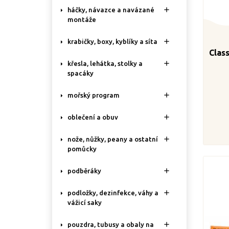

háčky, návazce a navázané
montáže

krabičky, boxy, kyblíky a síta
Class

křesla, lehátka, stolky a
spacáky

mořský program

oblečení a obuv

nože, nůžky, peany a ostatní
pomůcky

podběráky

podložky, dezinfekce, váhy a
vážicí saky

pouzdra, tubusy a obaly na