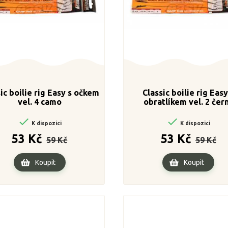
ic boilie rig Easy s očkem
Classic boilie rig Easy
vel. 4 camo
obratlíkem vel. 2 čer


K dispozici
K dispozici
Běžná
Cena
Běžná
Cen
53 Kč
53 Kč
59 Kč
59 Kč
cena
cena
Koupit
Koupit