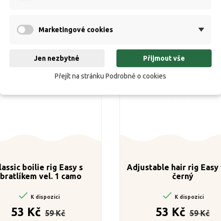
Marketingové cookies
Jen nezbytné
Přijmout vše
Přejít na stránku Podrobně o cookies
lassic boilie rig Easy s
Adjustable hair rig Easy 
bratlíkem vel. 1 camo
černý


K dispozici
K dispozici
Běžná
Cena
Běžná
Cen
53 Kč
53 Kč
59 Kč
59 Kč
cena
cena