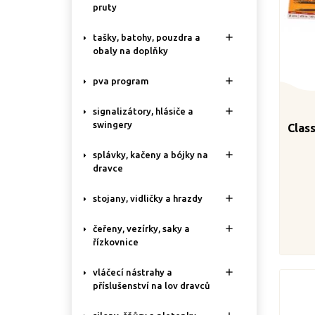
pruty

tašky, batohy, pouzdra a
obaly na doplňky

pva program

signalizátory, hlásiče a
swingery
Class

splávky, kačeny a bójky na
dravce

stojany, vidličky a hrazdy

čeřeny, vezírky, saky a
řízkovnice

vláčecí nástrahy a
příslušenství na lov dravců