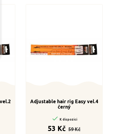
vel.2
Adjustable hair rig Easy vel.4
černý

K dispozici
a
Běžná
Cena
53 Kč
59 Kč
cena