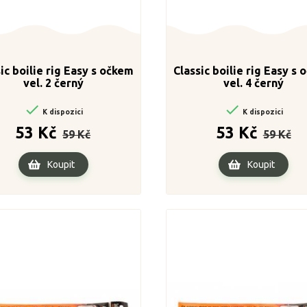
ic boilie rig Easy s očkem
Classic boilie rig Easy s
vel. 2 černý
vel. 4 černý


K dispozici
K dispozici
Běžná
Cena
Běžná
Cen
53 Kč
53 Kč
59 Kč
59 Kč
cena
cena
Koupit
Koupit