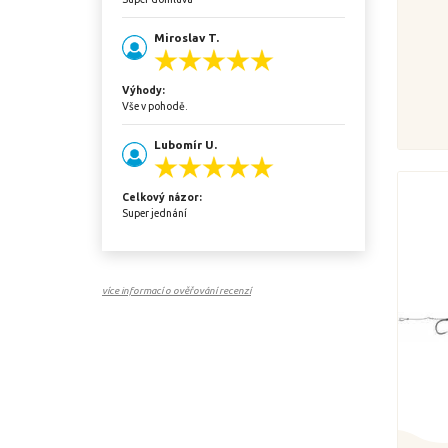
Miroslav T.
Výhody:
Vše v pohodě.
Lubomír U.
Celkový názor:
Super jednání
více informací o ověřování recenzí