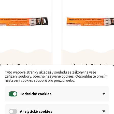
lassic boilie rig Easy s
Classic boilie rig Easy
bratlíkem vel. 2 camo
obratlíkem vel. 4 ca
Tyto webové stránky ukládají v souladu se zákony na vaše
zařízení soubory, obecně nazývané cookies. Odsouhlaste prosím


nastavení cookies souborů pro použití webu.
K dispozici
K dispozici
Běžná
Cena
Běžná
Cen
53 Kč
53 Kč
59 Kč
59 Kč
cena
cena
Technické cookies
Koupit
Koupit
Analytické cookies