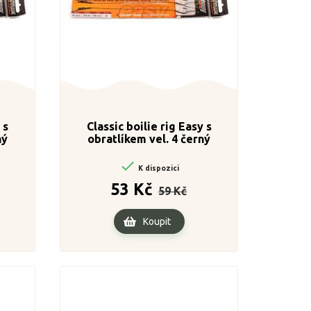
 s
Classic boilie rig Easy s
ný
obratlíkem vel. 4 černý

K dispozici
a
Běžná
Cena
53 Kč
59 Kč
cena
Koupit