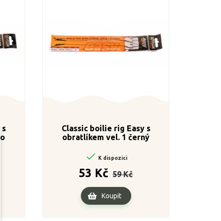
 s
Classic boilie rig Easy s
mo
obratlíkem vel. 1 černý

K dispozici
a
Běžná
Cena
53 Kč
59 Kč
cena
Koupit