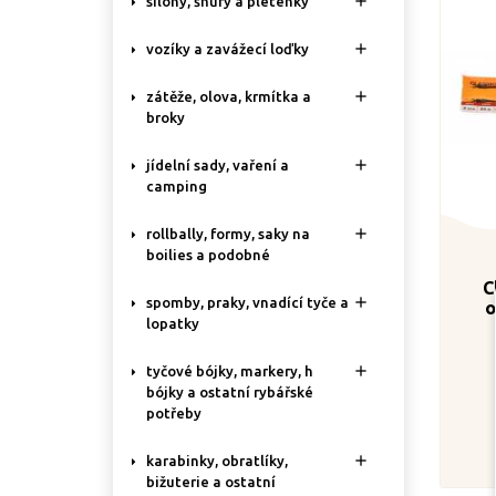

silony, šňůry a pletenky

vozíky a zavážecí loďky

zátěže, olova, krmítka a
broky

jídelní sady, vaření a
camping

rollbally, formy, saky na
boilies a podobné
C

spomby, praky, vnadící tyče a
o
lopatky

tyčové bójky, markery, h
bójky a ostatní rybářské
potřeby

karabinky, obratlíky,
bižuterie a ostatní