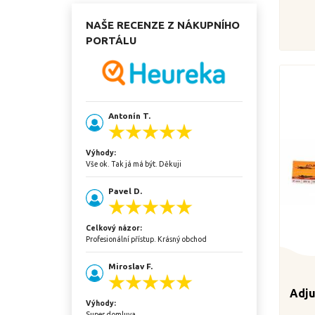
NAŠE RECENZE Z NÁKUPNÍHO
PORTÁLU
Antonín T.
Výhody:
Vše ok. Tak já má být. Děkuji
Pavel D.
Celkový názor:
Profesionální přístup. Krásný obchod
Miroslav F.
Adju
Výhody:
Super domluva