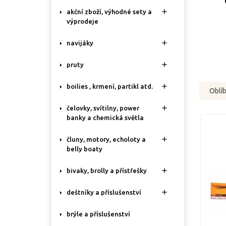

akční zboží, výhodné sety a
výprodeje

navijáky

pruty

boilies , krmení, partikl atd.
Oblí

čelovky, svítilny, power
banky a chemická světla

čluny, motory, echoloty a
belly boaty

bivaky, brolly a přístřešky

deštníky a příslušenství
brýle a příslušenství