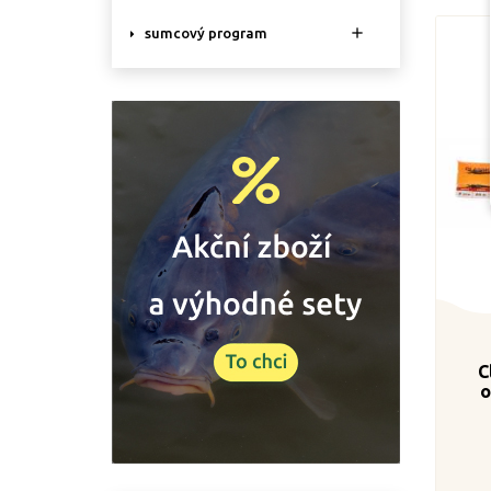

sumcový program
C
o