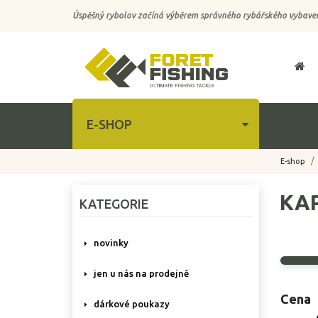
Úspěšný rybolov začíná výběrem správného rybářského vybaven
E-SHOP
E-shop
KA
KATEGORIE
novinky
jen u nás na prodejně
Cena
dárkové poukazy