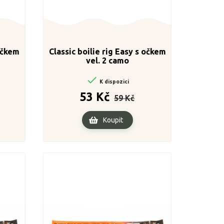
 očkem
Classic boilie rig Easy s očkem
vel. 2 camo

K dispozici
a
Běžná
Cena
53 Kč
59 Kč
cena
Koupit