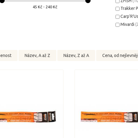
ZFISH
(1
45 Kč - 240 Kč
Trakker 
Carp'R'U
Mivardi
(
benost
Název, A až Z
Název, Z až A
Cena, od nejlevněj