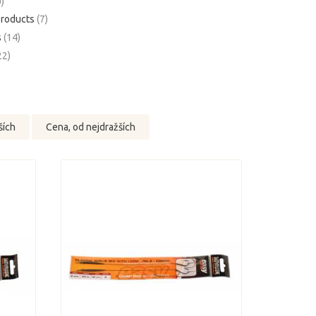
0)
Products
(7)
s
(14)
22)
ších
Cena, od nejdražších