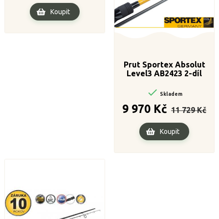
Koupit
Prut Sportex Absolut
Level3 AB2423 2-díl
235/79

Skladem
Běžná
Cen
9 970 Kč
11 729 Kč
cena
Koupit