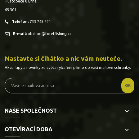
Hustopeče u Brna,
69 301
Telefon:
733 745 221
E-mail:
obchod@foretfishing.cz
Nastavte si číhátko a nic vám neuteče.
Akce, tipy a novinky ze světa rybaření přímo do vaší mailové schránky.
NAŠE SPOLEČNOST
keyboard_arrow_down
OTEVÍRACÍ DOBA
keyboard_arrow_down