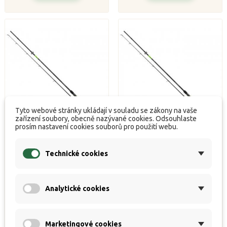
Tyto webové stránky ukládají v souladu se zákony na vaše
zařízení soubory, obecně nazývané cookies. Odsouhlaste
prosím nastavení cookies souborů pro použití webu.
PRUT DAIWA PROREX S
PRUT DAIWA PROREX S
Technické cookies
EXTRA FAST 2,25M 30-
EXTRA FAST 2,25M 20-
90G
60G


Skladem
Skladem
Analytické cookies
Běžná
Cena
Běžná
Cena
2 274 Kč
2 210 Kč
2 675 Kč
2 600 Kč
cena
cena
Koupit
Koupit
Marketingové cookies