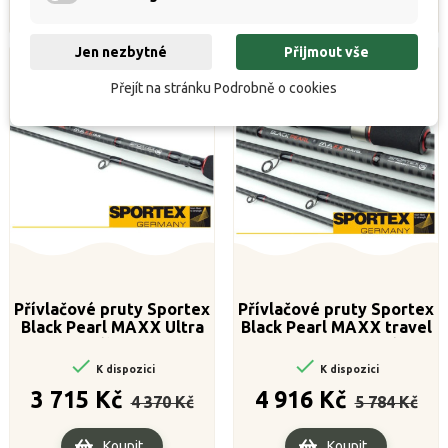
Jen nezbytné
Přijmout vše
Přejít na stránku Podrobně o cookies
Přívlačové pruty Sportex
Přívlačové pruty Sportex
Black Pearl MAXX Ultra
Black Pearl MAXX travel
Light 2-díl 235cm / 2-
220cm / 70g 4-díl


K dispozici
K dispozici
Běžná
Cena
Běžná
Cena
3 715 Kč
4 916 Kč
4 370 Kč
5 784 Kč
cena
cena
Koupit
Koupit