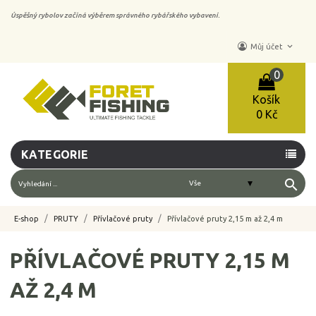
Úspěšný rybolov začíná výběrem správného rybářského vybavení.
keyboard_arrow_down
Můj účet
0
Košík
0 Kč
KATEGORIE
search
E-shop
PRUTY
Přívlačové pruty
Přívlačové pruty 2,15 m až 2,4 m
PŘÍVLAČOVÉ PRUTY 2,15 M
AŽ 2,4 M