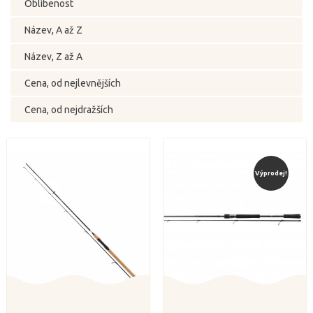
Oblíbenost
Název, A až Z
Název, Z až A
Cena, od nejlevnějších
Cena, od nejdražších
Výprodej!