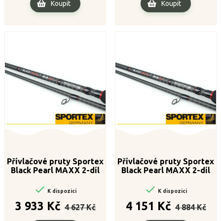
Koupit
Koupit
Přívlačové pruty Sportex
Přívlačové pruty Sportex
Black Pearl MAXX 2-díl
Black Pearl MAXX 2-díl
240cm / 40g
240cm / 60g


K dispozici
K dispozici
Běžná
Cena
Běžná
Cena
3 933 Kč
4 151 Kč
4 627 Kč
4 884 Kč
cena
cena