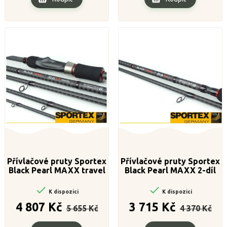
Přívlačové pruty Sportex
Přívlačové pruty Sportex
Black Pearl MAXX travel
Black Pearl MAXX 2-díl
240cm / 40g 4-díl
240cm / 20g


K dispozici
K dispozici
Běžná
Cena
Běžná
Cena
4 807 Kč
3 715 Kč
5 655 Kč
4 370 Kč
cena
cena