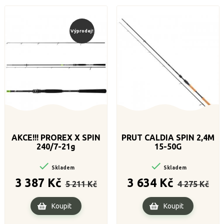
Výprodej!
AKCE!!! PROREX X SPIN
PRUT CALDIA SPIN 2,4M
240/7-21g
15-50G


Skladem
Skladem
Běžná
Cena
Běžná
Cena
3 387 Kč
3 634 Kč
5 211 Kč
4 275 Kč
cena
cena
Koupit
Koupit