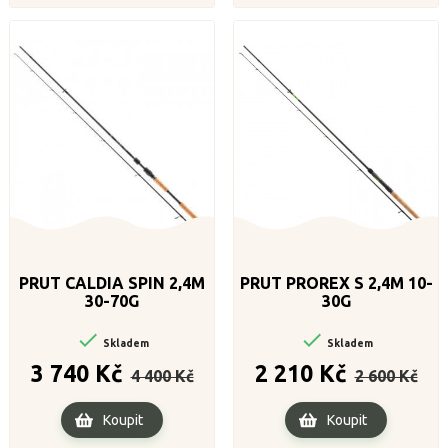
PRUT CALDIA SPIN 2,4M
PRUT PROREX S 2,4M 10-
30-70G
30G


Skladem
Skladem
Běžná
Cena
Běžná
Cena
3 740 Kč
2 210 Kč
4 400 Kč
2 600 Kč
cena
cena
Koupit
Koupit