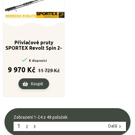
Přívlačové pruty
SPORTEX Revolt Spin 2-
díl 240cm 60g

K dispozici
Běžná
Cena
9 970 Kč
11 729 Kč
cena
Koupit
Zobrazení 1-24 z 49 položek
1
Další

2
3