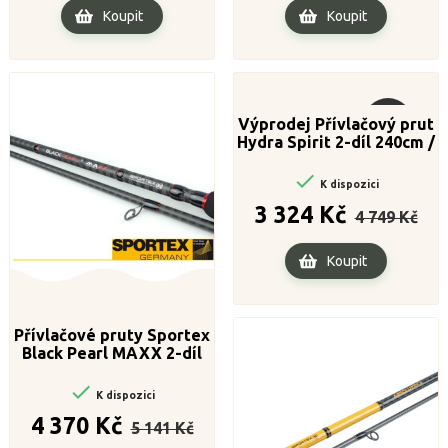
Koupit
Koupit
Výprodej Přívlačový prut
Výprodej!
Hydra Spirit 2-díl 240cm /
20g

K dispozici
Běžná
Cena
3 324 Kč
4 749 Kč
cena
Koupit
Přívlačové pruty Sportex
Black Pearl MAXX 2-díl
240cm / 80g

K dispozici
Běžná
Cena
4 370 Kč
5 141 Kč
cena