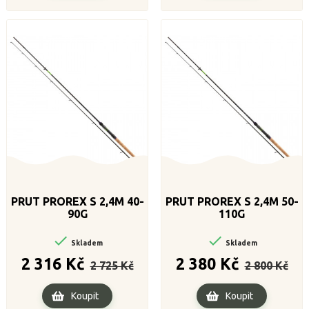
PRUT PROREX S 2,4M 40-
PRUT PROREX S 2,4M 50-
90G
110G


Skladem
Skladem
Běžná
Cena
Běžná
Cena
2 316 Kč
2 380 Kč
2 725 Kč
2 800 Kč
cena
cena
Koupit
Koupit