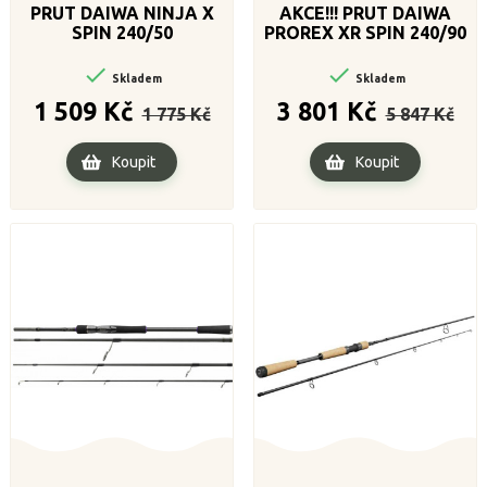
PRUT DAIWA NINJA X
AKCE!!! PRUT DAIWA
SPIN 240/50
PROREX XR SPIN 240/90


Skladem
Skladem
Běžná
Cena
Běžná
Cena
1 509 Kč
3 801 Kč
1 775 Kč
5 847 Kč
cena
cena
Koupit
Koupit