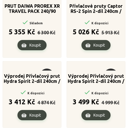
PRUT DAIWA PROREX XR
Přívlačové pruty Captor
TRAVEL PACK 240/90
RS-2 Spin 2-díl 240cm /
60g


Skladem
K dispozici
Běžná
Cena
Běžná
Cena
5 355 Kč
5 026 Kč
6 300 Kč
5 913 Kč
cena
cena
Koupit
Koupit
Výprodej Přívlačový prut
Výprodej Přívlačový prut
Výprodej!
Výprodej!
Hydra Spirit 2-díl 240cm /
Hydra Spirit 2-díl 240cm /
40g
60g


K dispozici
K dispozici
Běžná
Cena
Běžná
Cena
3 412 Kč
3 499 Kč
4 874 Kč
4 999 Kč
cena
cena
Koupit
Koupit