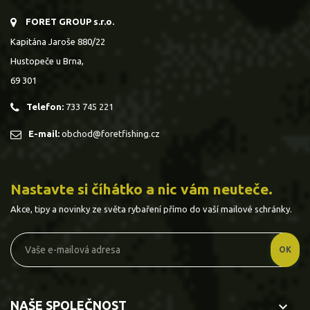
FORET GROUP s.r.o.
Kapitána Jaroše 880/22
Hustopeče u Brna,
69 301
Telefon:
733 745 221
E-mail:
obchod@foretfishing.cz
Nastavte si číhátko a nic vám neuteče.
Akce, tipy a novinky ze světa rybaření přímo do vaší mailové schránky.
NAŠE SPOLEČNOST
keyboard_arrow_down