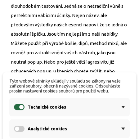
dlouhodobém testování. Jedná se o netradiční vůně s
perfektními vábícími účinky. Nejen název, ale
především výsledky našich esencí napoví, že se jedná o
absolutní špičku. Jsou tím nejlepším z naší nabídky.
Můžete použít při výrobě boilie, dipů, method mixů, ale
rovněž pro zatraktivnění vašich nástrah, jako jsou
neutral pop up. Nebo pro ještě větší agresivitu již
ochucených pop up, u kterých chcete zvýšit, nebo
obnovit jejich signál. Naše esence jsou vysoce
Tyto webové stránky ukládají v souladu se zákony na vaše
zařízení soubory, obecně nazývané cookies. Odsouhlaste
koncentrované, proto není potřeba vysokého
prosím nastavení cookies souborů pro použití webu.
dávkování.
Technické cookies
Dávkovaní: 3 až 6 ml / kg
Analytické cookies