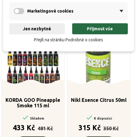
Marketingové cookies
Jen nezbytné
Přijmout vše
Přejít na stránku Podrobně o cookies
KORDA GOO Pineapple
Nikl Esence Citrus 50ml
Smoke 115 ml


Skladem
K dispozici
Běžná
Cena
Běžná
Cena
433 Kč
315 Kč
481 Kč
350 Kč
cena
cena