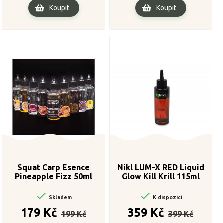
Koupit
Koupit
Squat Carp Esence
Nikl LUM-X RED Liquid
Pineapple Fizz 50ml
Glow Kill Krill 115ml


Skladem
K dispozici
Běžná
Cena
Běžná
Cena
179 Kč
359 Kč
199 Kč
399 Kč
cena
cena