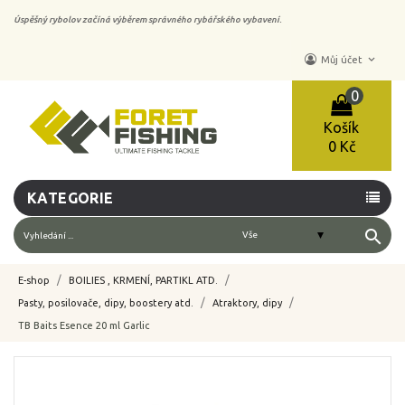
Úspěšný rybolov začíná výběrem správného rybářského vybavení.
keyboard_arrow_down
Můj účet
0
Košík
0 Kč
KATEGORIE
search
E-shop
BOILIES , KRMENÍ, PARTIKL ATD.
Pasty, posilovače, dipy, boostery atd.
Atraktory, dipy
TB Baits Esence 20 ml Garlic