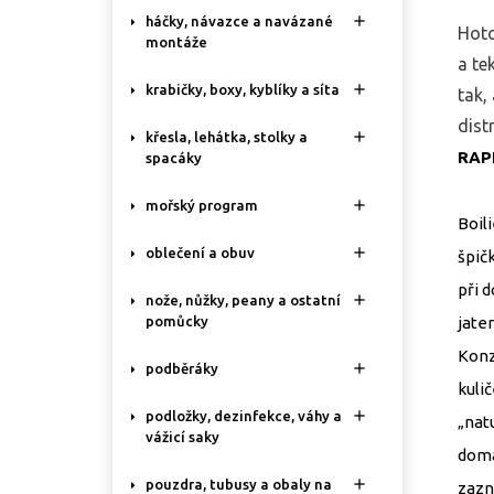

háčky, návazce a navázané
Hoto
montáže
a te

krabičky, boxy, kyblíky a síta
tak,
dist

křesla, lehátka, stolky a
RAP
spacáky

mořský program
Boil

oblečení a obuv
špič
při 

nože, nůžky, peany a ostatní
jate
pomůcky
Konz

podběráky
kuli

podložky, dezinfekce, váhy a
„natu
vážicí saky
domá

pouzdra, tubusy a obaly na
zazn