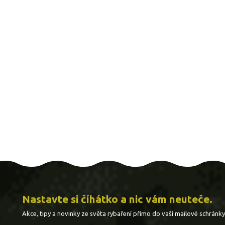
Nastavte si číhátko a nic vám neuteče.
Akce, tipy a novinky ze světa rybaření přímo do vaší mailové schránky