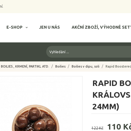
í.
E-SHOP
JEN U NÁS
AKČNÍ ZBOŽÍ, VÝHODNÉ SET
BOILIES , KRMENÍ, PARTIKL ATD.
Boilies
Boilies v dipu, soli
Rapid Boostered 
RAPID BO
KRÁLOVSK
24MM)
110 K
122 Kč