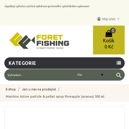
Úspěšný rybolov začíná výběrem správného rybářského vybavení.
keyboard_arrow_down
Můj účet
0
Košík
0 Kč
KATEGORIE
search
E-shop
Jen u nás na prodejně
Mainline Active particle & pellet syrup Pineapple (ananas) 500 ml
-10%