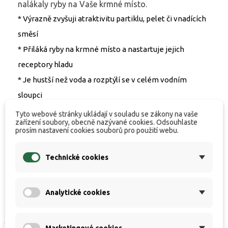
nalákaly ryby na Vaše krmné místo.
* Výrazně zvyšuji atraktivitu partiklu, pelet či vnadících
směsí
* Přiláká ryby na krmné místo a nastartuje jejich
receptory hladu
* Je hustší než voda a rozptýlí se v celém vodním
sloupci
* 100% rozpustný ve vodě
Tyto webové stránky ukládají v souladu se zákony na vaše
zařízení soubory, obecně nazývané cookies. Odsouhlaste
* Nerouzpouští PVA
prosím nastavení cookies souborů pro použití webu.
Balení obsahuje 500 ml
Technické cookies
Analytické cookies