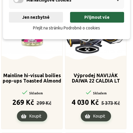
Marketingové cookies
Výprodej!
Jen nezbytné
Přijmout vše
Přejít na stránku Podrobně o cookies
Mainline hi-visual boilies
Výprodej NAVIJÁK
pop-ups Toasted Almond
DAIWA 22 CALDIA LT
15 mm
(MQ) 3000D-C


Skladem
Skladem
Běžná
Cena
Běžná
Cena
269 Kč
4 030 Kč
299 Kč
5 373 Kč
cena
cena
Koupit
Koupit