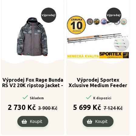
Výprodej!
Výprodej!
Výprodej Fox Rage Bunda
Výprodej Sportex
RS V2 20K ripstop jacket -
Xclusive Medium Feeder
S
NT 390cm, 90-160cm


Skladem
K dispozici
Běžná
Cena
Běžná
Cena
2 730 Kč
5 699 Kč
3 900 Kč
7 124 Kč
cena
cena
Koupit
Koupit