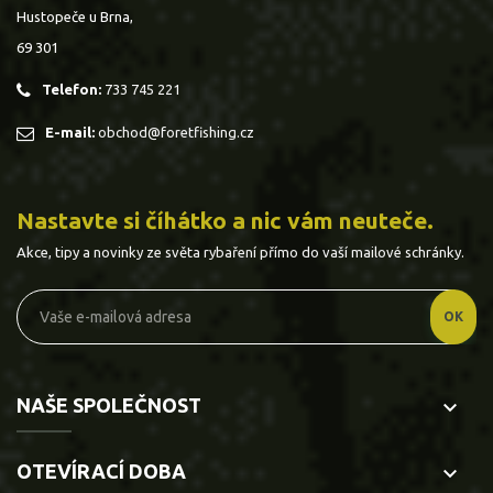
Hustopeče u Brna,
69 301
Telefon:
733 745 221
E-mail:
obchod@foretfishing.cz
Nastavte si číhátko a nic vám neuteče.
Akce, tipy a novinky ze světa rybaření přímo do vaší mailové schránky.
NAŠE SPOLEČNOST
keyboard_arrow_down
OTEVÍRACÍ DOBA
keyboard_arrow_down