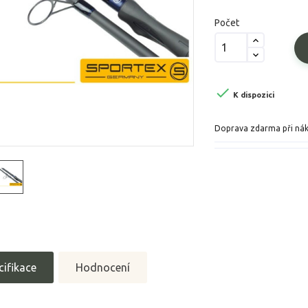
Počet

K dispozici
Doprava zdarma při ná
cifikace
Hodnocení