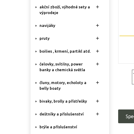

akční zboží, výhodné sety a
výprodeje

navijáky

pruty

boilies , krmení, partikl atd.

čelovky, svítilny, power
banky a chemická světla

čluny, motory, echoloty a
belly boaty

bivaky, brolly a přístřešky

deštníky a příslušenství
Spe
brýle a příslušenství