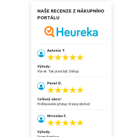
NAŠE RECENZE Z NÁKUPNÍHO
PORTÁLU
Antonín T.
Výhody:
Vše ok. Tak já má být. Děkuji
Pavel D.
Celkový názor:
Profesionální přístup. Krásný obchod
Miroslav F.
Výhody:
Super domluva