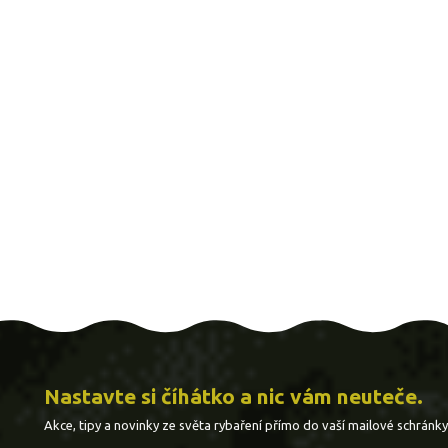
Nastavte si číhátko a nic vám neuteče.
Akce, tipy a novinky ze světa rybaření přímo do vaší mailové schránky