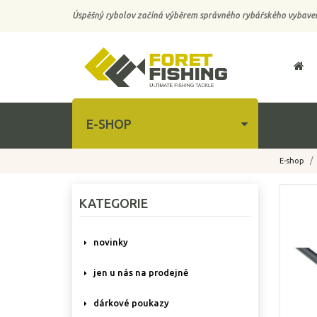
Úspěšný rybolov začíná výběrem správného rybářského vybaven
E-SHOP
E-shop
-15%
KATEGORIE
novinky
jen u nás na prodejně
dárkové poukazy