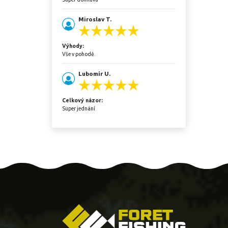
Miroslav T.
Výhody:
Vše v pohodě.
Lubomír U.
Celkový názor:
Super jednání