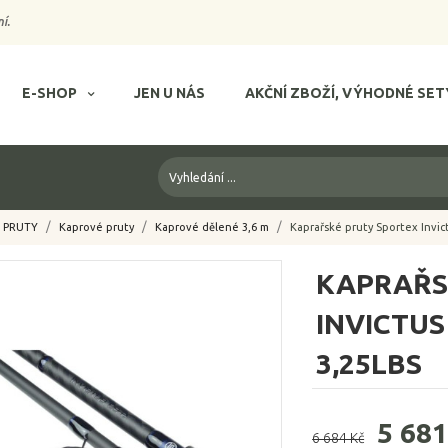
í.
E-SHOP
JEN U NÁS
AKČNÍ ZBOŽÍ, VÝHODNÉ SET
PRUTY
Kaprové pruty
Kaprové dělené 3,6 m
Kaprařské pruty Sportex Invict
KAPRAŘS
INVICTUS
3,25LBS
5 681
6 684 Kč