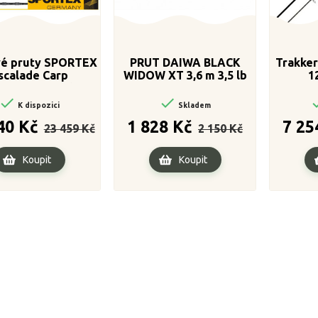
vé pruty SPORTEX
PRUT DAIWA BLACK
Trakker
scalade Carp
WIDOW XT 3,6 m 3,5 lb
1
/366cm - 3,00lbs
G50


K dispozici
Skladem
Běžná
Cena
Běžná
Cena
40 Kč
1 828 Kč
7 25
23 459 Kč
2 150 Kč
cena
cena
Koupit
Koupit