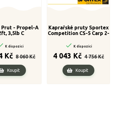
 Prut - Propel-A
Kaprařské pruty Sportex
2ft, 3,5lb C
Competition CS-5 Carp 2-
díl 366cm / 3,75lbs


K dispozici
K dispozici
Běžná
Cena
Běžná
Cena
4 Kč
4 043 Kč
8 060 Kč
4 756 Kč
cena
cena
Koupit
Koupit