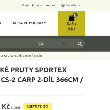
keyboard_arrow_down
O nás
Prodejna
Kontakt
Můj účet
0
Y
DÁRKOVÉ POUKAZY
Košík
0 Kč
search
us CS-2 Carp 2-díl 366cm / 3,25lbs
KÉ PRUTY SPORTEX
 CS-2 CARP 2-DÍL 366CM /
 Kč
UŠETŘÍTE 15%
S DPH