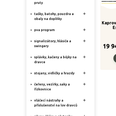
pruty

tašky, batohy, pouzdra a
obaly na doplňky
Kapro
E

pva program
12ft

signalizátory, hlásiče a
19 9
swingery

splávky, kačeny a bójky na
dravce

stojany, vidličky a hrazdy

čeřeny, vezírky, saky a
řízkovnice

vláčecí nástrahy a
příslušenství na lov dravců