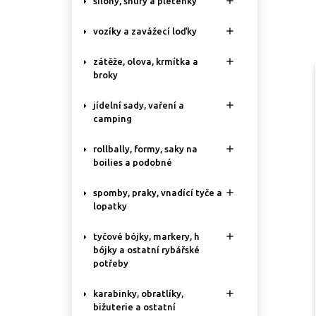

silony, šňůry a pletenky

vozíky a zavážecí loďky

zátěže, olova, krmítka a
broky

jídelní sady, vaření a
camping

rollbally, formy, saky na
boilies a podobné

spomby, praky, vnadící tyče a
lopatky

tyčové bójky, markery, h
bójky a ostatní rybářské
potřeby

karabinky, obratlíky,
bižuterie a ostatní