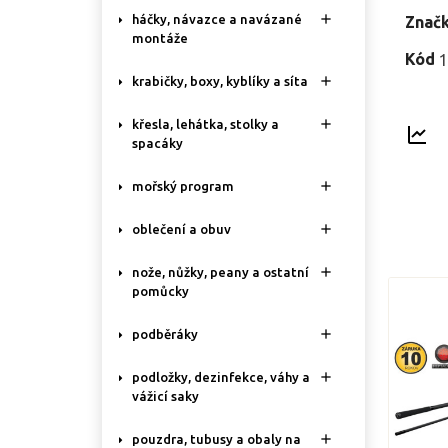

háčky, návazce a navázané
Znač
montáže
Kód
1

krabičky, boxy, kyblíky a síta

křesla, lehátka, stolky a
spacáky

mořský program

oblečení a obuv

nože, nůžky, peany a ostatní
pomůcky

podběráky

podložky, dezinfekce, váhy a
vážicí saky

pouzdra, tubusy a obaly na