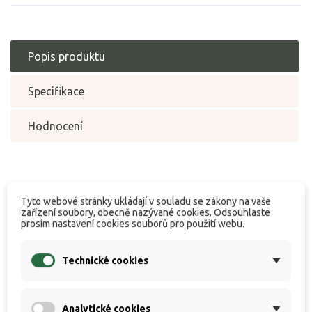
Popis produktu
Specifikace
Hodnocení
Třídílný prut, určený pro klasický lov kaprů na
Tyto webové stránky ukládají v souladu se zákony na vaše
položenou. Je vyroben s použitím vláken ExHRC60
zařízení soubory, obecně nazývané cookies. Odsouhlaste
prosím nastavení cookies souborů pro použití webu.
carbon, čímž získá dostatečnou pružnost a
zvýšenou odolnost. Kvalitní zpracování blanku i
Technické cookies
všech detailů převyšuje obvyklý standard v této
kategorii. Parabolická akce zajišťuje požitek při
zdolávání ryb menších i větších velikostí.
Analytické cookies