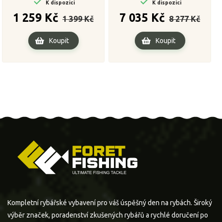


K dispozici
K dispozici
Běžná
Cena
Běžná
Cena
1 259 Kč
7 035 Kč
1 399 Kč
8 277 Kč
cena
cena
Koupit
Koupit
Kompletní rybářské vybavení pro váš úspěšný den na rybách. Široký
výběr značek, poradenství zkušených rybářů a rychlé doručení po