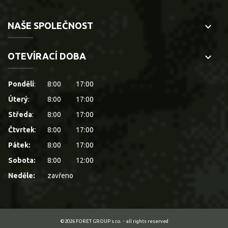
NAŠE SPOLEČNOST
keyboard_arrow_down
OTEVÍRACÍ DOBA
keyboard_arrow_down
Pondělí
:
8:00
17:00
Úterý
:
8:00
17:00
Středa
:
8:00
17:00
Čtvrtek
:
8:00
17:00
Pátek:
8:00
17:00
Sobota:
8:00
12:00
Neděle:
zavřeno
©2026 FORET GROUP s.r.o.・all rights reserved