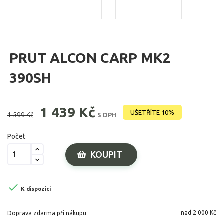
PRUT ALCON CARP MK2
390SH
1 439 Kč
UŠETŘÍTE 10%
1 599 Kč
S DPH
Počet
KOUPIT

K dispozici
nad 2 000 Kč
Doprava zdarma při nákupu