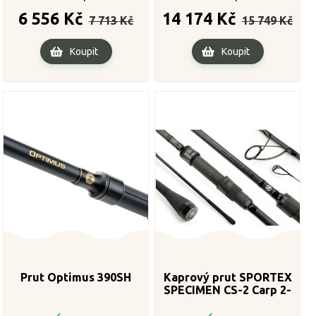
Běžná
Cena
Běžná
Cena
6 556 Kč
14 174 Kč
7 713 Kč
15 749 Kč
cena
cena
Koupit
Koupit
Prut Optimus 390SH
Kaprový prut SPORTEX
SPECIMEN CS-2 Carp 2-
díl, 396cm / 3,50lbs