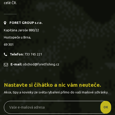
celé ČR.
FORET GROUP s.r.o.
Kapitána Jaroše 880/22
Hustopeče u Brna,
69 301
Telefon:
733 745 221
E-mail:
obchod@foretfishing.cz
Nastavte si číhátko a nic vám neuteče.
Akce, tipy a novinky ze světa rybaření přímo do vaší mailové schránky.