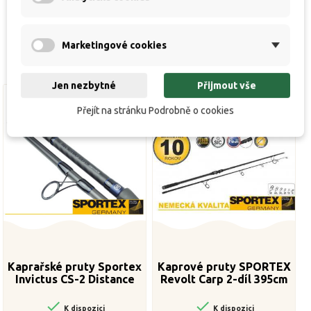
Marketingové cookies
Jen nezbytné
Přijmout vše
Přejít na stránku Podrobně o cookies
Kaprařské pruty Sportex
Kaprové pruty SPORTEX
Invictus CS-2 Distance
Revolt Carp 2-díl 395cm
13ft 3-5oz
3,75lb


K dispozici
K dispozici