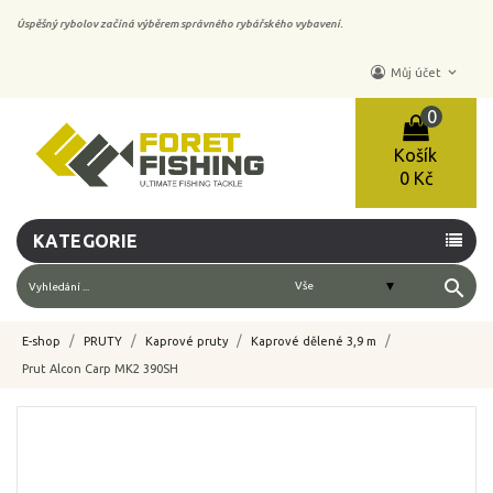
Úspěšný rybolov začíná výběrem správného rybářského vybavení.
keyboard_arrow_down
Můj účet
0
Košík
0 Kč
KATEGORIE
search
E-shop
PRUTY
Kaprové pruty
Kaprové dělené 3,9 m
Prut Alcon Carp MK2 390SH
-10%