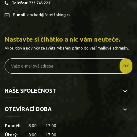
Telefon:
733 745 221
E-mail:
obchod@foretfishing.cz
Nastavte si číhátko a nic vám neuteče.
Akce, tipy a novinky ze světa rybaření přímo do vaší mailové schránky.
NAŠE SPOLEČNOST
keyboard_arrow_down
OTEVÍRACÍ DOBA
keyboard_arrow_down
Pondělí
:
8:00
17:00
Úterý
:
8:00
17:00