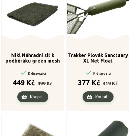
Nikl Náhradní síť k
Trakker Plovák Sanctuary
podběráku green mesh
XL Net Float
42" zelená


K dispozici
K dispozici
Běžná
Cena
Běžná
Cena
449 Kč
377 Kč
499 Kč
419 Kč
cena
cena
Koupit
Koupit