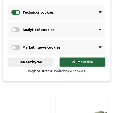
zašpinění se dají snadno opláchnout vodou, a díky
materiálu který byl použit jsou rychleschnoucí. Tahle
Technické cookies
novinka mě velmi potěšila, a chyběla v mé výbavě! Je to
kvalitní výrobek za super cenu, a všem ho doporučuji!
Analytické cookies
Rozměry: Stink Bag Landingnet (obal na podběrák)
124x18 cm
Marketingové cookies
Jen nezbytné
Přijmout vše
Přejít na stránku Podrobně o cookies