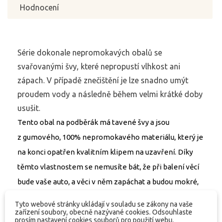
Hodnocení
Série dokonale nepromokavých obalů se
svařovanými švy, které nepropustí vlhkost ani
zápach. V případě znečištění je lze snadno umýt
proudem vody a následně během velmi krátké doby
usušit.
Tento obal na podběrák má tavené švy a jsou
z gumového, 100% nepromokavého materiálu, který je
na konci opatřen kvalitním klipem na uzavření. Díky
těmto vlastnostem se nemusíte bát, že při balení věcí
bude vaše auto, a věci v něm zapáchat a budou mokré,
to je minulost! Díky tomu že jsou obaly gumové tak do
Tyto webové stránky ukládají v souladu se zákony na vaše
sebe nenasáknou žádnou vlhkost ani zápach. Při
zařízení soubory, obecně nazývané cookies. Odsouhlaste
prosím nastavení cookies souborů pro použití webu.