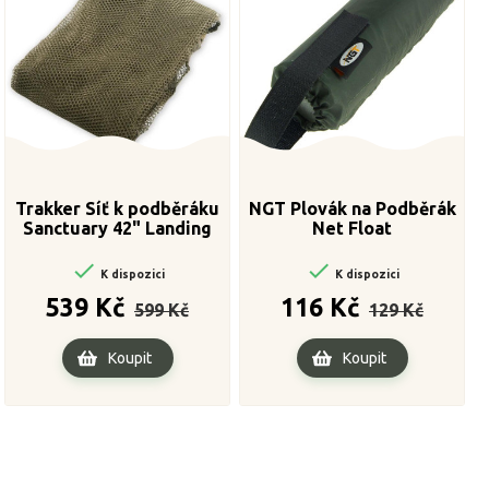
Trakker Síť k podběráku
NGT Plovák na Podběrák
Sanctuary 42" Landing
Net Float
Net Mesh


K dispozici
K dispozici
Běžná
Cena
Běžná
Cena
539 Kč
116 Kč
599 Kč
129 Kč
cena
cena
Koupit
Koupit