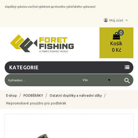
Úspěšný rybolov začíná výběrem správného rybářského vybavení.
keyboard_arrow_down
Můj účet
0
Košík
0 Kč
KATEGORIE
search
E-shop
PODBĚRÁKY
Ostatní doplňky a náhradní síťky
Nepromokavé pouzdro pro podběrák
-10%