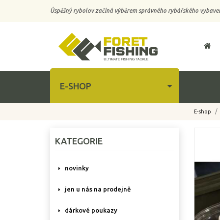
Úspěšný rybolov začíná výběrem správného rybářského vybaven
E-SHOP
E-shop
-10%
KATEGORIE
novinky
jen u nás na prodejně
dárkové poukazy