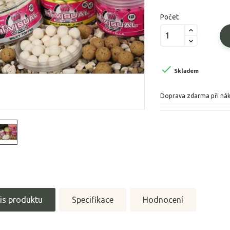
Počet

Skladem
Doprava zdarma při ná
is produktu
Specifikace
Hodnocení