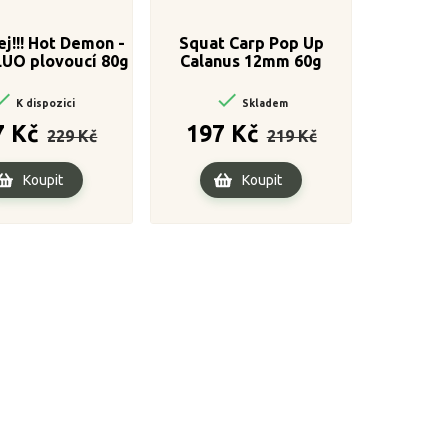
j!!! Hot Demon -
Squat Carp Pop Up
LUO plovoucí 80g
Calanus 12mm 60g
14mm


K dispozici
Skladem
Běžná
Cena
Běžná
Cena
7 Kč
197 Kč
229 Kč
219 Kč
cena
cena
Koupit
Koupit