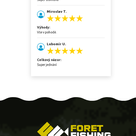
Miroslav T.
Výhody:
Vše v pohodě.
Lubomír U.
Celkový názor:
Super jednání