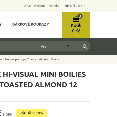
keyboard_arrow_down
O nás
Prodejna
Kontakt
Můj účet
0
Y
DÁRKOVÉ POUKAZY
Košík
0 Kč
search
 mini boilies pop-ups Toasted Almond 12 mm
 HI-VISUAL MINI BOILIES
 TOASTED ALMOND 12
č
UŠETŘÍTE 10%
S DPH