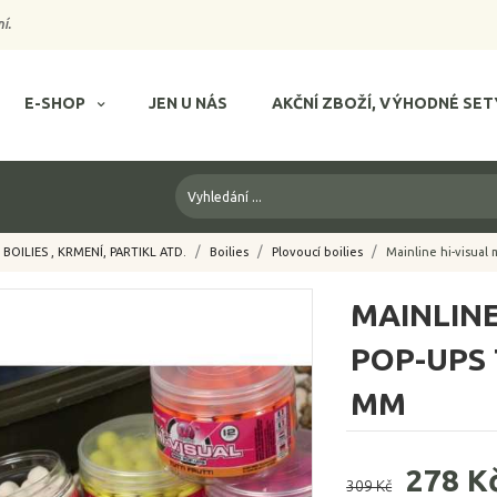
í.
E-SHOP
JEN U NÁS
AKČNÍ ZBOŽÍ, VÝHODNÉ SET
BOILIES , KRMENÍ, PARTIKL ATD.
Boilies
Plovoucí boilies
Mainline hi-visual
MAINLINE
POP-UPS
MM
278 K
309 Kč