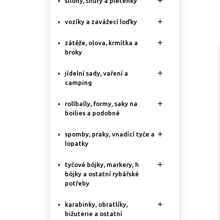

silony, šňůry a pletenky

vozíky a zavážecí loďky

zátěže, olova, krmítka a
broky

jídelní sady, vaření a
camping

rollbally, formy, saky na
boilies a podobné

spomby, praky, vnadící tyče a
lopatky

tyčové bójky, markery, h
bójky a ostatní rybářské
potřeby

karabinky, obratlíky,
bižuterie a ostatní