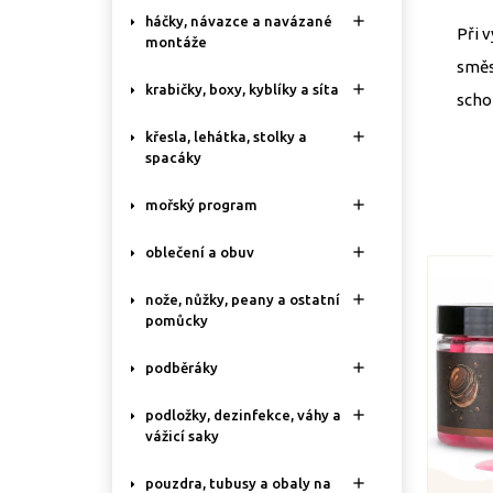

háčky, návazce a navázané
Při 
montáže
směs

krabičky, boxy, kyblíky a síta
scho

křesla, lehátka, stolky a
spacáky

mořský program

oblečení a obuv

nože, nůžky, peany a ostatní
pomůcky

podběráky

podložky, dezinfekce, váhy a
vážicí saky

pouzdra, tubusy a obaly na