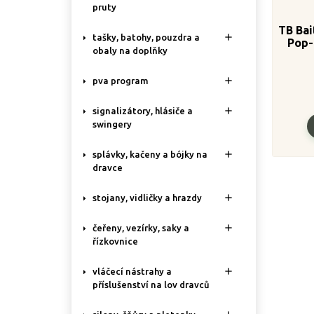
pruty
TB Bai

tašky, batohy, pouzdra a
Pop-
obaly na doplňky
NH

pva program

signalizátory, hlásiče a
swingery

splávky, kačeny a bójky na
dravce

stojany, vidličky a hrazdy

čeřeny, vezírky, saky a
řízkovnice

vláčecí nástrahy a
příslušenství na lov dravců