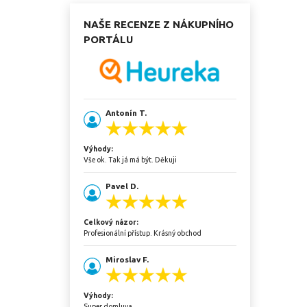
NAŠE RECENZE Z NÁKUPNÍHO
PORTÁLU
Antonín T.
Výhody:
Vše ok. Tak já má být. Děkuji
Pavel D.
Celkový názor:
Profesionální přístup. Krásný obchod
Miroslav F.
Výhody:
Super domluva