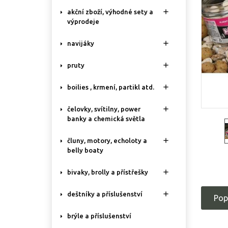

akční zboží, výhodné sety a
výprodeje

navijáky

pruty

boilies , krmení, partikl atd.

čelovky, svítilny, power
banky a chemická světla

čluny, motory, echoloty a
belly boaty

bivaky, brolly a přístřešky

deštníky a příslušenství
Pop
brýle a příslušenství