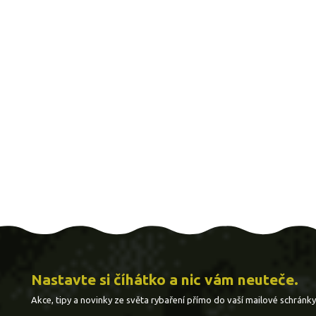
Nastavte si číhátko a nic vám neuteče.
Akce, tipy a novinky ze světa rybaření přímo do vaší mailové schránky