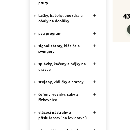
pruty
4

tašky, batohy, pouzdra a
obaly na doplňky

pva program

signalizátory, hlásiče a
swingery

splávky, kačeny a bójky na
dravce

stojany, vidličky a hrazdy

čeřeny, vezírky, saky a
řízkovnice

vláčecí nástrahy a
příslušenství na lov dravců