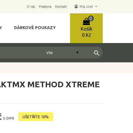
keyboard_arrow_down
O nás
Prodejna
Kontakt
Můj účet
0
Y
DÁRKOVÉ POUKAZY
Košík
0 Kč
search
KTMX METHOD XTREME
č
UŠETŘÍTE 10%
S DPH