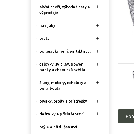

akční zboží, výhodné sety a
výprodeje

navijáky

pruty

boilies , krmení, partikl atd.

čelovky, svítilny, power
banky a chemická světla

čluny, motory, echoloty a
belly boaty

bivaky, brolly a přístřešky

deštníky a příslušenství
Pop
brýle a příslušenství