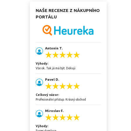
NAŠE RECENZE Z NÁKUPNÍHO
PORTÁLU
Antonín T.
Výhody:
Vše ok. Tak já má být. Děkuji
Pavel D.
Celkový názor:
Profesionální přístup. Krásný obchod
Miroslav F.
Výhody:
Super domluva