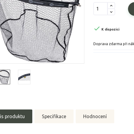

K dispozici
Doprava zdarma při ná
is produktu
Specifikace
Hodnocení