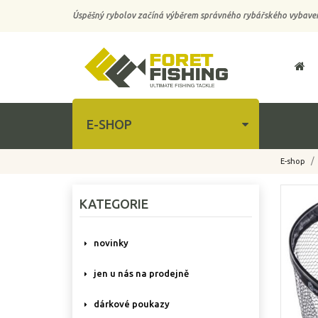
Úspěšný rybolov začíná výběrem správného rybářského vybaven
E-SHOP
E-shop
-10%
KATEGORIE
novinky
jen u nás na prodejně
dárkové poukazy