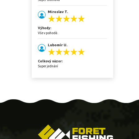
Miroslav T.
Výhody:
Vše v pohodě.
Lubomír U.
Celkový názor:
Super jednání