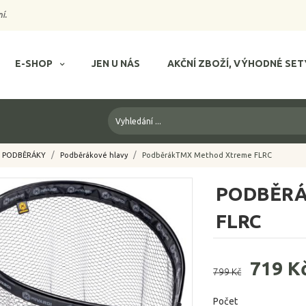
í.
E-SHOP
JEN U NÁS
AKČNÍ ZBOŽÍ, VÝHODNÉ SET
PODBĚRÁKY
Podběrákové hlavy
PodběrákTMX Method Xtreme FLRC
PODBĚRÁ
FLRC
719 K
799 Kč
Počet