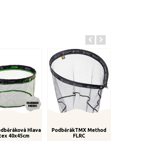
odběráková Hlava
PodběrákTMX Method
tex 40x45cm
FLRC