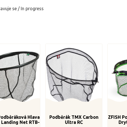
ravuje se / In progress
Podběráková Hlava
Podběrák TMX Carbon
ZFISH P
 Landing Net RTB-
Ultra RC
Dry