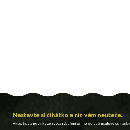
Nastavte si číhátko a nic vám neuteče.
Akce, tipy a novinky ze světa rybaření přímo do vaší mailové schránky