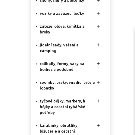

silony, šňůry a pletenky

vozíky a zavážecí loďky

zátěže, olova, krmítka a
broky

jídelní sady, vaření a
camping

rollbally, formy, saky na
boilies a podobné

spomby, praky, vnadící tyče a
lopatky

tyčové bójky, markery, h
bójky a ostatní rybářské
potřeby

karabinky, obratlíky,
bižuterie a ostatní