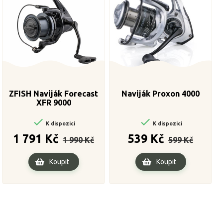
ZFISH Naviják Forecast
Naviják Proxon 4000
XFR 9000


K dispozici
K dispozici
Běžná
Cena
Běžná
Cena
1 791 Kč
539 Kč
1 990 Kč
599 Kč
cena
cena
Koupit
Koupit