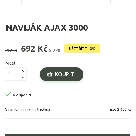
NAVIJÁK AJAX 3000
692 Kč
UŠETŘÍTE 10%
769 Kč
S DPH
Počet
KOUPIT

K dispozici
nad 2 000 Kč
Doprava zdarma při nákupu