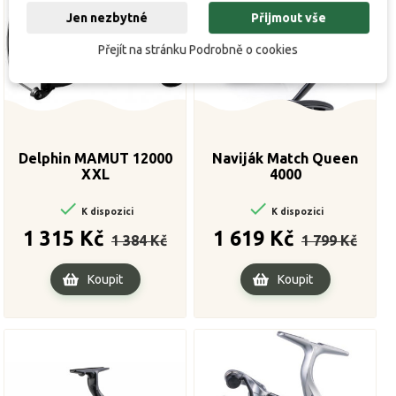
Jen nezbytné
Přijmout vše
Přejít na stránku Podrobně o cookies
Delphin MAMUT 12000
Naviják Match Queen
XXL
4000


K dispozici
K dispozici
Běžná
Cena
Běžná
Cena
1 315 Kč
1 619 Kč
1 384 Kč
1 799 Kč
cena
cena
Koupit
Koupit