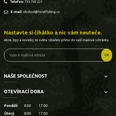
Telefon:
733 745 221
E-mail:
obchod@foretfishing.cz
Nastavte si číhátko a nic vám neuteče.
Akce, tipy a novinky ze světa rybaření přímo do vaší mailové schránky.
NAŠE SPOLEČNOST
keyboard_arrow_down
OTEVÍRACÍ DOBA
keyboard_arrow_down
Pondělí
:
8:00
17:00
Úterý
:
8:00
17:00