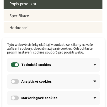
Popis produktu
Specifikace
Hodnocení
Tyto webové stránky ukládají v souladu se zákony na vaše
zařízení soubory, obecně nazývané cookies. Odsouhlaste
Připravované novinky / Coming soon / Bald
prosím nastavení cookies souborů pro použití webu.
verfügbar
Technické cookies
Analytické cookies
Marketingové cookies