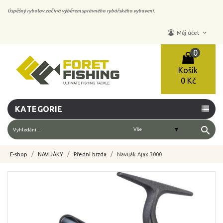
Úspěšný rybolov začíná výběrem správného rybářského vybavení.
keyboard_arrow_down
Můj účet
0
Košík
0 Kč
KATEGORIE
search
E-shop
NAVIJÁKY
Přední brzda
Naviják Ajax 3000
-10%