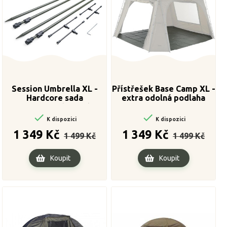
Session Umbrella XL -
Přístřešek Base Camp XL -
Hardcore sada
extra odolná podlaha
stabilizačních tyčí


K dispozici
K dispozici
Běžná
Cena
Běžná
Cena
1 349 Kč
1 349 Kč
1 499 Kč
1 499 Kč
cena
cena
Koupit
Koupit