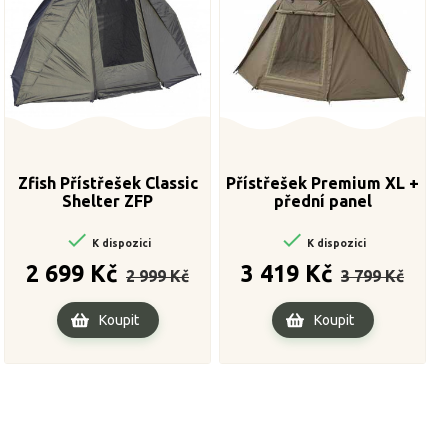
Zfish Přístřešek Classic
Přístřešek Premium XL +
Shelter ZFP
přední panel


K dispozici
K dispozici
Běžná
Cena
Běžná
Cena
2 699 Kč
3 419 Kč
2 999 Kč
3 799 Kč
cena
cena
Koupit
Koupit