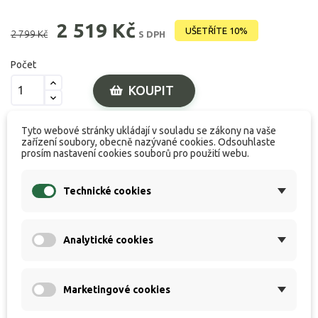
2 519 Kč
UŠETŘÍTE 10%
2 799 Kč
S DPH
Počet
KOUPIT
Tyto webové stránky ukládají v souladu se zákony na vaše

K dispozici
zařízení soubory, obecně nazývané cookies. Odsouhlaste
prosím nastavení cookies souborů pro použití webu.
nad 2 000 Kč
Doprava zdarma při nákupu
Technické cookies
Analytické cookies
Popis produktu
Specifikace
Marketingové cookies
Hodnocení