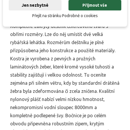
Jen nezbytné
Přijmout vše
Přejít na stránku Podrobně o cookies
Kompletně zakrytý deštník čtvercového tvaru s
obřími rozměry. Lze do něj umístit dvě velká
rybářská lehátka. Rozměrům deštníku je plně
přizpůsobena jeho konstrukce a použité materiály.
Kostra je vyrobena z pevných a pružných
laminátových žeber, které kromě vysoké tuhosti a
stability zajišťují i velkou odolnost. Tu oceníte
zejména při silném větru, kdy by standardní drátěná
žebra byla zdeformována či zcela zničena. Kvalitní
nylonový plášť nabízí velmi nízkou hmotnost,
nekompromisní vodní sloupec 8000mm a
kompletně podlepené švy. Bočnice je po celém
obvodu připevněna robustním zipem, krytým