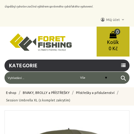
Úspěšný rybolov začíná výběrem správného rybářského vybavení.
keyboard_arrow_down
Můj účet
0
Košík
0 Kč
KATEGORIE
search
E-shop
BIVAKY, BROLLY a PŘÍSTŘEŠKY
Přístřešky a příslušenství
Session Umbrella XL (s komplet zakrytím)
-10%