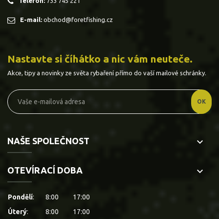
Telefon:
733 745 221
E-mail:
obchod@foretfishing.cz
Nastavte si číhátko a nic vám neuteče.
Akce, tipy a novinky ze světa rybaření přímo do vaší mailové schránky.
NAŠE SPOLEČNOST
keyboard_arrow_down
OTEVÍRACÍ DOBA
keyboard_arrow_down
Pondělí
:
8:00
17:00
Úterý
:
8:00
17:00