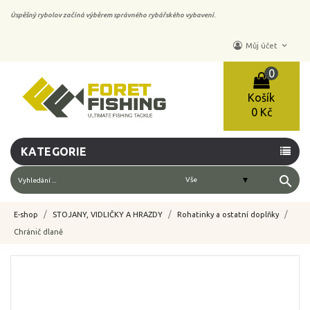
Úspěšný rybolov začíná výběrem správného rybářského vybavení.
keyboard_arrow_down
Můj účet
0
Košík
0 Kč
KATEGORIE
search
E-shop
STOJANY, VIDLIČKY A HRAZDY
Rohatinky a ostatní doplňky
Chránič dlaně
-10%