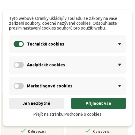
Tyto webové stránky ukládají v souladu se zákony na vaše
zařízení soubory, obecně nazývané cookies. Odsouhlaste
prosím nastavení cookies souborů pro použití webu.
Technické cookies
Analytické cookies
Marketingové cookies
Jen nezbytné
Přijmout vše
ZFISH Rohatinka Rubber
NGT Rohatinka Profiler U
Přejít na stránku Podrobně o cookies
Rod Rest Fluo
Rest Black 25mm


K dispozici
K dispozici