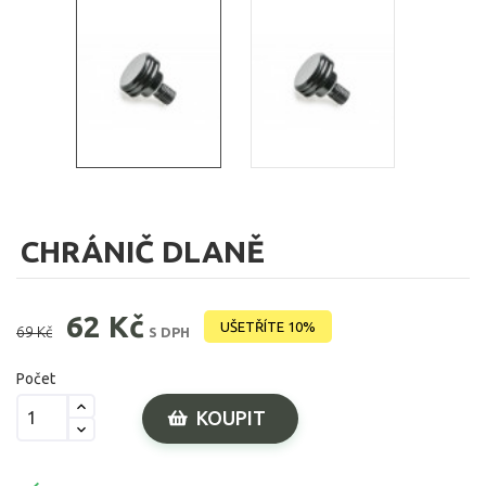
CHRÁNIČ DLANĚ
62 Kč
UŠETŘÍTE 10%
69 Kč
S DPH
Počet
KOUPIT