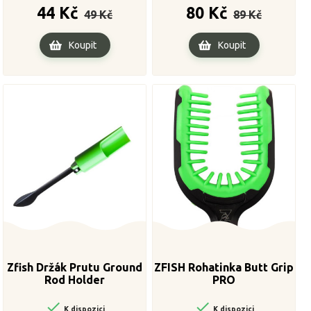
Běžná
Cena
Běžná
Cena
44 Kč
80 Kč
49 Kč
89 Kč
cena
cena
Koupit
Koupit
Zfish Držák Prutu Ground
ZFISH Rohatinka Butt Grip
Rod Holder
PRO


K dispozici
K dispozici