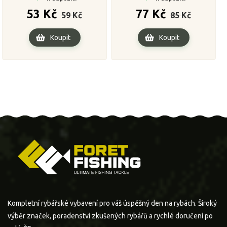
Běžná
Cena
Běžná
Cena
53 Kč
77 Kč
59 Kč
85 Kč
cena
cena
Koupit
Koupit
Kompletní rybářské vybavení pro váš úspěšný den na rybách. Široký
výběr značek, poradenství zkušených rybářů a rychlé doručení po