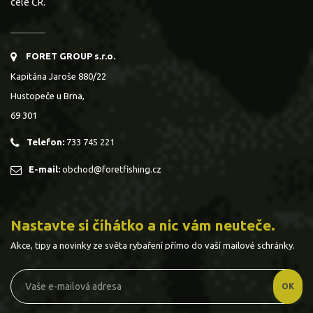
celé ČR.
FORET GROUP s.r.o.
Kapitána Jaroše 880/22
Hustopeče u Brna,
69 301
Telefon:
733 745 221
E-mail:
obchod@foretfishing.cz
Nastavte si číhátko a nic vám neuteče.
Akce, tipy a novinky ze světa rybaření přímo do vaší mailové schránky.