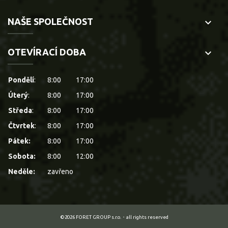
NAŠE SPOLEČNOST
keyboard_arrow_down
OTEVÍRACÍ DOBA
keyboard_arrow_down
Pondělí
:
8:00
17:00
Úterý
:
8:00
17:00
Středa
:
8:00
17:00
Čtvrtek
:
8:00
17:00
Pátek:
8:00
17:00
Sobota:
8:00
12:00
Neděle:
zavřeno
©2026 FORET GROUP s.r.o.・all rights reserved