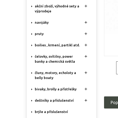

akční zboží, výhodné sety a
výprodeje

navijáky

pruty

boilies , krmení, partikl atd.

čelovky, svítilny, power
banky a chemická světla

čluny, motory, echoloty a
belly boaty

bivaky, brolly a přístřešky

deštníky a příslušenství
Pop
brýle a příslušenství