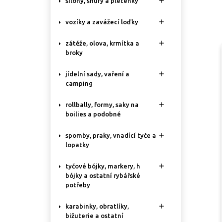

silony, šňůry a pletenky

vozíky a zavážecí loďky

zátěže, olova, krmítka a
broky

jídelní sady, vaření a
camping

rollbally, formy, saky na
boilies a podobné

spomby, praky, vnadící tyče a
lopatky

tyčové bójky, markery, h
bójky a ostatní rybářské
potřeby

karabinky, obratlíky,
bižuterie a ostatní