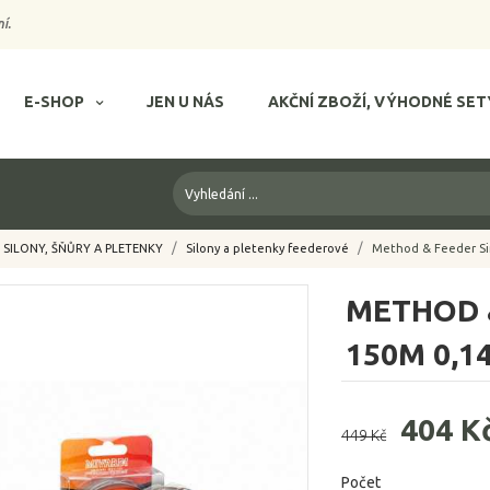
í.
E-SHOP
JEN U NÁS
AKČNÍ ZBOŽÍ, VÝHODNÉ SET
SILONY, ŠŇŮRY A PLETENKY
Silony a pletenky feederové
Method & Feeder Si
METHOD &
150M 0,
404 K
449 Kč
Počet