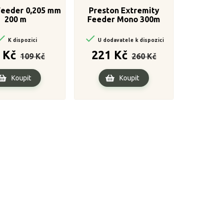
Feeder 0,205 mm
Preston Extremity
200 m
Feeder Mono 300m
0.28mm


K dispozici
U dodavatele k dispozici
Běžná
Cena
Běžná
Cena
 Kč
221 Kč
109 Kč
260 Kč
cena
cena
Koupit
Koupit