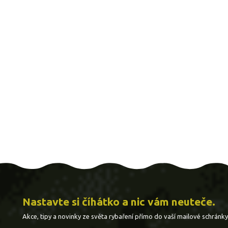
Nastavte si číhátko a nic vám neuteče.
Akce, tipy a novinky ze světa rybaření přímo do vaší mailové schránky