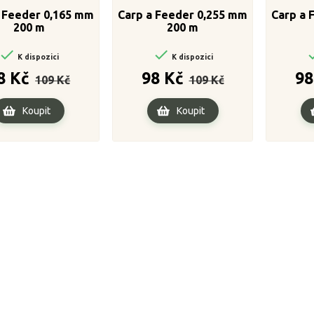
 Feeder 0,165 mm
Carp a Feeder 0,255 mm
Carp a 
200 m
200 m


K dispozici
K dispozici
Běžná
Cena
Běžná
Cena
8 Kč
98 Kč
98
109 Kč
109 Kč
cena
cena
Koupit
Koupit