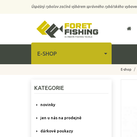
Úspěšný rybolov začíná výběrem správného rybářského vybaven
E-SHOP
E-shop
-10%
KATEGORIE
novinky
jen u nás na prodejně
dárkové poukazy