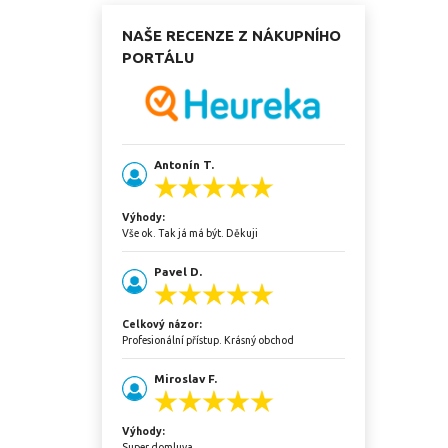
NAŠE RECENZE Z NÁKUPNÍHO
PORTÁLU
Antonín T.
Výhody:
Vše ok. Tak já má být. Děkuji
Pavel D.
Celkový názor:
Profesionální přístup. Krásný obchod
Miroslav F.
Výhody:
Super domluva