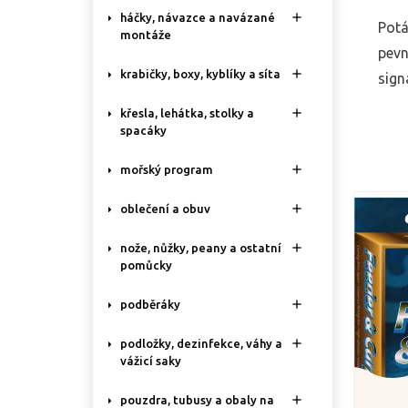

háčky, návazce a navázané
Potá
montáže
pevn

krabičky, boxy, kyblíky a síta
sign

křesla, lehátka, stolky a
spacáky

mořský program

oblečení a obuv

nože, nůžky, peany a ostatní
pomůcky

podběráky

podložky, dezinfekce, váhy a
vážicí saky

pouzdra, tubusy a obaly na