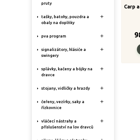
pruty
Carp a

tašky, batohy, pouzdra a
obaly na doplňky
9

pva program

signalizátory, hlásiče a
swingery

splávky, kačeny a bójky na
dravce

stojany, vidličky a hrazdy

čeřeny, vezírky, saky a
řízkovnice

vláčecí nástrahy a
příslušenství na lov dravců