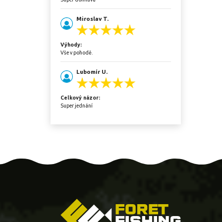
Miroslav T.
Výhody:
Vše v pohodě.
Lubomír U.
Celkový názor:
Super jednání