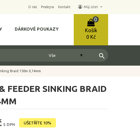
keyboard_arrow_down
O nás
Prodejna
Kontakt
Můj účet
0
Y
DÁRKOVÉ POUKAZY
Košík
0 Kč
search
nking Braid 150m 0,14mm
 FEEDER SINKING BRAID
14MM
č
UŠETŘÍTE 10%
S DPH