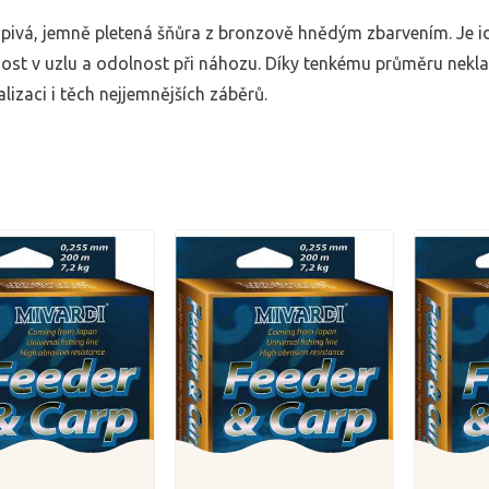
pivá, jemně pletená šňůra z bronzově hnědým zbarvením. Je ide
ost v uzlu a odolnost při náhozu. Díky tenkému průměru nekla
alizaci i těch nejjemnějších záběrů.