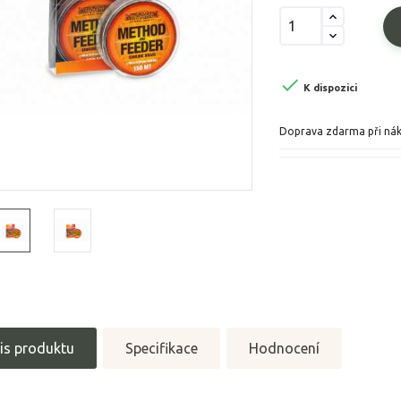

K dispozici
Doprava zdarma při ná
is produktu
Specifikace
Hodnocení