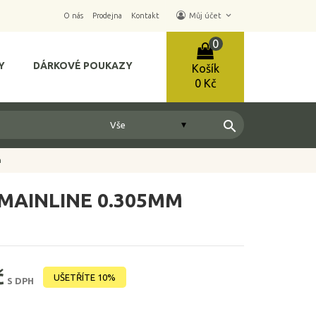
keyboard_arrow_down
O nás
Prodejna
Kontakt
Můj účet
0
Y
DÁRKOVÉ POUKAZY
Košík
0 Kč
search
m
MAINLINE 0.305MM
č
UŠETŘÍTE 10%
S DPH