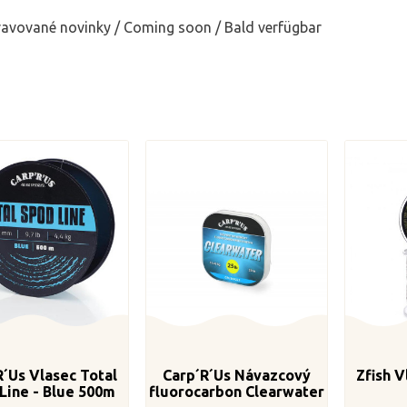
ravované novinky / Coming soon / Bald verfügbar
R´Us Vlasec Total
Carp´R´Us Návazcový
Zfish V
Line - Blue 500m
fluorocarbon Clearwater