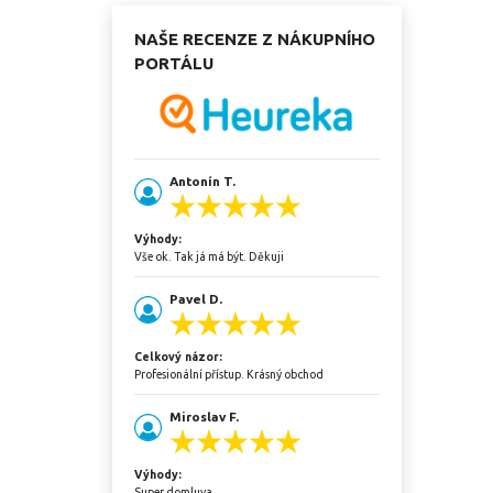
NAŠE RECENZE Z NÁKUPNÍHO
PORTÁLU
Antonín T.
Výhody:
Vše ok. Tak já má být. Děkuji
Pavel D.
Celkový názor:
Profesionální přístup. Krásný obchod
Miroslav F.
Výhody:
Super domluva