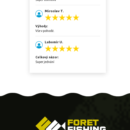
Miroslav T.
Výhody:
Vše v pohodě.
Lubomír U.
Celkový názor:
Super jednání