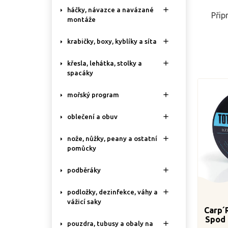

háčky, návazce a navázané
Přip
montáže

krabičky, boxy, kyblíky a síta

křesla, lehátka, stolky a
spacáky

mořský program

oblečení a obuv

nože, nůžky, peany a ostatní
pomůcky

podběráky

podložky, dezinfekce, váhy a
vážicí saky
Carp´
Spod 

pouzdra, tubusy a obaly na