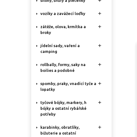

silony, šňůry a pletenky

vozíky a zavážecí loďky

zátěže, olova, krmítka a
broky

jídelní sady, vaření a
camping

rollbally, formy, saky na
boilies a podobné

spomby, praky, vnadící tyče a
lopatky

tyčové bójky, markery, h
bójky a ostatní rybářské
potřeby

karabinky, obratlíky,
bižuterie a ostatní