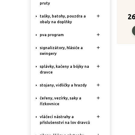
pruty
2

tašky, batohy, pouzdra a
obaly na doplňky

pva program

signalizátory, hlásiče a
swingery

splávky, kačeny a bójky na
dravce

stojany, vidličky a hrazdy

čeřeny, vezírky, saky a
řízkovnice

vláčecí nástrahy a
příslušenství na lov dravců