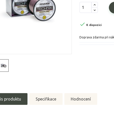

K dispozici
Doprava zdarma při ná
is produktu
Specifikace
Hodnocení