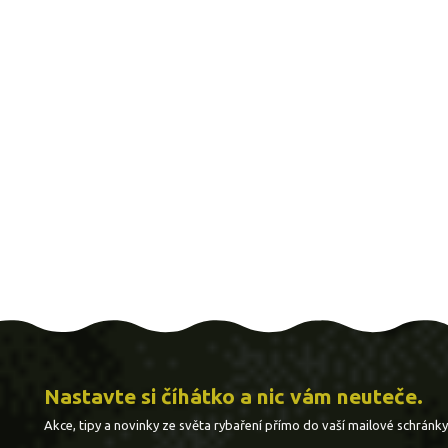
Nastavte si číhátko a nic vám neuteče.
Akce, tipy a novinky ze světa rybaření přímo do vaší mailové schránky