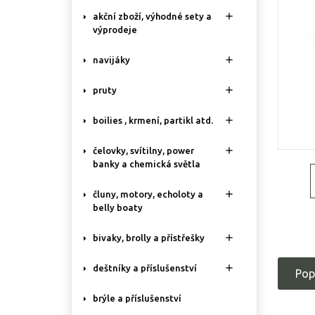

akční zboží, výhodné sety a
výprodeje

navijáky

pruty

boilies , krmení, partikl atd.

čelovky, svítilny, power
banky a chemická světla

čluny, motory, echoloty a
belly boaty

bivaky, brolly a přístřešky

deštníky a příslušenství
Pop
brýle a příslušenství