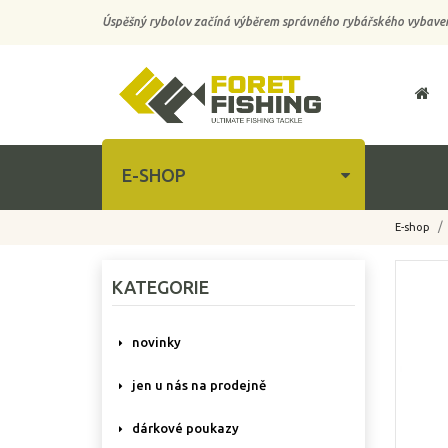
Úspěšný rybolov začíná výběrem správného rybářského vybaven
E-SHOP
E-shop
-10%
KATEGORIE
novinky
jen u nás na prodejně
dárkové poukazy