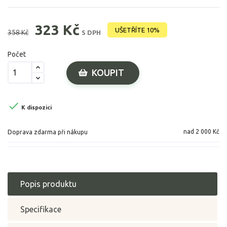
323 Kč
UŠETŘÍTE 10%
358 Kč
S DPH
Počet
KOUPIT

K dispozici
nad 2 000 Kč
Doprava zdarma při nákupu
Popis produktu
Specifikace