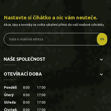
Nastavte si číhátko a nic vám neuteče.
Akce, tipy a novinky ze světa rybaření přímo do vaší mailové schránky.
NAŠE SPOLEČNOST
keyboard_arrow_down
OTEVÍRACÍ DOBA
keyboard_arrow_down
Pondělí
:
8:00
17:00
Úterý
:
8:00
17:00
Středa
:
8:00
17:00
Čtvrtek
:
8:00
17:00