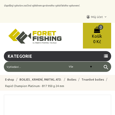
Úspěšný rybolov začíná výběrem správného rybářského vybavení.
keyboard_arrow_down
Můj účet
0
Košík
0 Kč
KATEGORIE
search
E-shop
BOILIES , KRMENÍ, PARTIKL ATD.
Boilies
Trvanlivé boilies
Rapid Champion Platinum - B17 950 g 24 mm
-10%