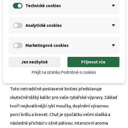
nejen podle doplňkového loga Natural Concept na
Technické cookies
sáčku, ale i podle zajímavého „naturálnějšího“ povrchu
kuliček. Ty jsou nyní i těžší, hutnější a mají přesnější
Analytické cookies
průměr i tvar. Přesně tak jako pečlivá domácí výroba.
To znamená výrazně delší dolet a vyšší přesnost při
vnadění kobrou. V neposlední řadě jistě zaznamenáte
Marketingové cookies
výrazně vyšší výdrž kuliček při nastražení, avšak při
Jen nezbytné
Přijmout vše
zachování potřebného fungování kuličky ve vodě.
Přejít na stránku Podrobně o cookies
B17
Toto netradičně postavené boilies představuje
skutečně těžký kalibr pro vaše rybářské výpravy. Základ
tvoří nejkvalitnější rybí moučky, doplnění výraznou
porcí krillu a krevet. Chuť je zpočátku velmi sladká a
následně přichází v silně pálivou. Intenzivní aroma