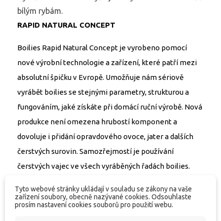
bílým rybám.
RAPID NATURAL CONCEPT
Boilies Rapid Natural Concept je vyrobeno pomocí
nové výrobní technologie a zařízení, které patří mezi
absolutní špičku v Evropě. Umožňuje nám sériově
vyrábět boilies se stejnými parametry, strukturou a
fungováním, jaké získáte při domácí ruční výrobě. Nová
produkce není omezena hrubostí komponent a
dovoluje i přidání opravdového ovoce, jater a dalších
čerstvých surovin. Samozřejmostí je používání
čerstvých vajec ve všech vyráběných řadách boilies.
Konzervace a stabilizace je postavena v maximální
Tyto webové stránky ukládají v souladu se zákony na vaše
míře na přírodních látkách a nezpůsobuje změnu
zařízení soubory, obecně nazývané cookies. Odsouhlaste
prosím nastavení cookies souborů pro použití webu.
aroma ani chuti kuliček. Novou generaci rozeznáte