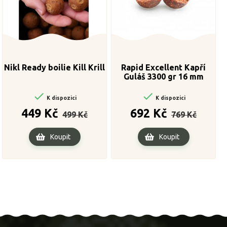
Nikl Ready boilie Kill Krill
Rapid Excellent Kapří
Guláš 3300 gr 16 mm


K dispozici
K dispozici
Běžná
Cena
Běžná
Cena
449 Kč
692 Kč
499 Kč
769 Kč
cena
cena
Koupit
Koupit