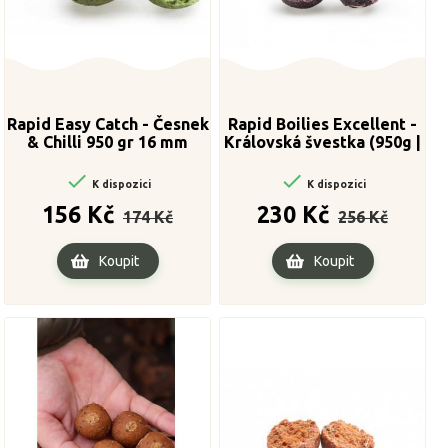
Rapid Easy Catch - Česnek
Rapid Boilies Excellent -
& Chilli 950 gr 16 mm
Královská švestka (950g |
16mm)


K dispozici
K dispozici
Běžná
Cena
Běžná
Cena
156 Kč
230 Kč
174 Kč
256 Kč
cena
cena
Koupit
Koupit