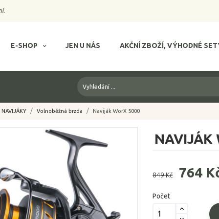
í.
E-SHOP
JEN U NÁS
AKČNÍ ZBOŽÍ, VÝHODNÉ SET
NAVIJÁKY
Volnoběžná brzda
Naviják WorX 5000
NAVIJÁK
764 K
849 Kč
Počet