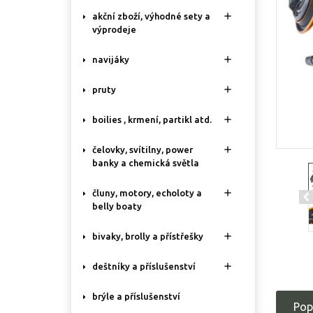

akční zboží, výhodné sety a
výprodeje

navijáky

pruty

boilies , krmení, partikl atd.

čelovky, svítilny, power
banky a chemická světla

čluny, motory, echoloty a
belly boaty

bivaky, brolly a přístřešky

deštníky a příslušenství
brýle a příslušenství
Pop