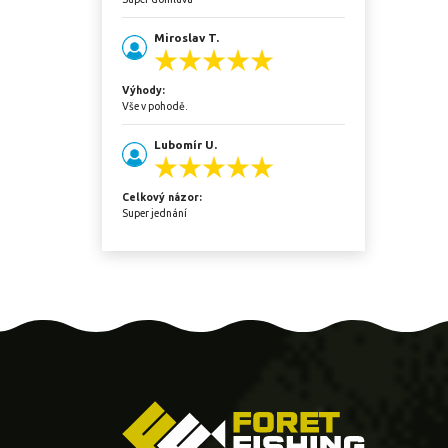
Miroslav T.
Výhody:
Vše v pohodě.
Lubomír U.
Celkový názor:
Super jednání