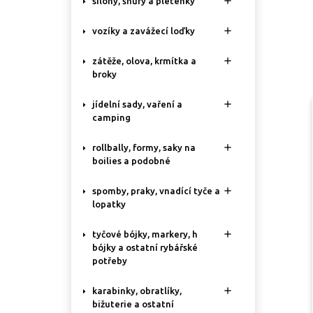

silony, šňůry a pletenky

vozíky a zavážecí loďky

zátěže, olova, krmítka a
broky

jídelní sady, vaření a
camping

rollbally, formy, saky na
boilies a podobné

spomby, praky, vnadící tyče a
lopatky

tyčové bójky, markery, h
bójky a ostatní rybářské
potřeby

karabinky, obratlíky,
bižuterie a ostatní