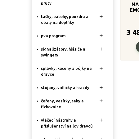
pruty
NA
EMC

tašky, batohy, pouzdra a
obaly na doplňky
3 4

pva program

signalizátory, hlásiče a
swingery

splávky, kačeny a bójky na
dravce

stojany, vidličky a hrazdy

čeřeny, vezírky, saky a
řízkovnice

vláčecí nástrahy a
příslušenství na lov dravců