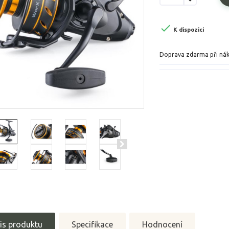

K dispozici
Doprava zdarma při ná
is produktu
Specifikace
Hodnocení