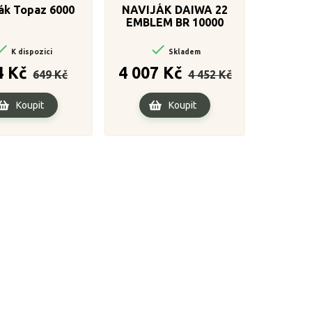
ák Topaz 6000
NAVIJÁK DAIWA 22
EMBLEM BR 10000


K dispozici
Skladem
Běžná
Cena
Běžná
Cena
4 Kč
4 007 Kč
649 Kč
4 452 Kč
cena
cena
Koupit
Koupit