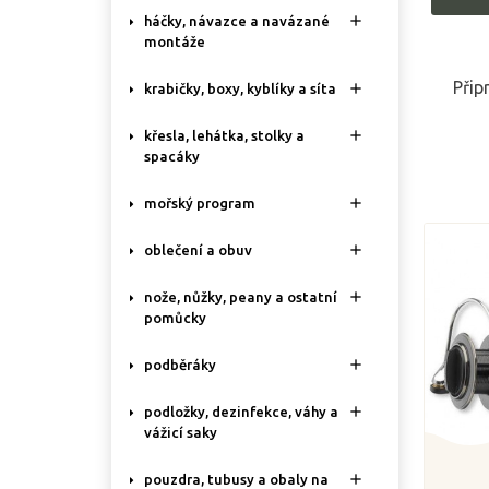

háčky, návazce a navázané
montáže
Přip

krabičky, boxy, kyblíky a síta

křesla, lehátka, stolky a
spacáky

mořský program

oblečení a obuv

nože, nůžky, peany a ostatní
pomůcky

podběráky

podložky, dezinfekce, váhy a
vážicí saky

pouzdra, tubusy a obaly na