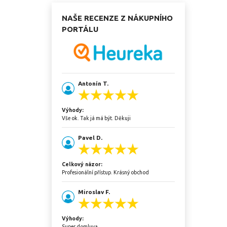
NAŠE RECENZE Z NÁKUPNÍHO
PORTÁLU
Antonín T.
Výhody:
Vše ok. Tak já má být. Děkuji
Pavel D.
Celkový názor:
Profesionální přístup. Krásný obchod
Miroslav F.
Výhody:
Super domluva