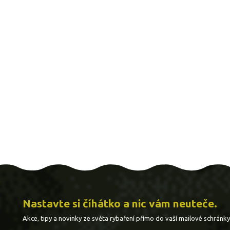
Nastavte si číhátko a nic vám neuteče.
Akce, tipy a novinky ze světa rybaření přímo do vaší mailové schránky