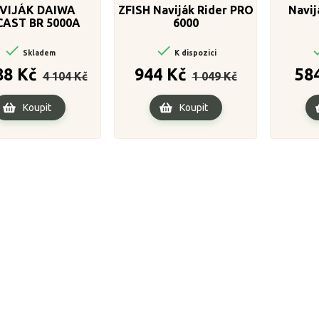
VIJÁK DAIWA
ZFISH Naviják Rider PRO
Navij
AST BR 5000A
6000


Skladem
K dispozici
Běžná
Cena
Běžná
Cena
88 Kč
944 Kč
58
4 104 Kč
1 049 Kč
cena
cena
Koupit
Koupit