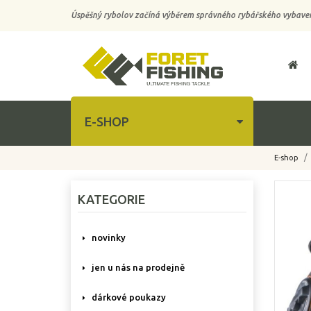
Úspěšný rybolov začíná výběrem správného rybářského vybaven
E-SHOP
E-shop
-10%
KATEGORIE
novinky
jen u nás na prodejně
dárkové poukazy