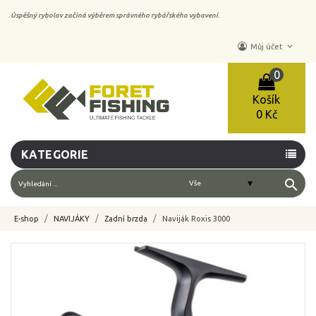
Úspěšný rybolov začíná výběrem správného rybářského vybavení.
keyboard_arrow_down
Můj účet
0
Košík
0 Kč
KATEGORIE
search
E-shop
NAVIJÁKY
Zadní brzda
Naviják Roxis 3000
-10%