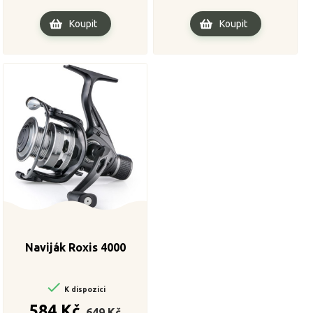
Koupit
Koupit
Naviják Roxis 4000

K dispozici
Běžná
Cena
584 Kč
649 Kč