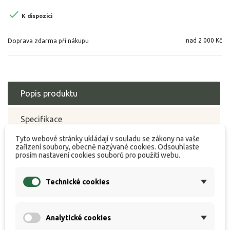

K dispozici
nad 2 000 Kč
Doprava zdarma při nákupu
Popis produktu
Specifikace
Tyto webové stránky ukládají v souladu se zákony na vaše
Hodnocení
zařízení soubory, obecně nazývané cookies. Odsouhlaste
prosím nastavení cookies souborů pro použití webu.
Technické cookies
Připravované novinky / Coming soon / Bald
verfügbar
Analytické cookies