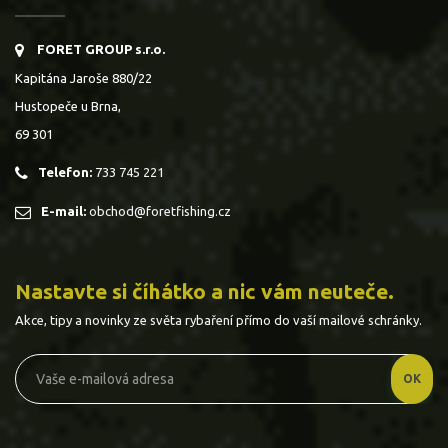
FORET GROUP s.r.o.
Kapitána Jaroše 880/22
Hustopeče u Brna,
69 301
Telefon:
733 745 221
E-mail:
obchod@foretfishing.cz
Nastavte si číhátko a nic vám neuteče.
Akce, tipy a novinky ze světa rybaření přímo do vaší mailové schránky.