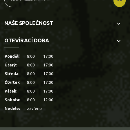
NAŠE SPOLEČNOST
keyboard_arrow_down
OTEVÍRACÍ DOBA
keyboard_arrow_down
Pondělí
:
8:00
17:00
Úterý
:
8:00
17:00
Středa
:
8:00
17:00
Čtvrtek
:
8:00
17:00
Pátek:
8:00
17:00
Sobota:
8:00
12:00
Neděle:
zavřeno