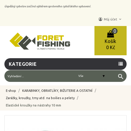
Úspěšný rybolov začíná výběrem správného rybářského vybavení.
keyboard_arrow_down
Můj účet
0
Košík
0 Kč
KATEGORIE
search
E-shop
KARABINKY, OBRATLÍKY, BIŽUTERIE A OSTATNÍ
Zarážky, kroužky, trny atd. na boilies a pelety
Elastické kroužky na nástrahy 10 mm
-10%