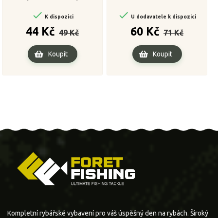


K dispozici
U dodavatele k dispozici
Běžná
Cena
Běžná
Cena
44 Kč
60 Kč
49 Kč
71 Kč
cena
cena
Koupit
Koupit
Kompletní rybářské vybavení pro váš úspěšný den na rybách. Široký