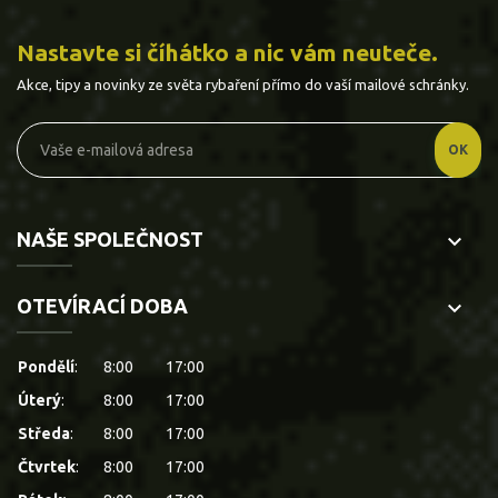
Nastavte si číhátko a nic vám neuteče.
Akce, tipy a novinky ze světa rybaření přímo do vaší mailové schránky.
NAŠE SPOLEČNOST
keyboard_arrow_down
OTEVÍRACÍ DOBA
keyboard_arrow_down
Pondělí
:
8:00
17:00
Úterý
:
8:00
17:00
Středa
:
8:00
17:00
Čtvrtek
:
8:00
17:00