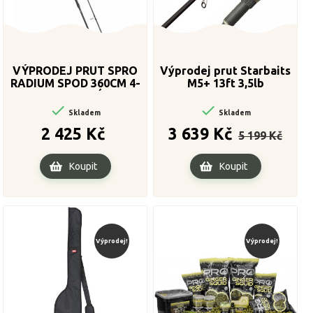
VÝPRODEJ PRUT SPRO
Výprodej prut Starbaits
RADIUM SPOD 360CM 4-
M5+ 13ft 3,5lb
4,5LB POSLEDNÍ KUS!!!


Skladem
Skladem
Cena
Běžná
Cena
2 425 Kč
3 639 Kč
5 199 Kč
cena
Koupit
Koupit
Výprodej!
Výprodej!