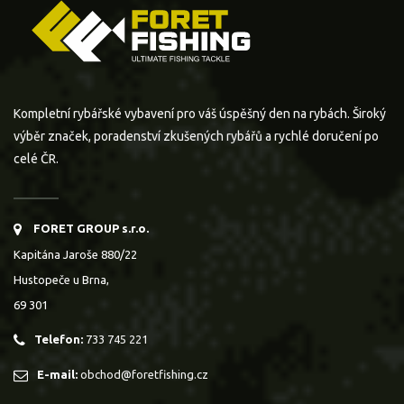
Kompletní rybářské vybavení pro váš úspěšný den na rybách. Široký
výběr značek, poradenství zkušených rybářů a rychlé doručení po
celé ČR.
FORET GROUP s.r.o.
Kapitána Jaroše 880/22
Hustopeče u Brna,
69 301
Telefon:
733 745 221
E-mail:
obchod@foretfishing.cz