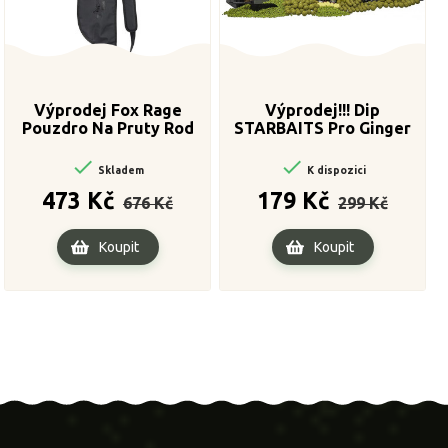
Výprodej Fox Rage
Výprodej!!! Dip
Pouzdro Na Pruty Rod
STARBAITS Pro Ginger
Sleeve 160 cm
Squid 500ml


Skladem
K dispozici
Běžná
Cena
Běžná
Cena
473 Kč
179 Kč
676 Kč
299 Kč
cena
cena
Koupit
Koupit