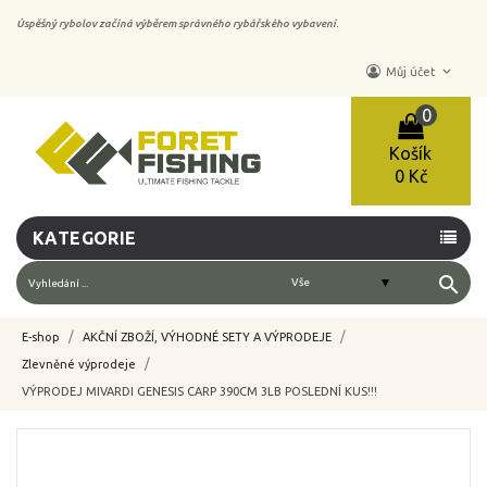
Úspěšný rybolov začíná výběrem správného rybářského vybavení.
keyboard_arrow_down
Můj účet
0
Košík
0 Kč
KATEGORIE
search
E-shop
AKČNÍ ZBOŽÍ, VÝHODNÉ SETY A VÝPRODEJE
Zlevněné výprodeje
VÝPRODEJ MIVARDI GENESIS CARP 390CM 3LB POSLEDNÍ KUS!!!