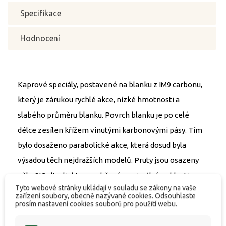
Specifikace
Hodnocení
Kaprové speciály, postavené na blanku z IM9 carbonu,
který je zárukou rychlé akce, nízké hmotnosti a
slabého průměru blanku. Povrch blanku je po celé
délce zesílen křížem vinutými karbonovými pásy. Tím
bylo dosaženo parabolické akce, která dosud byla
výsadou těch nejdražších modelů. Pruty jsou osazeny
očky SIC ultralight pro udržení maximální rychlosti
Tyto webové stránky ukládají v souladu se zákony na vaše
špičky prutu a odlehčeným celokovovým sedlem s
zařízení soubory, obecně nazývané cookies. Odsouhlaste
prosím nastavení cookies souborů pro použití webu.
možností uchycení navijáku v různých vzdálenostech
od paty prutu. Jsou k dispozici ve dvoudílném i