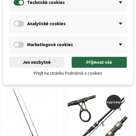
Technické cookies
třídílném provedení. Parametry:
Délka: 3,6 m
Analytické cookies
Testovací křivka: 3,00 lb
Počet dílů: 3
Transportní délka: 128 cm
Marketingové cookies
Jen nezbytné
Přijmout vše
Přejít na stránku Podrobně o cookies
Výprodej!