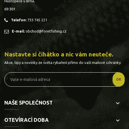
Hustopeče u Brna,
69 301
Telefon:
733 745 221
E-mail:
obchod@foretfishing.cz
Nastavte si číhátko a nic vám neuteče.
Akce, tipy a novinky ze světa rybaření přímo do vaší mailové schránky.
NAŠE SPOLEČNOST
keyboard_arrow_down
OTEVÍRACÍ DOBA
keyboard_arrow_down