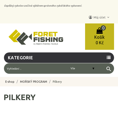
Úspěšný rybolov začíná výběrem správného rybářského vybavení.
keyboard_arrow_down
Můj účet
0
Košík
0 Kč
KATEGORIE
search
E-shop
MOŘSKÝ PROGRAM
Pilkery
PILKERY