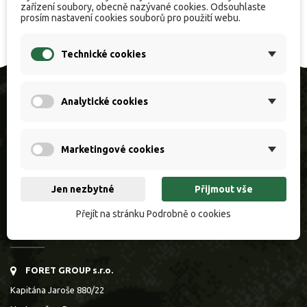
zařízení soubory, obecně nazývané cookies. Odsouhlaste
prosím nastavení cookies souborů pro použití webu.
Technické cookies
Analytické cookies
Marketingové cookies
Kompletní rybářské vybavení pro váš úspěšný den na rybách. Široký
Jen nezbytné
Přijmout vše
výběr značek, poradenství zkušených rybářů a rychlé doručení po
Přejít na stránku Podrobně o cookies
celé ČR.
FORET GROUP s.r.o.
Kapitána Jaroše 880/22