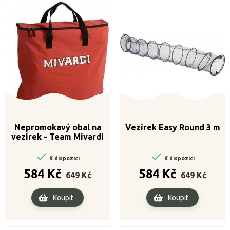
Nepromokavý obal na
Vezírek Easy Round 3 m
vezírek - Team Mivardi


K dispozici
K dispozici
Běžná
Cena
Běžná
Cena
584 Kč
584 Kč
649 Kč
649 Kč
cena
cena
Koupit
Koupit