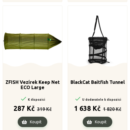
ZFISH Vezírek Keep Net
BlackCat Baitfish Tunnel
ECO Large


K dispozici
U dodavatele k dispozici
Běžná
Cena
Běžná
Cena
287 Kč
1 638 Kč
319 Kč
1 820 Kč
cena
cena
Koupit
Koupit