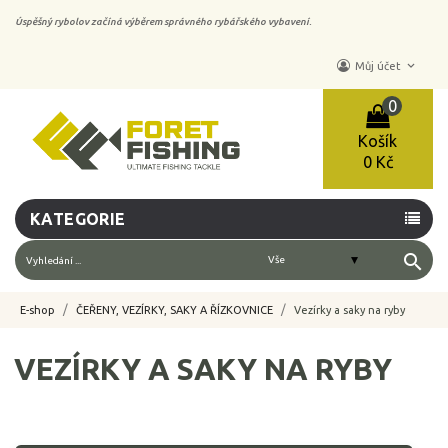
Úspěšný rybolov začíná výběrem správného rybářského vybavení.
keyboard_arrow_down
Můj účet
0
Košík
0 Kč
KATEGORIE
search
E-shop
ČEŘENY, VEZÍRKY, SAKY A ŘÍZKOVNICE
Vezírky a saky na ryby
VEZÍRKY A SAKY NA RYBY