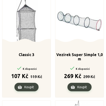
Classic 3
Vezírek Super Simple 1,0
m


K dispozici
K dispozici
Běžná
Cena
Běžná
Cena
107 Kč
269 Kč
119 Kč
299 Kč
cena
cena
Koupit
Koupit