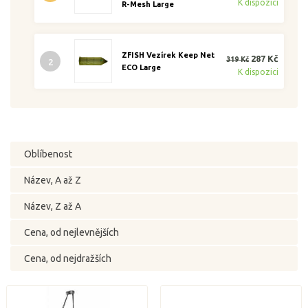
K dispozici
R-Mesh Large
ZFISH Vezírek Keep Net
287 Kč
319 Kč
2
ECO Large
K dispozici
Oblíbenost
Název, A až Z
Název, Z až A
Cena, od nejlevnějších
Cena, od nejdražších