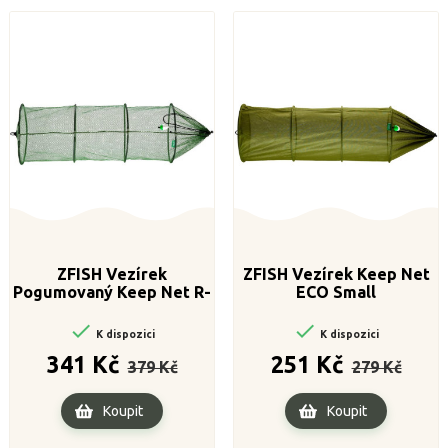
ZFISH Vezírek
ZFISH Vezírek Keep Net
Pogumovaný Keep Net R-
ECO Small
Mesh Large


K dispozici
K dispozici
Běžná
Cena
Běžná
Cena
341 Kč
251 Kč
379 Kč
279 Kč
cena
cena
Koupit
Koupit