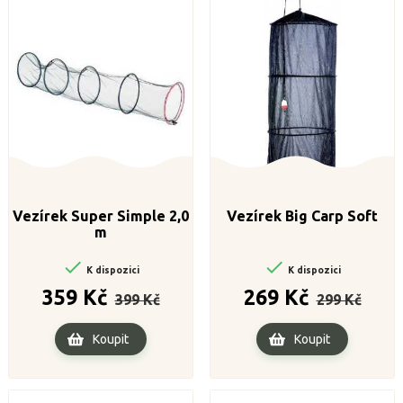
Vezírek Super Simple 2,0
Vezírek Big Carp Soft
m


K dispozici
K dispozici
Běžná
Cena
Běžná
Cena
359 Kč
269 Kč
399 Kč
299 Kč
cena
cena
Koupit
Koupit