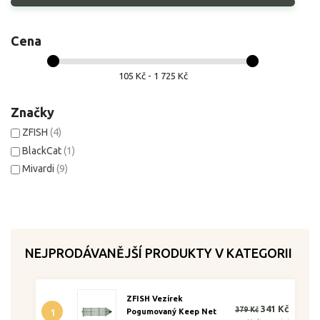
Cena
105 Kč - 1 725 Kč
Značky
ZFISH
(4)
BlackCat
(1)
Mivardi
(9)
NEJPRODÁVANĚJŠÍ PRODUKTY V KATEGORII
ZFISH Vezírek
341 Kč
379 Kč
1
Pogumovaný Keep Net