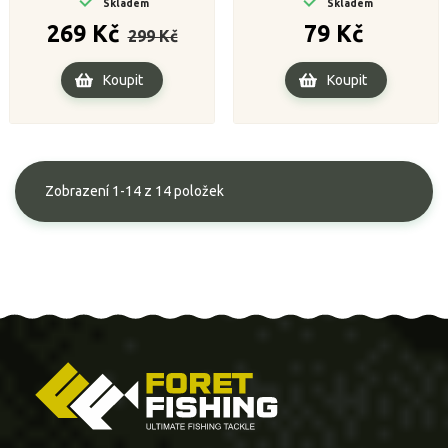
Skladem
Skladem
Běžná
Cena
Cena
269 Kč
79 Kč
299 Kč
cena
Koupit
Koupit
Zobrazení 1-14 z 14 položek