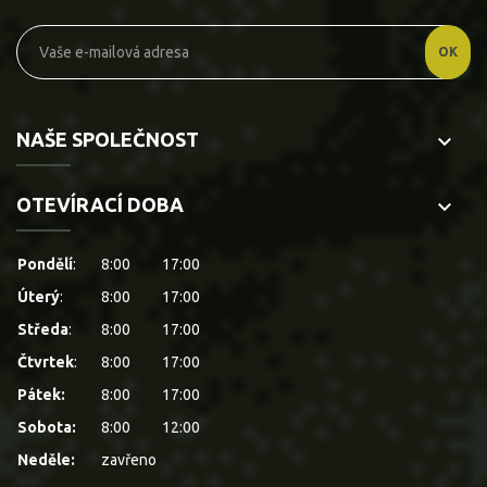
NAŠE SPOLEČNOST
keyboard_arrow_down
OTEVÍRACÍ DOBA
keyboard_arrow_down
Pondělí
:
8:00
17:00
Úterý
:
8:00
17:00
Středa
:
8:00
17:00
Čtvrtek
:
8:00
17:00
Pátek:
8:00
17:00
Sobota:
8:00
12:00
Neděle:
zavřeno