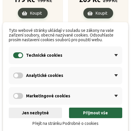
199 Kč
299 Kč
cena
cena
Koupit
Koupit
Tyto webové stránky ukládají v souladu se zákony na vaše
zařízení soubory, obecně nazývané cookies. Odsouhlaste
prosím nastavení cookies souborů pro použití webu.
Technické cookies
Analytické cookies
Marketingové cookies
Squat Carp Esence
Squat Carp Esence Banana
Anchovy+ 50ml
50ml
Jen nezbytné
Přijmout vše


Přejít na stránku Podrobně o cookies
Skladem
Skladem
Běžná
Cena
Běžná
Cena