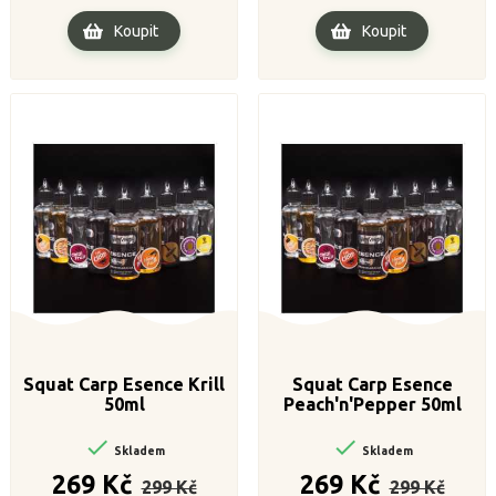
Koupit
Koupit
Squat Carp Esence Krill
Squat Carp Esence
50ml
Peach'n'Pepper 50ml


Skladem
Skladem
Běžná
Cena
Běžná
Cena
269 Kč
269 Kč
299 Kč
299 Kč
cena
cena