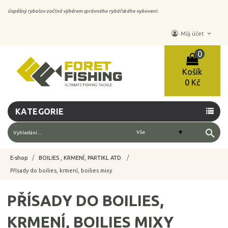
Úspěšný rybolov začíná výběrem správného rybářského vybavení.
keyboard_arrow_down
Můj účet
0
Košík
0 Kč
KATEGORIE
search
E-shop
BOILIES , KRMENÍ, PARTIKL ATD.
Přísady do boilies, krmení, boilies mixy
PŘÍSADY DO BOILIES,
KRMENÍ, BOILIES MIXY