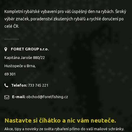
Kompletní rybářské vybavení pro váš úspěšný den na rybách. Široký
výběr značek, poradenství zkušených rybářů a rychlé doručení po
celé ČR.
FORET GROUP s.r.o.
Kapitána Jaroše 880/22
Hustopeče u Brna,
69 301
Telefon:
733 745 221
E-mail:
obchod@foretfishing.cz
Nastavte si číhátko a nic vám neuteče.
Akce, tipy a novinky ze světa rybaření přímo do vaší mailové schránky.