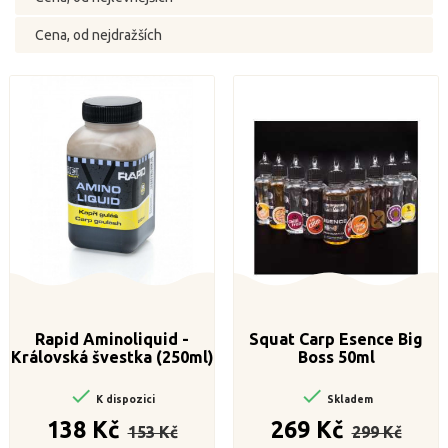
Cena, od nejdražších
Rapid Aminoliquid -
Squat Carp Esence Big
Královská švestka (250ml)
Boss 50ml


K dispozici
Skladem
Běžná
Cena
Běžná
Cena
138 Kč
269 Kč
153 Kč
299 Kč
cena
cena