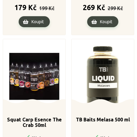
Běžná
Cena
Běžná
Cena
179 Kč
269 Kč
199 Kč
299 Kč
cena
cena
Koupit
Koupit
Squat Carp Esence The
TB Baits Melasa 500 ml
Crab 50ml

