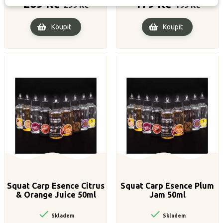
269 Kč
179 Kč
299 Kč
199 Kč
cena
cena
Koupit
Koupit
Squat Carp Esence Citrus
Squat Carp Esence Plum
& Orange Juice 50ml
Jam 50ml


Skladem
Skladem