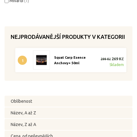
Mivardi
(1)
NEJPRODÁVANĚJŠÍ PRODUKTY V KATEGORII
Squat Carp Esence
269 Kč
299 Kč
1
Anchovy+ 50ml
Skladem
Oblíbenost
Název, A až Z
Název, Z až A
Cena, od nejlevnějších