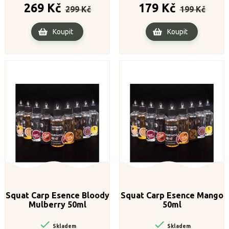
Běžná
Cena
Běžná
Cena
269 Kč
179 Kč
299 Kč
199 Kč
cena
cena
Koupit
Koupit
Squat Carp Esence Bloody
Squat Carp Esence Mango
Mulberry 50ml
50ml


Skladem
Skladem