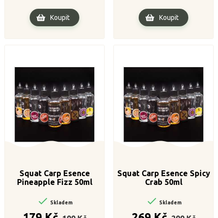
Koupit
Koupit
Squat Carp Esence
Squat Carp Esence Spicy
Pineapple Fizz 50ml
Crab 50ml


Skladem
Skladem
Běžná
Cena
Běžná
Cena
179 Kč
269 Kč