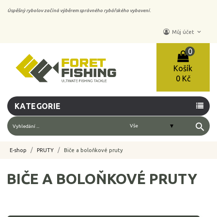
Úspěšný rybolov začíná výběrem správného rybářského vybavení.
keyboard_arrow_down
Můj účet
0
Košík
0 Kč
KATEGORIE
search
E-shop
PRUTY
Biče a boloňkové pruty
BIČE A BOLOŇKOVÉ PRUTY