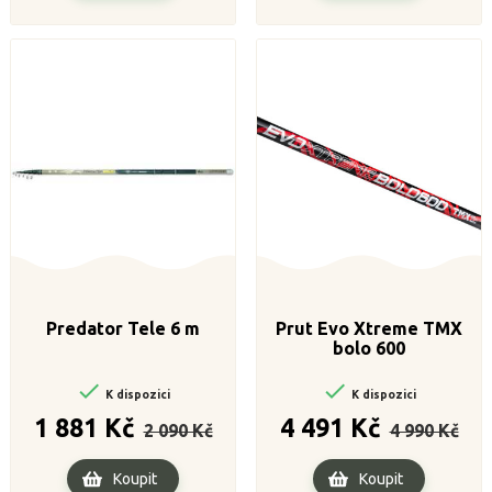
Predator Tele 6 m
Prut Evo Xtreme TMX
bolo 600


K dispozici
K dispozici
Běžná
Cena
Běžná
Cena
1 881 Kč
4 491 Kč
2 090 Kč
4 990 Kč
cena
cena
Koupit
Koupit