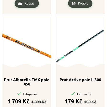
Koupit
Koupit
Prut Alborella TMX pole
Prut Active pole II 300
450


K dispozici
K dispozici
Běžná
Cena
Běžná
Cena
1 709 Kč
179 Kč
1 899 Kč
199 Kč
cena
cena