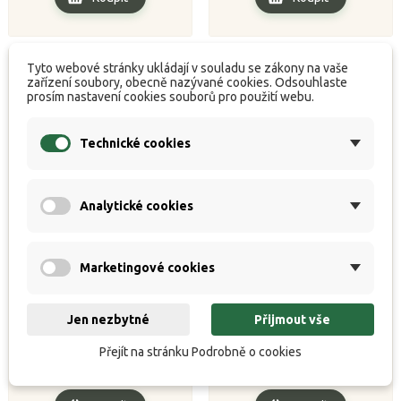
Tyto webové stránky ukládají v souladu se zákony na vaše
zařízení soubory, obecně nazývané cookies. Odsouhlaste
prosím nastavení cookies souborů pro použití webu.
Technické cookies
Analytické cookies
Marketingové cookies
Prut Alborella TMX pole
Prut Phenomena TMX
250
pole 600
Jen nezbytné
Přijmout vše


K dispozici
K dispozici
Přejít na stránku Podrobně o cookies
Běžná
Cena
Běžná
Cena
809 Kč
2 601 Kč
899 Kč
2 890 Kč
cena
cena