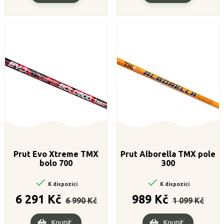
Prut Evo Xtreme TMX
Prut Alborella TMX pole
bolo 700
300


K dispozici
K dispozici
Běžná
Cena
Běžná
Cena
6 291 Kč
989 Kč
6 990 Kč
1 099 Kč
cena
cena
Koupit
Koupit