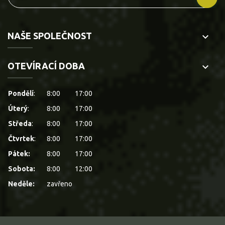
NAŠE SPOLEČNOST
keyboard_arrow_down
OTEVÍRACÍ DOBA
keyboard_arrow_down
Pondělí
:
8:00
17:00
Úterý
:
8:00
17:00
Středa
:
8:00
17:00
Čtvrtek
:
8:00
17:00
Pátek:
8:00
17:00
Sobota:
8:00
12:00
Neděle:
zavřeno