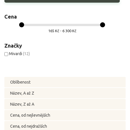
Cena
165 Kč - 6 300 Kč
Značky
Mivardi
(12)
Oblíbenost
Název, A až Z
Název, Z až A
Cena, od nejlevnějších
Cena, od nejdražších