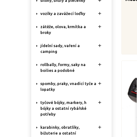

silony, šňůry a pletenky

vozíky a zavážecí loďky

zátěže, olova, krmítka a
broky

jídelní sady, vaření a
camping

rollbally, formy, saky na
boilies a podobné

spomby, praky, vnadící tyče a
lopatky

tyčové bójky, markery, h
bójky a ostatní rybářské
potřeby

karabinky, obratlíky,
bižuterie a ostatní