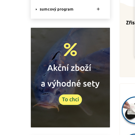

sumcový program
Zfi