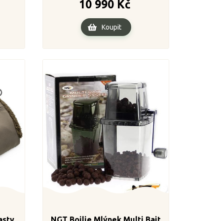
ena
Cena
10 990 Kč
Koupit
asty
NGT Boilie Mlýnek Multi Bait