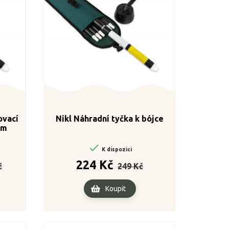
ovací
Nikl Náhradní tyčka k bójce
em

K dispozici
Cena
Běžná
Cena
224 Kč
č
249 Kč
cena
Koupit