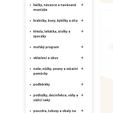

háčky, návazce a navázané
montáže

krabičky, boxy, kyblíky a síta

křesla, lehátka, stolky a
spacáky

mořský program

oblečení a obuv

nože, nůžky, peany a ostatní
pomůcky

podběráky

podložky, dezinfekce, váhy a
vážicí saky

pouzdra, tubusy a obaly na