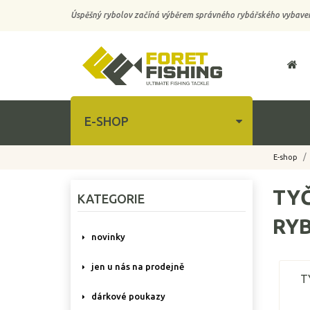
Úspěšný rybolov začíná výběrem správného rybářského vybaven
E-SHOP
E-shop
TYČ
KATEGORIE
RY
novinky
jen u nás na prodejně
T
dárkové poukazy