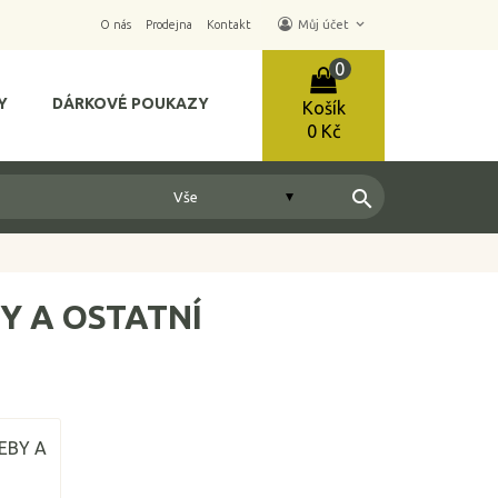
keyboard_arrow_down
O nás
Prodejna
Kontakt
Můj účet
0
Y
DÁRKOVÉ POUKAZY
Košík
0 Kč
search
Y A OSTATNÍ
EBY A