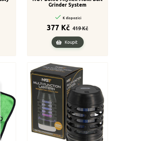
Grinder System

K dispozici
ena
Běžná
Cena
377 Kč
419 Kč
cena
Koupit