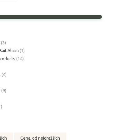
g
(2)
Bait Alarm
(1)
Products
(14)
s
(4)
l
(9)
3)
ších
Cena, od nejdražších