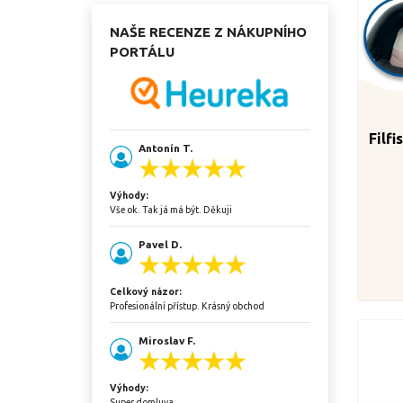
NAŠE RECENZE Z NÁKUPNÍHO
PORTÁLU
Filf
Antonín T.
Výhody:
Vše ok. Tak já má být. Děkuji
Pavel D.
Celkový názor:
Profesionální přístup. Krásný obchod
Miroslav F.
Výhody:
Super domluva