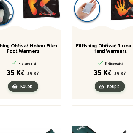
ishing Ohřívač Nohou Filex
Filfishing Ohřívač Rukou 
Foot Warmers
Hand Warmers


K dispozici
K dispozici
Běžná
Cena
Běžná
Cen
35 Kč
35 Kč
39 Kč
39 Kč
cena
cena
Koupit
Koupit