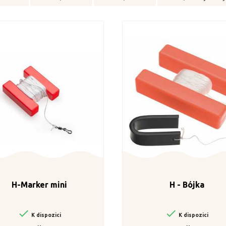
H-Marker mini
H - Bójka


K dispozici
K dispozici