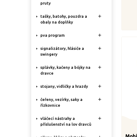
pruty

tašky, batohy, pouzdra a
obaly na doplňky

pva program

signalizátory, hlásiče a
swingery

splávky, kačeny a bójky na
dravce

stojany, vidličky a hrazdy

čeřeny, vezírky, saky a
řízkovnice

vláčecí nástrahy a
příslušenství na lov dravců
Mobi