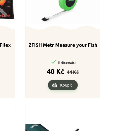
Filex
ZFISH Metr Measure your Fish

K dispozici
a
Běžná
Cena
40 Kč
44 Kč
cena
Koupit