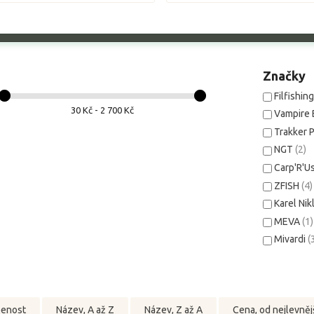
Značky
Filfishin
30 Kč - 2 700 Kč
Vampire 
Trakker 
NGT
(2)
Carp'R'U
ZFISH
(4)
Karel Nik
MEVA
(1)
Mivardi
(
benost
Název, A až Z
Název, Z až A
Cena, od nejlevněj