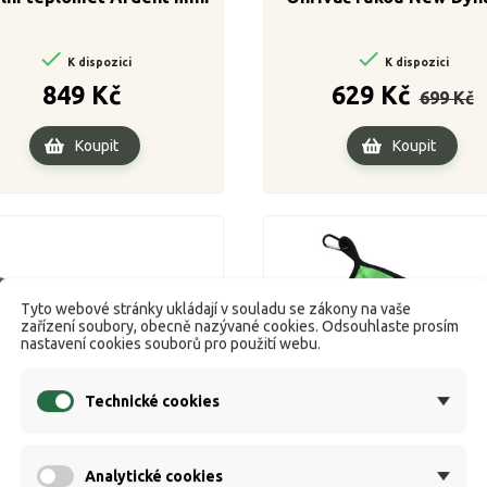


K dispozici
K dispozici
Cena
Běžná
C
849 Kč
629 Kč
699 Kč
cena
Koupit
Koupit
Tyto webové stránky ukládají v souladu se zákony na vaše
zařízení soubory, obecně nazývané cookies. Odsouhlaste prosím
nastavení cookies souborů pro použití webu.
Technické cookies
Analytické cookies