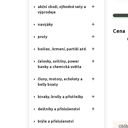

akční zboží, výhodné sety a
výprodeje

navijáky
Cena

pruty

boilies , krmení, partikl atd.

čelovky, svítilny, power
banky a chemická světla

čluny, motory, echoloty a
belly boaty

bivaky, brolly a přístřešky

deštníky a příslušenství
brýle a příslušenství
Oblí