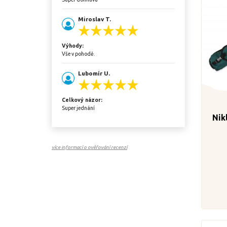
Miroslav T.
Výhody:
Vše v pohodě.
Lubomír U.
Celkový názor:
Super jednání
Nik
více informací o ověřování recenzí