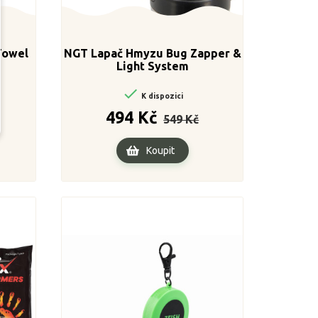
Towel
NGT Lapač Hmyzu Bug Zapper &
Light System

K dispozici
ena
Běžná
Cena
494 Kč
549 Kč
cena
Koupit