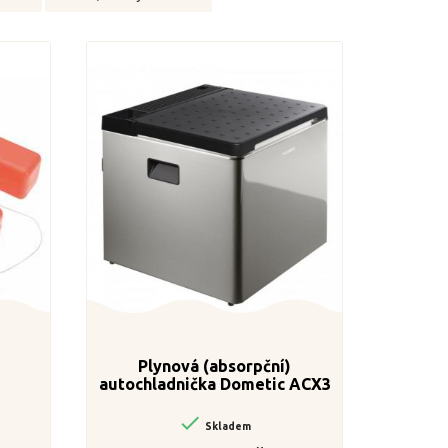
Plynová (absorpční)
autochladnička Dometic ACX3
40, 50 mbar včetně všeho
příslušenství

Skladem