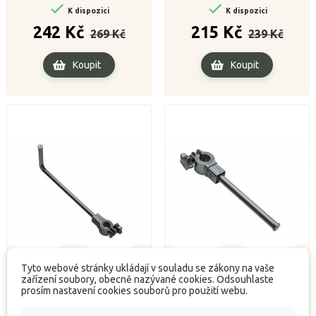


K dispozici
K dispozici
Běžná
Cena
Běžná
Cena
242 Kč
215 Kč
269 Kč
239 Kč
cena
cena
Koupit
Koupit
Tyto webové stránky ukládají v souladu se zákony na vaše
zařízení soubory, obecně nazývané cookies. Odsouhlaste
Držák L - dlouhý
Rovný držák - dlouhý
prosím nastavení cookies souborů pro použití webu.