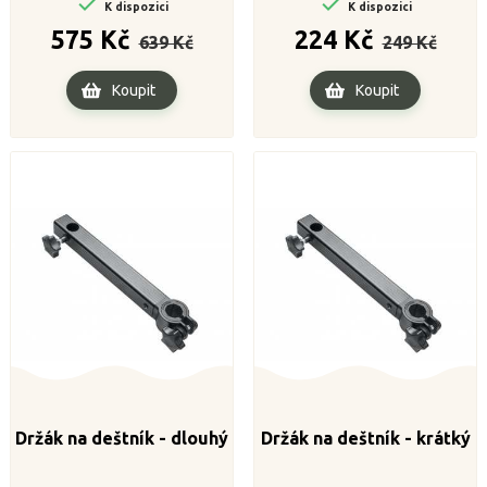


K dispozici
K dispozici
Běžná
Cena
Běžná
Cena
575 Kč
224 Kč
639 Kč
249 Kč
cena
cena
Koupit
Koupit
Držák na deštník - dlouhý
Držák na deštník - krátký