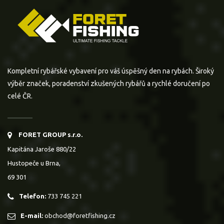
Kompletní rybářské vybavení pro váš úspěšný den na rybách. Široký
výběr značek, poradenství zkušených rybářů a rychlé doručení po
celé ČR.
FORET GROUP s.r.o.
Kapitána Jaroše 880/22
Hustopeče u Brna,
69 301
Telefon:
733 745 221
E-mail:
obchod@foretfishing.cz