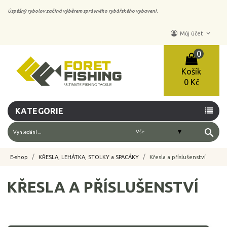
Úspěšný rybolov začíná výběrem správného rybářského vybavení.
keyboard_arrow_down
Můj účet
0
Košík
0 Kč
KATEGORIE
search
E-shop
KŘESLA, LEHÁTKA, STOLKY a SPACÁKY
Křesla a příslušenství
KŘESLA A PŘÍSLUŠENSTVÍ