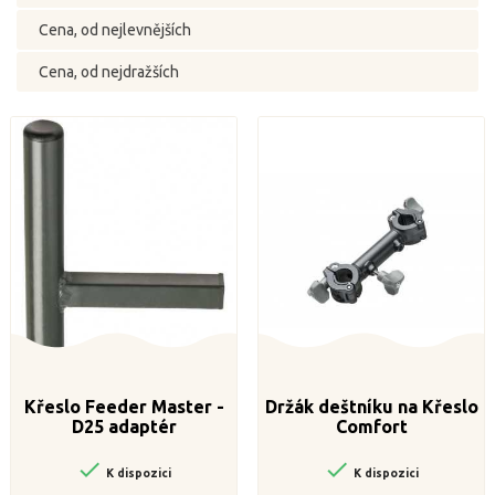
Cena, od nejlevnějších
Cena, od nejdražších
Křeslo Feeder Master -
Držák deštníku na Křeslo
D25 adaptér
Comfort


K dispozici
K dispozici