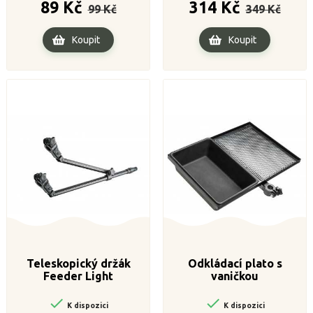
Běžná
Cena
Běžná
Cena
89 Kč
314 Kč
99 Kč
349 Kč
cena
cena
Koupit
Koupit
Teleskopický držák
Odkládací plato s
Feeder Light
vaničkou


K dispozici
K dispozici