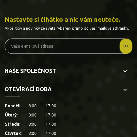
Nastavte si číhátko a nic vám neuteče.
Akce, tipy a novinky ze světa rybaření přímo do vaší mailové schránky.
NAŠE SPOLEČNOST
keyboard_arrow_down
OTEVÍRACÍ DOBA
keyboard_arrow_down
Pondělí
:
8:00
17:00
Úterý
:
8:00
17:00
Středa
:
8:00
17:00
Čtvrtek
:
8:00
17:00