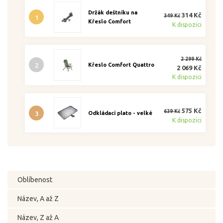
Držák deštníku na
314 Kč
349 Kč
1
Křeslo Comfort
K dispozici
2 299 Kč
2
Křeslo Comfort Quattro
2 069 Kč
K dispozici
575 Kč
639 Kč
3
Odkládací plato - velké
K dispozici
Oblíbenost
Název, A až Z
Název, Z až A