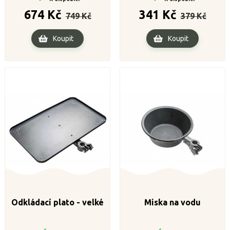
Běžná
Cena
Běžná
Cena
674 Kč
341 Kč
749 Kč
379 Kč
cena
cena
Koupit
Koupit
Odkládací plato - velké
Miska na vodu