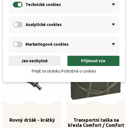
Technické cookies


K dispozici
K dispozici
Běžná
Cena
Běžná
Cena
161 Kč
152 Kč
179 Kč
169 Kč
cena
cena
Analytické cookies
Koupit
Koupit
Marketingové cookies
Jen nezbytné
Přijmout vše
Přejít na stránku Podrobně o cookies
Rovný držák - krátký
Transportní taška na
křesla Comfort / Comfort