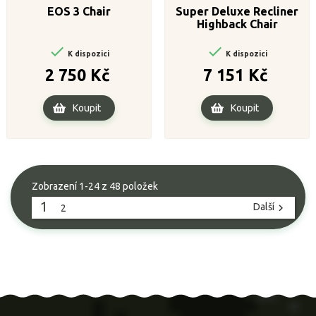
EOS 3 Chair
Super Deluxe Recliner
Highback Chair


K dispozici
K dispozici
Cena
Cena
2 750 Kč
7 151 Kč
Koupit
Koupit
Zobrazení 1-24 z 48 položek
1
Další

2