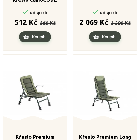


K dispozici
K dispozici
Běžná
Cena
Běžná
Cena
512 Kč
2 069 Kč
569 Kč
2 299 Kč
cena
cena
Koupit
Koupit
Křeslo Premium
Křeslo Premium Long