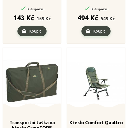
Quattro


K dispozici
K dispozici
Běžná
Cena
Běžná
Cena
143 Kč
494 Kč
159 Kč
549 Kč
cena
cena
Koupit
Koupit
Transportní taška na
Křeslo Comfort Quattro
křeslo CamoCODE