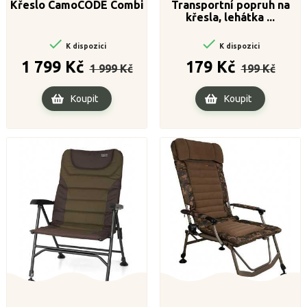
Křeslo CamoCODE Combi
Transportní popruh na
křesla, lehátka ...


K dispozici
K dispozici
Běžná
Cena
Běžná
Cena
1 799 Kč
179 Kč
1 999 Kč
199 Kč
cena
cena
Koupit
Koupit