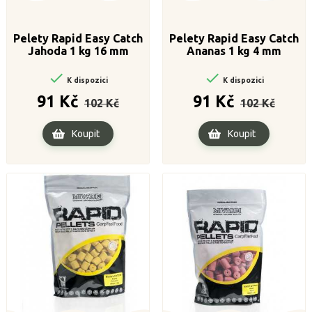
Pelety Rapid Easy Catch
Pelety Rapid Easy Catch
Jahoda 1 kg 16 mm
Ananas 1 kg 4 mm


K dispozici
K dispozici
Běžná
Cena
Běžná
Cena
91 Kč
91 Kč
102 Kč
102 Kč
cena
cena
Koupit
Koupit