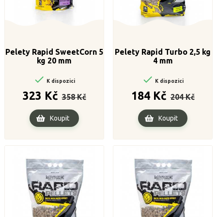
Pelety Rapid SweetCorn 5
Pelety Rapid Turbo 2,5 kg
kg 20 mm
4 mm


K dispozici
K dispozici
Běžná
Cena
Běžná
Cena
323 Kč
184 Kč
358 Kč
204 Kč
cena
cena
Koupit
Koupit