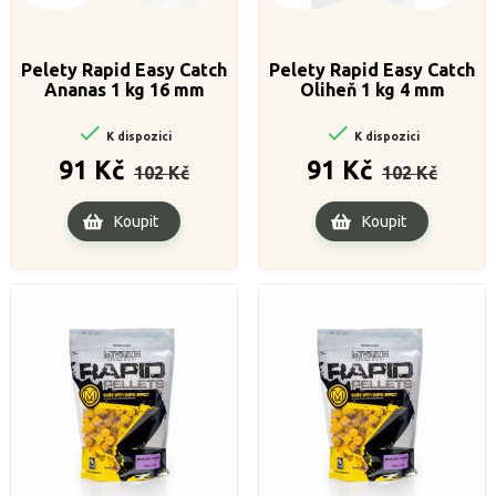
Pelety Rapid Easy Catch
Pelety Rapid Easy Catch
Ananas 1 kg 16 mm
Oliheň 1 kg 4 mm


K dispozici
K dispozici
Běžná
Cena
Běžná
Cena
91 Kč
91 Kč
102 Kč
102 Kč
cena
cena
Koupit
Koupit