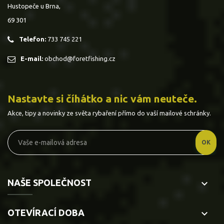
Hustopeče u Brna,
69 301
Telefon:
733 745 221
E-mail:
obchod@foretfishing.cz
Nastavte si číhátko a nic vám neuteče.
Akce, tipy a novinky ze světa rybaření přímo do vaší mailové schránky.
NAŠE SPOLEČNOST
keyboard_arrow_down
OTEVÍRACÍ DOBA
keyboard_arrow_down