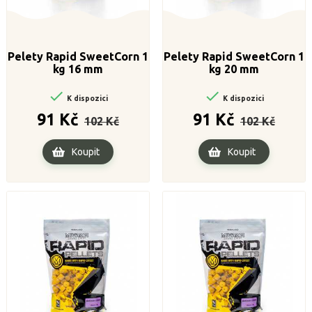
Pelety Rapid SweetCorn 1
Pelety Rapid SweetCorn 1
kg 16 mm
kg 20 mm


K dispozici
K dispozici
Běžná
Cena
Běžná
Cena
91 Kč
91 Kč
102 Kč
102 Kč
cena
cena
Koupit
Koupit