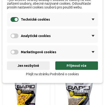
zařízení soubory, obecně nazývané cookies. Odsouhlaste
prosím nastavení cookies souborů pro použití webu.
Technické cookies
Pelety Rapid SweetCorn 5
Pelety Rapid SweetCorn 5
kg 12 mm
kg 16 mm


Analytické cookies
K dispozici
K dispozici
Běžná
Cena
Běžná
Cena
323 Kč
323 Kč
358 Kč
358 Kč
cena
cena
Marketingové cookies
Koupit
Koupit
Jen nezbytné
Přijmout vše
Přejít na stránku Podrobně o cookies