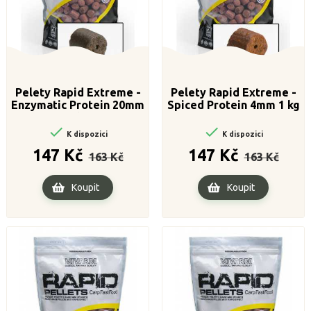
Pelety Rapid Extreme -
Pelety Rapid Extreme -
Enzymatic Protein 20mm
Spiced Protein 4mm 1 kg
1 kg


K dispozici
K dispozici
Běžná
Cena
Běžná
Cena
147 Kč
147 Kč
163 Kč
163 Kč
cena
cena
Koupit
Koupit