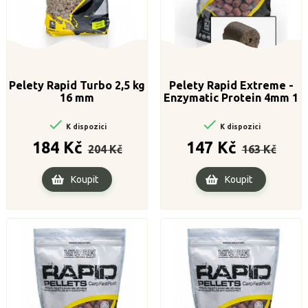
Pelety Rapid Turbo 2,5 kg
Pelety Rapid Extreme -
16 mm
Enzymatic Protein 4mm 1
kg


K dispozici
K dispozici
Běžná
Cena
Běžná
Cena
184 Kč
147 Kč
204 Kč
163 Kč
cena
cena
Koupit
Koupit