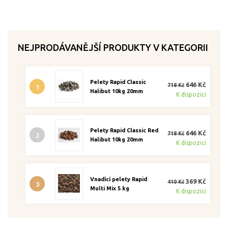
NEJPRODÁVANĚJŠÍ PRODUKTY V KATEGORII
Pelety Rapid Classic
646 Kč
718 Kč
1
Halibut 10kg 20mm
K dispozici
Pelety Rapid Classic Red
646 Kč
718 Kč
2
Halibut 10kg 20mm
K dispozici
Vnadící pelety Rapid
369 Kč
410 Kč
3
Multi Mix 5 kg
K dispozici