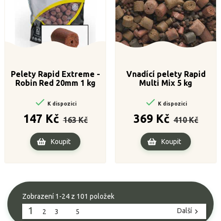
Pelety Rapid Extreme -
Vnadící pelety Rapid
Robin Red 20mm 1 kg
Multi Mix 5 kg


K dispozici
K dispozici
Běžná
Cena
Běžná
Cena
147 Kč
369 Kč
163 Kč
410 Kč
cena
cena
Koupit
Koupit
Zobrazení 1-24 z 101 položek
1
Další

2
3
…
5