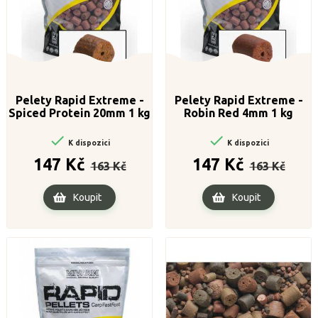
Pelety Rapid Extreme -
Pelety Rapid Extreme -
Spiced Protein 20mm 1 kg
Robin Red 4mm 1 kg


K dispozici
K dispozici
Běžná
Cena
Běžná
Cena
147 Kč
147 Kč
163 Kč
163 Kč
cena
cena
Koupit
Koupit