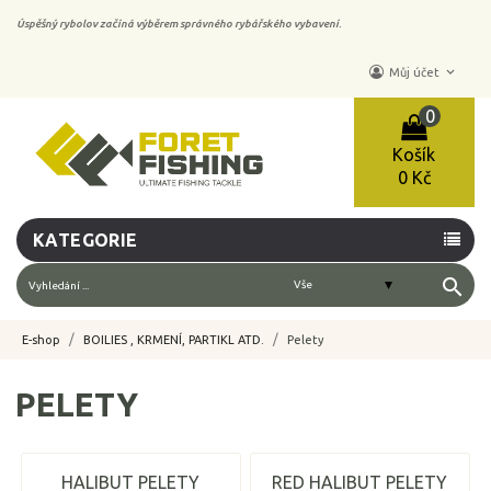
Úspěšný rybolov začíná výběrem správného rybářského vybavení.
keyboard_arrow_down
Můj účet
0
Košík
0 Kč
KATEGORIE
search
E-shop
BOILIES , KRMENÍ, PARTIKL ATD.
Pelety
PELETY
HALIBUT PELETY
RED HALIBUT PELETY