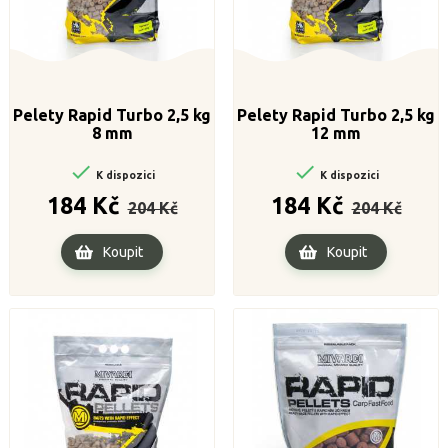
Pelety Rapid Turbo 2,5 kg
Pelety Rapid Turbo 2,5 kg
8 mm
12 mm


K dispozici
K dispozici
Běžná
Cena
Běžná
Cena
184 Kč
184 Kč
204 Kč
204 Kč
cena
cena
Koupit
Koupit