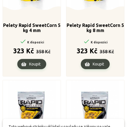
Pelety Rapid SweetCorn 5
Pelety Rapid SweetCorn 5
kg 4 mm
kg 8 mm


K dispozici
K dispozici
Běžná
Cena
Běžná
Cena
323 Kč
323 Kč
358 Kč
358 Kč
cena
cena
Koupit
Koupit
Tyto webové stránky ukládají v souladu se zákony na vaše