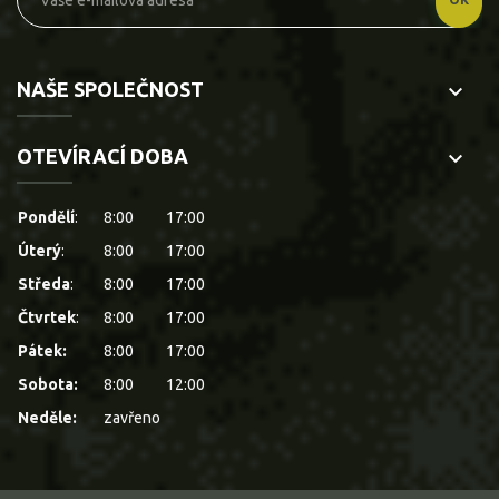
NAŠE SPOLEČNOST
keyboard_arrow_down
OTEVÍRACÍ DOBA
keyboard_arrow_down
Pondělí
:
8:00
17:00
Úterý
:
8:00
17:00
Středa
:
8:00
17:00
Čtvrtek
:
8:00
17:00
Pátek:
8:00
17:00
Sobota:
8:00
12:00
Neděle:
zavřeno