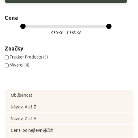
Cena
930 Kč - 1 365 Kč
Značky
Trakker Products
(3)
Mivardi
(4)
Oblíbenost
Název, A až Z
Název, Z až A
Cena, od nejlevnějších