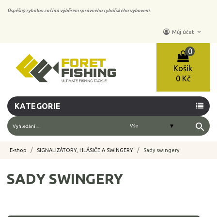
Úspěšný rybolov začíná výběrem správného rybářského vybavení.
keyboard_arrow_down
Můj účet
0
Košík
0 Kč
KATEGORIE
search
E-shop
SIGNALIZÁTORY, HLÁSIČE A SWINGERY
Sady swingery
SADY SWINGERY