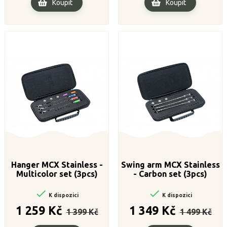
Koupit
Koupit
Hanger MCX Stainless -
Swing arm MCX Stainless
Multicolor set (3pcs)
- Carbon set (3pcs)


K dispozici
K dispozici
Běžná
Cena
Běžná
Cena
1 259 Kč
1 349 Kč
1 399 Kč
1 499 Kč
cena
cena