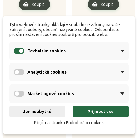
Koupit
Koupit
Tyto webové stránky ukládají v souladu se zákony na vaše
zařízení soubory, obecně nazývané cookies. Odsouhlaste
prosím nastavení cookies souborů pro použití webu.
Technické cookies
Analytické cookies
Marketingové cookies
Trakker Kompletní bobbin
Trakker Kompletní bobbin
Clinga Dumpy Kit (3pack)
Clinga Standard Kit Set
Jen nezbytné
Přijmout vše
(3pack)


K dispozici
K dispozici
Přejít na stránku Podrobně o cookies
Běžná
Cena
Běžná
Cena
935 Kč
935 Kč
1 039 Kč
1 039 Kč
cena
cena