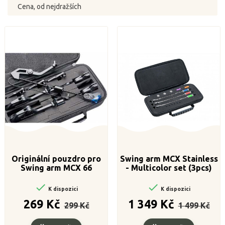
Cena, od nejdražších
Originální pouzdro pro
Swing arm MCX Stainless
Swing arm MCX 66
- Multicolor set (3pcs)


K dispozici
K dispozici
Běžná
Cena
Běžná
Cena
269 Kč
1 349 Kč
299 Kč
1 499 Kč
cena
cena