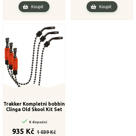
Koupit
Koupit
Trakker Kompletní bobbin
Clinga Old Skool Kit Set
(3pack)

K dispozici
Běžná
Cena
935 Kč
1 039 Kč
cena