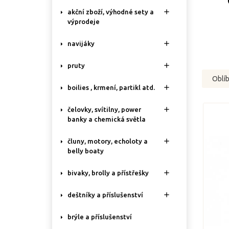

akční zboží, výhodné sety a
výprodeje

navijáky

pruty
Oblí

boilies , krmení, partikl atd.

čelovky, svítilny, power
banky a chemická světla

čluny, motory, echoloty a
belly boaty

bivaky, brolly a přístřešky

deštníky a příslušenství
brýle a příslušenství