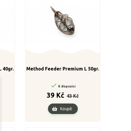
 40gr.
Method Feeder Premium L 50gr.

K dispozici
a
Běžná
Cena
39 Kč
43 Kč
cena
Koupit