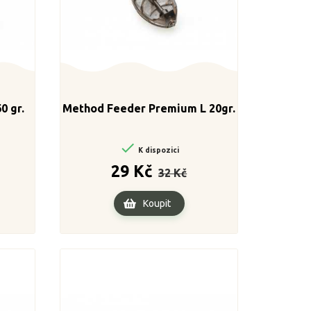
0 gr.
Method Feeder Premium L 20gr.

K dispozici
a
Běžná
Cena
29 Kč
32 Kč
cena
Koupit