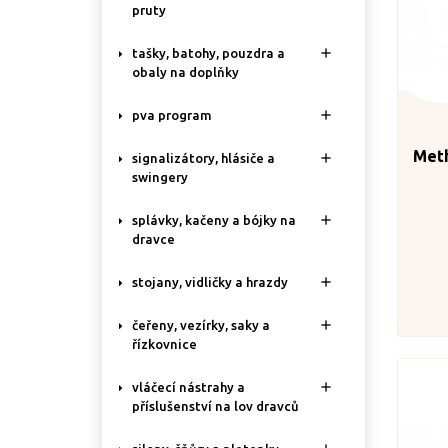
pruty

tašky, batohy, pouzdra a
obaly na doplňky

pva program
Meth

signalizátory, hlásiče a
swingery

splávky, kačeny a bójky na
dravce

stojany, vidličky a hrazdy

čeřeny, vezírky, saky a
řízkovnice

vláčecí nástrahy a
příslušenství na lov dravců