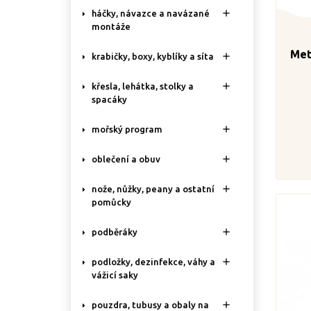

háčky, návazce a navázané
montáže
Met

krabičky, boxy, kyblíky a síta

křesla, lehátka, stolky a
spacáky

mořský program

oblečení a obuv

nože, nůžky, peany a ostatní
pomůcky

podběráky

podložky, dezinfekce, váhy a
vážicí saky

pouzdra, tubusy a obaly na