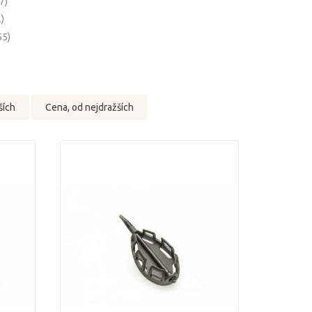
(7)
2)
55)
ších
Cena, od nejdražších