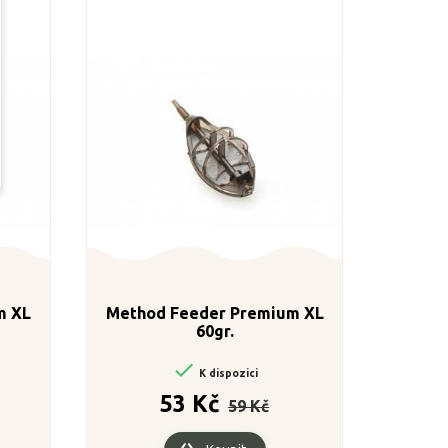
m XL
Method Feeder Premium XL
60gr.

K dispozici
a
Běžná
Cena
53 Kč
59 Kč
cena