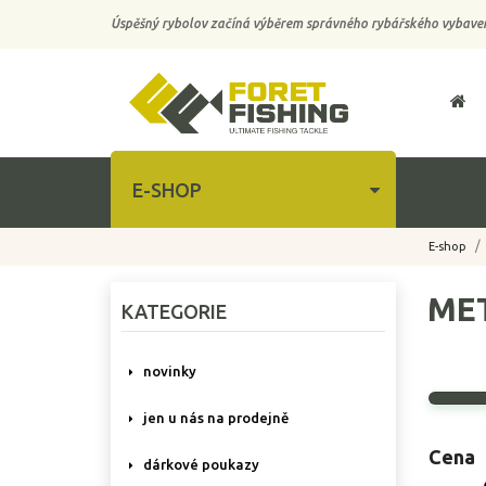
Úspěšný rybolov začíná výběrem správného rybářského vybaven
E-SHOP
E-shop
ME
KATEGORIE
novinky
jen u nás na prodejně
Cena
dárkové poukazy