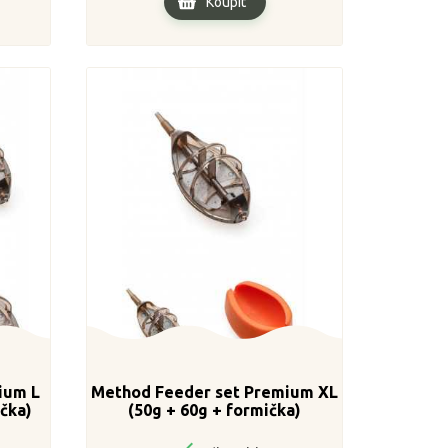
Koupit
ium L
Method Feeder set Premium XL
ička)
(50g + 60g + formička)