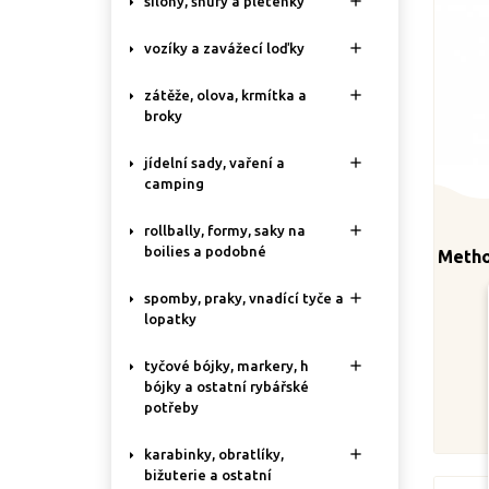

silony, šňůry a pletenky

vozíky a zavážecí loďky

zátěže, olova, krmítka a
broky

jídelní sady, vaření a
camping

rollbally, formy, saky na
boilies a podobné
Metho

spomby, praky, vnadící tyče a
lopatky

tyčové bójky, markery, h
bójky a ostatní rybářské
potřeby

karabinky, obratlíky,
bižuterie a ostatní