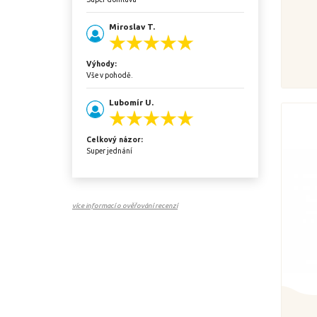
Miroslav T.
Výhody:
Vše v pohodě.
Lubomír U.
Celkový názor:
Super jednání
více informací o ověřování recenzí