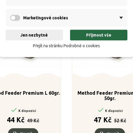
Marketingové cookies
Jen nezbytné
Přijmout vše
Přejít na stránku Podrobně o cookies
d Feeder Premium L 60gr.
Method Feeder Premiu
50gr.


K dispozici
K dispozici
Běžná
Cena
Běžná
Cen
44 Kč
47 Kč
49 Kč
52 Kč
cena
cena