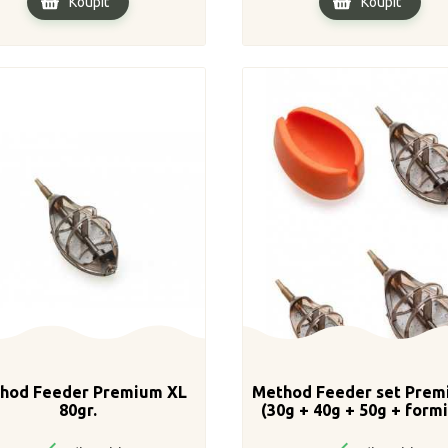
Koupit
Koupit
hod Feeder Premium XL
Method Feeder set Prem
80gr.
(30g + 40g + 50g + form