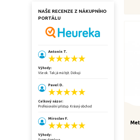
NAŠE RECENZE Z NÁKUPNÍHO
PORTÁLU
Antonín T.
Výhody:
Vše ok. Tak já má být. Děkuji
Pavel D.
Celkový názor:
Profesionální přístup. Krásný obchod
Miroslav F.
Met
Výhody:
Super domluva