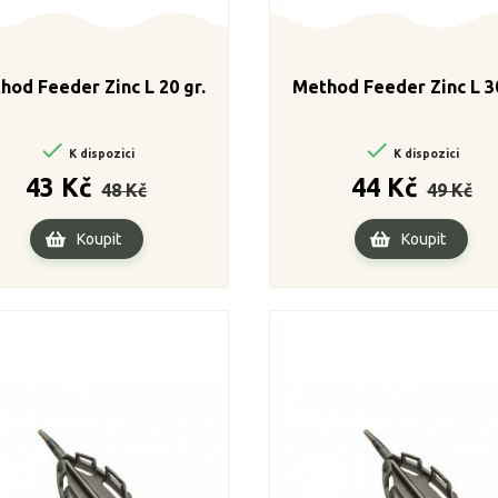
hod Feeder Zinc L 20 gr.
Method Feeder Zinc L 30


K dispozici
K dispozici
Běžná
Cena
Běžná
Cen
43 Kč
44 Kč
48 Kč
49 Kč
cena
cena
Koupit
Koupit