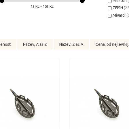
Preston
15 Kč - 165 Kč
ZFISH
(2
Mivardi
(
benost
Název, A až Z
Název, Z až A
Cena, od nejlevněj