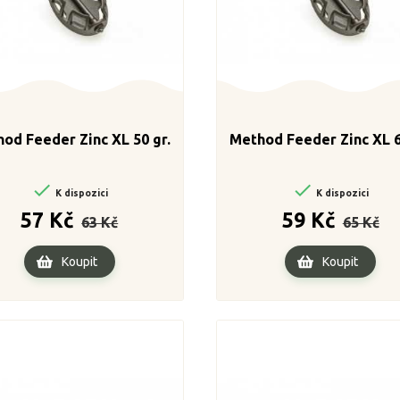
od Feeder Zinc XL 50 gr.
Method Feeder Zinc XL 6


K dispozici
K dispozici
Běžná
Cena
Běžná
Cen
57 Kč
59 Kč
63 Kč
65 Kč
cena
cena
Koupit
Koupit