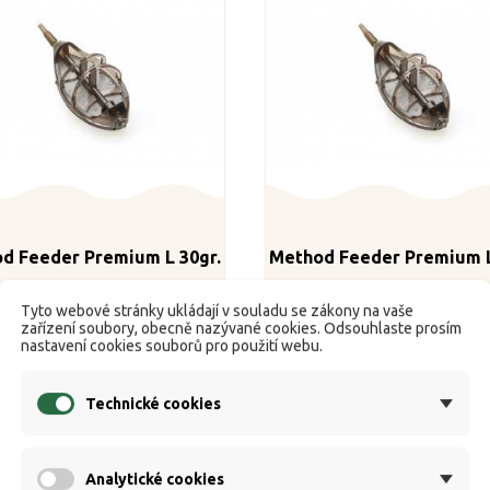
d Feeder Premium L 30gr.
Method Feeder Premium L
Tyto webové stránky ukládají v souladu se zákony na vaše


K dispozici
K dispozici
zařízení soubory, obecně nazývané cookies. Odsouhlaste prosím
nastavení cookies souborů pro použití webu.
Běžná
Cena
Běžná
Cen
33 Kč
35 Kč
37 Kč
39 Kč
cena
cena
Technické cookies
Koupit
Koupit
Analytické cookies