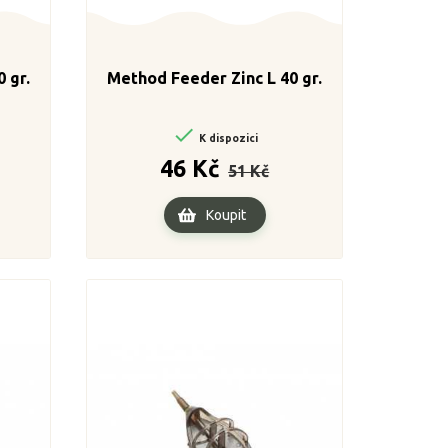
 gr.
Method Feeder Zinc L 40 gr.

K dispozici
a
Běžná
Cena
46 Kč
51 Kč
cena
Koupit