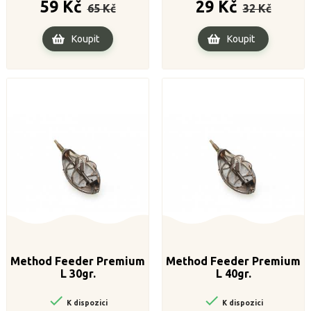
Běžná
Cena
Běžná
Cena
59 Kč
29 Kč
65 Kč
32 Kč
cena
cena
Koupit
Koupit
Method Feeder Premium
Method Feeder Premium
L 30gr.
L 40gr.


K dispozici
K dispozici