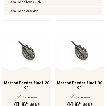
Cena, od nejlevnějších
Cena, od nejdražších
Method Feeder Zinc L 20
Method Feeder Zinc L 30
gr.
gr.


K dispozici
K dispozici
Běžná
Cena
Běžná
Cena
43 Kč
44 Kč
48 Kč
49 Kč
cena
cena