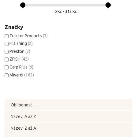
0 Kč - 315 Kč
Značky
Trakker Products
(3)
Filfishing
(2)
Preston
(7)
ZFISH
(42)
Carp'R'Us
(6)
Mivardi
(162)
Oblíbenost
Název, A až Z
Název, Z až A