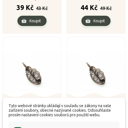
Běžná
Cena
Běžná
Cena
39 Kč
44 Kč
43 Kč
49 Kč
cena
cena
Koupit
Koupit
Tyto webové stránky ukládají v souladu se zákony na vaše
zařízení soubory, obecně nazývané cookies. Odsouhlaste
Method Feeder Premium
Method Feeder Premium
prosím nastavení cookies souborů pro použití webu.
XL 50gr.
XL 60gr.