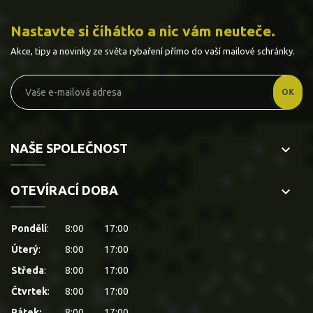
Nastavte si číhátko a nic vám neuteče.
Akce, tipy a novinky ze světa rybaření přímo do vaší mailové schránky.
NAŠE SPOLEČNOST
keyboard_arrow_down
OTEVÍRACÍ DOBA
keyboard_arrow_down
Pondělí
:
8:00
17:00
Úterý
:
8:00
17:00
Středa
:
8:00
17:00
Čtvrtek
:
8:00
17:00
Pátek:
8:00
17:00