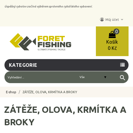
Úspěšný rybolov začíná výběrem správného rybářského vybavení.
keyboard_arrow_down
Můj účet
0
Košík
0 Kč
KATEGORIE
search
E-shop
ZÁTĚŽE, OLOVA, KRMÍTKA A BROKY
ZÁTĚŽE, OLOVA, KRMÍTKA A
BROKY