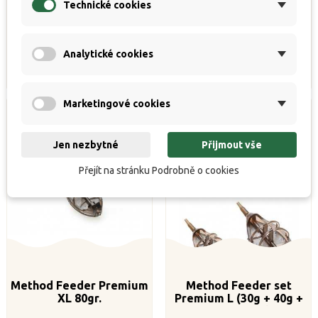


K dispozici
K dispozici
Technické cookies
Běžná
Cena
Běžná
Cena
47 Kč
53 Kč
52 Kč
59 Kč
cena
cena
Analytické cookies
Koupit
Koupit
Marketingové cookies
Jen nezbytné
Přijmout vše
Přejít na stránku Podrobně o cookies
Method Feeder Premium
Method Feeder set
XL 80gr.
Premium L (30g + 40g +
50g + formička)