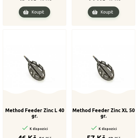
Koupit
Koupit
Method Feeder Zinc L 40
Method Feeder Zinc XL 50
gr.
gr.


K dispozici
K dispozici
Běžná
Cena
Běžná
Cena