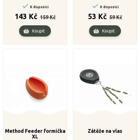


K dispozici
K dispozici
Běžná
Cena
Běžná
Cena
143 Kč
53 Kč
159 Kč
59 Kč
cena
cena
Koupit
Koupit
Method Feeder formička
Zátěže na vlas
XL