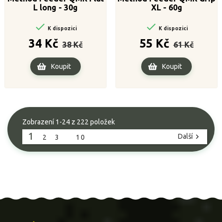
L long - 30g
XL - 60g


K dispozici
K dispozici
Běžná
Cena
Běžná
Cena
34 Kč
55 Kč
38 Kč
61 Kč
cena
cena
Koupit
Koupit
Zobrazení 1-24 z 222 položek
1
Další

2
3
…
10