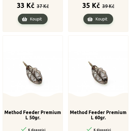
Běžná
Cena
Běžná
Cena
33 Kč
35 Kč
37 Kč
39 Kč
cena
cena
Koupit
Koupit
Method Feeder Premium
Method Feeder Premium
L 50gr.
L 60gr.


K dispozici
K dispozici