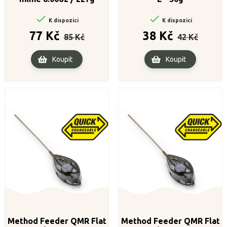


K dispozici
K dispozici
Běžná
Cena
Běžná
Cena
77 Kč
38 Kč
85 Kč
42 Kč
cena
cena
Koupit
Koupit
Method Feeder QMR Flat
Method Feeder QMR Flat