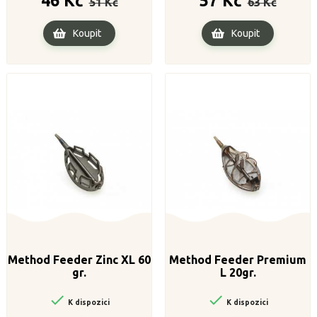
46 Kč
57 Kč
51 Kč
63 Kč
cena
cena
Koupit
Koupit
Method Feeder Zinc XL 60
Method Feeder Premium
gr.
L 20gr.


K dispozici
K dispozici