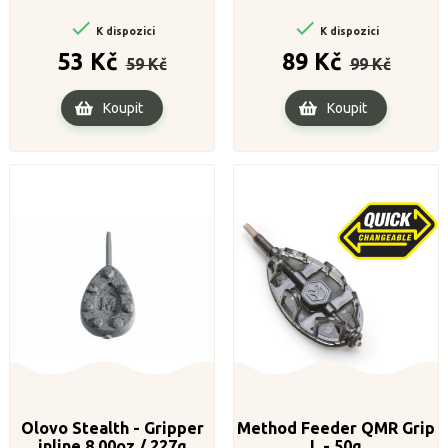


K dispozici
K dispozici
Běžná
Cena
Běžná
Cena
53 Kč
89 Kč
59 Kč
99 Kč
cena
cena
Koupit
Koupit
Olovo Stealth - Gripper
Method Feeder QMR Grip
inline 8.00oz / 227g
L - 50g