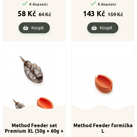


K dispozici
K dispozici
Běžná
Cena
Běžná
Cena
58 Kč
143 Kč
64 Kč
159 Kč
cena
cena
Koupit
Koupit
Method Feeder set
Method Feeder formička
Premium XL (50g + 60g +
L
formička)