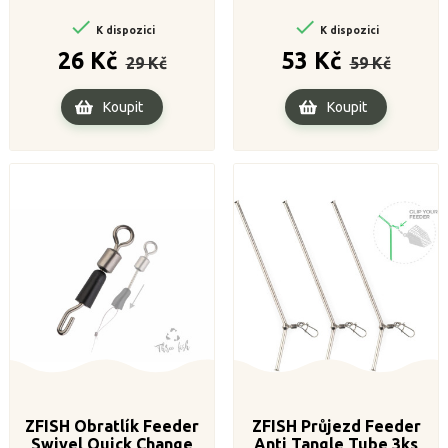


K dispozici
K dispozici
Běžná
Cena
Běžná
Cena
26 Kč
53 Kč
29 Kč
59 Kč
cena
cena
Koupit
Koupit
ZFISH Obratlík Feeder
ZFISH Průjezd Feeder
Swivel Quick Change
Anti Tangle Tube 3ks