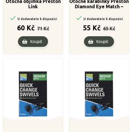
Otočná objímka Preston
Otočné karabinky Preston
Link
Diamond Eye Match –
velikost 10


U dodavatele k dispozici
U dodavatele k dispozici
Běžná
Cena
Běžná
Cena
60 Kč
55 Kč
71 Kč
65 Kč
cena
cena
Koupit
Koupit