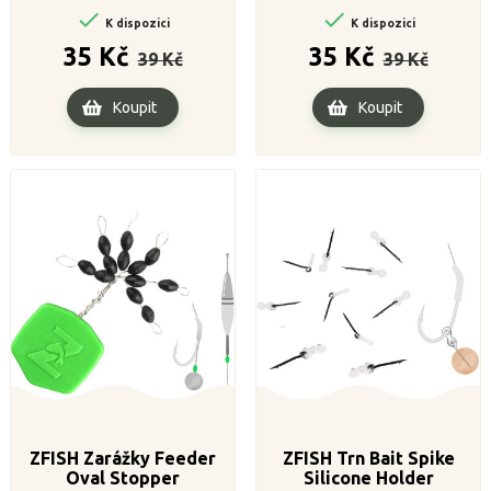


K dispozici
K dispozici
Běžná
Cena
Běžná
Cena
35 Kč
35 Kč
39 Kč
39 Kč
cena
cena
Koupit
Koupit
ZFISH Zarážky Feeder
ZFISH Trn Bait Spike
Oval Stopper
Silicone Holder