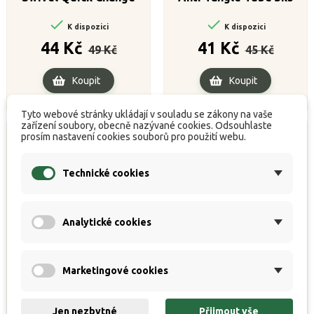


K dispozici
K dispozici
Běžná
Cena
Běžná
Cena
44 Kč
41 Kč
49 Kč
45 Kč
cena
cena
Koupit
Koupit
Tyto webové stránky ukládají v souladu se zákony na vaše
zařízení soubory, obecně nazývané cookies. Odsouhlaste
prosím nastavení cookies souborů pro použití webu.
Technické cookies
Analytické cookies
Marketingové cookies
ZFISH Konektor Sviwel
ZFISH Box na návazce
Jen nezbytné
Přijmout vše