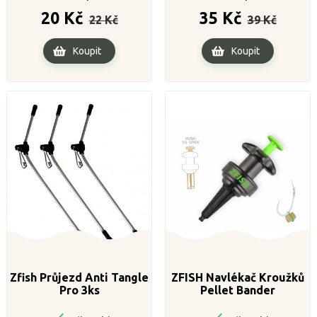
Běžná
Cena
Běžná
Cena
20 Kč
35 Kč
22 Kč
39 Kč
cena
cena
Koupit
Koupit
Zfish Průjezd Anti Tangle
ZFISH Navlékač Kroužků
Pro 3ks
Pellet Bander