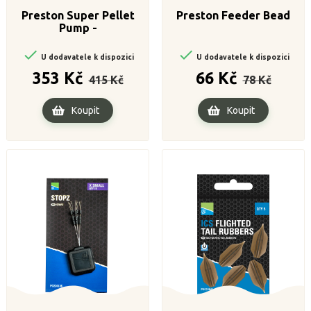
Preston Super Pellet
Preston Feeder Bead
Pump -


U dodavatele k dispozici
U dodavatele k dispozici
Běžná
Cena
Běžná
Cena
353 Kč
66 Kč
415 Kč
78 Kč
cena
cena
Koupit
Koupit