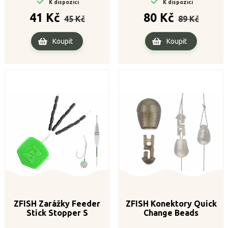


K dispozici
K dispozici
Běžná
Cena
Běžná
Cena
41 Kč
80 Kč
45 Kč
89 Kč
cena
cena
Koupit
Koupit
ZFISH Zarážky Feeder
ZFISH Konektory Quick
Stick Stopper S
Change Beads