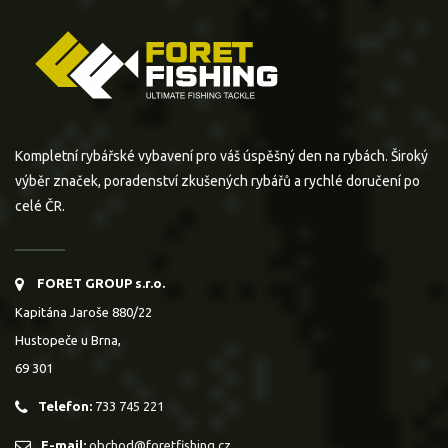
Kompletní rybářské vybavení pro váš úspěšný den na rybách. Široký
výběr značek, poradenství zkušených rybářů a rychlé doručení po
celé ČR.
FORET GROUP s.r.o.
Kapitána Jaroše 880/22
Hustopeče u Brna,
69 301
Telefon:
733 745 221
E-mail:
obchod@foretfishing.cz