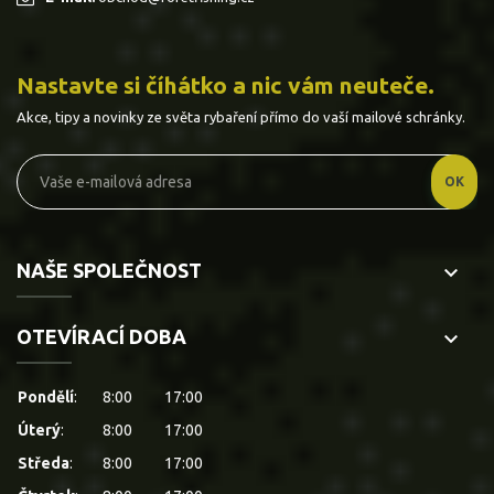
Nastavte si číhátko a nic vám neuteče.
Akce, tipy a novinky ze světa rybaření přímo do vaší mailové schránky.
NAŠE SPOLEČNOST
keyboard_arrow_down
OTEVÍRACÍ DOBA
keyboard_arrow_down
Pondělí
:
8:00
17:00
Úterý
:
8:00
17:00
Středa
:
8:00
17:00