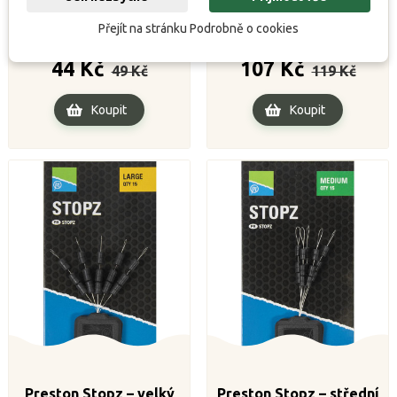
Stop Beads 2in1
Method Rig Case 150
Přejít na stránku Podrobně o cookies


K dispozici
K dispozici
Běžná
Cena
Běžná
Cena
44 Kč
107 Kč
49 Kč
119 Kč
cena
cena
Koupit
Koupit
Preston Stopz – velký
Preston Stopz – střední