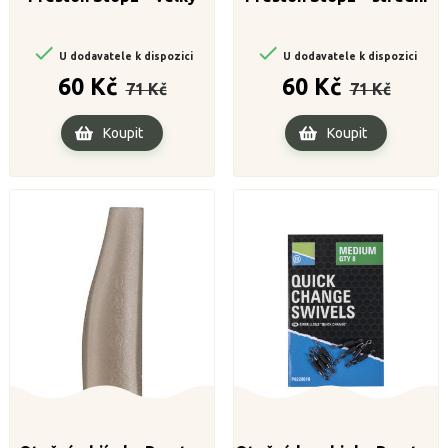


U dodavatele k dispozici
U dodavatele k dispozici
Běžná
Cena
Běžná
Cena
60 Kč
60 Kč
71 Kč
71 Kč
cena
cena
Koupit
Koupit