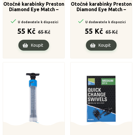
Otočné karabinky Preston
Otočné karabinky Preston
Diamond Eye Match –
Diamond Eye Match –
velikost 12
velikost 14


U dodavatele k dispozici
U dodavatele k dispozici
Běžná
Cena
Běžná
Cena
55 Kč
55 Kč
65 Kč
65 Kč
cena
cena
Koupit
Koupit