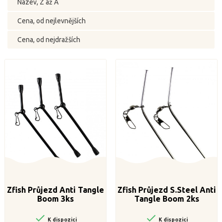
Název, Z až A
Cena, od nejlevnějších
Cena, od nejdražších
Zfish Průjezd Anti Tangle
Zfish Průjezd S.Steel Anti
Boom 3ks
Tangle Boom 2ks


K dispozici
K dispozici