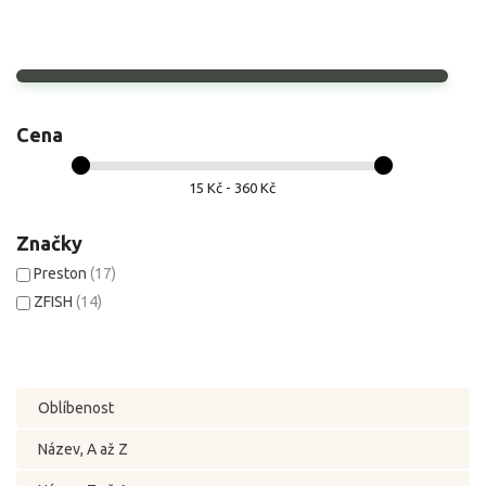
Cena
15 Kč - 360 Kč
Značky
Preston
(17)
ZFISH
(14)
Oblíbenost
Název, A až Z