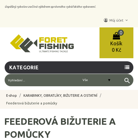
Úspěšný rybolov začíná výběrem správného rybářského vybavení.
keyboard_arrow_down
Můj účet
0
Košík
0 Kč
KATEGORIE
search
E-shop
KARABINKY, OBRATLÍKY, BIŽUTERIE A OSTATNÍ
Feederová bižuterie a pomůcky
FEEDEROVÁ BIŽUTERIE A
POMŮCKY