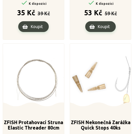


K dispozici
K dispozici
Běžná
Cena
Běžná
Cena
35 Kč
53 Kč
39 Kč
59 Kč
cena
cena
Koupit
Koupit
ZFISH Protahovací Struna
ZFISH Nekonečná Zarážka
Elastic Threader 80cm
Quick Stops 40ks