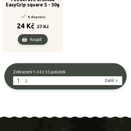
EasyGrip square S - 30g

K dispozici
Běžná
Cena
24 Kč
27 Kč
cena
Koupit
Zobrazení 1-24 z 35 položek
1
Další

2