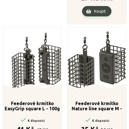
Koupit
Feederové krmítko
Feederové krmítko
EasyGrip square L - 100g
Nature line square M -
80g


K dispozici
K dispozici
Běžná
Cena
Běžná
Cena