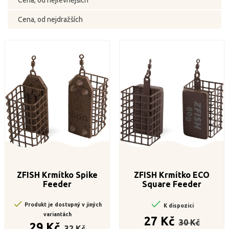
Cena, od nejlevnějších
Cena, od nejdražších
ZFISH Krmítko Spike
ZFISH Krmítko ECO
Feeder
Square Feeder


Produkt je dostupný v jiných
K dispozici
variantách
Běžná
Cena
27 Kč
30 Kč
Běžná
Cena
cena
29 Kč
32 Kč