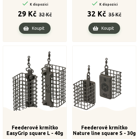


K dispozici
K dispozici
Běžná
Cena
Běžná
Cena
29 Kč
32 Kč
32 Kč
35 Kč
cena
cena
Koupit
Koupit
Feederové krmítko
Feederové krmítko
EasyGrip square L - 40g
Nature line square S - 30g