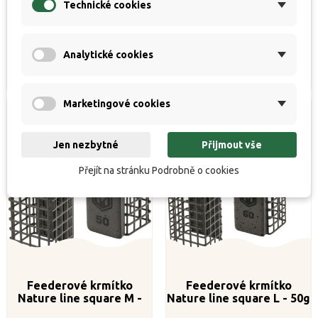


K dispozici
K dispozici
Technické cookies
Běžná
Cena
Běžná
Cena
34 Kč
25 Kč
38 Kč
28 Kč
cena
cena
Analytické cookies
Koupit
Koupit
Marketingové cookies
Jen nezbytné
Přijmout vše
Přejít na stránku Podrobně o cookies
Feederové krmítko
Feederové krmítko
Nature line square M -
Nature line square L - 50g
40g