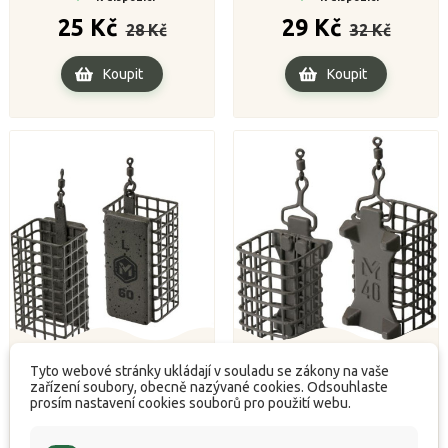
Běžná
Cena
Běžná
Cena
25 Kč
29 Kč
28 Kč
32 Kč
cena
cena
Koupit
Koupit
Tyto webové stránky ukládají v souladu se zákony na vaše
zařízení soubory, obecně nazývané cookies. Odsouhlaste
Feederové krmítko
Feederové krmítko
prosím nastavení cookies souborů pro použití webu.
Nature line square L - 80g
EasyGrip square M - 30g