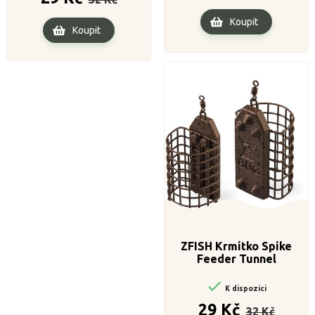
cena
Koupit
Koupit
ZFISH Krmítko Spike
Feeder Tunnel

K dispozici
Běžná
Cena
29 Kč
32 Kč
cena