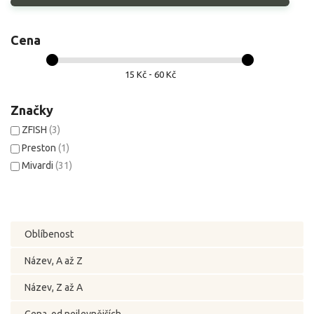
Cena
15 Kč - 60 Kč
Značky
ZFISH
(3)
Preston
(1)
Mivardi
(31)
Oblíbenost
Název, A až Z
Název, Z až A