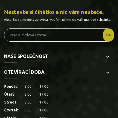
Nastavte si číhátko a nic vám neuteče.
Akce, tipy a novinky ze světa rybaření přímo do vaší mailové schránky.
NAŠE SPOLEČNOST
keyboard_arrow_down
OTEVÍRACÍ DOBA
keyboard_arrow_down
Pondělí
:
8:00
17:00
Úterý
:
8:00
17:00
Středa
:
8:00
17:00
Čtvrtek
:
8:00
17:00
Pátek:
8:00
17:00