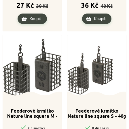
Běžná
Cena
Běžná
Cena
27 Kč
36 Kč
30 Kč
40 Kč
cena
cena
Koupit
Koupit
Feederové krmítko
Feederové krmítko
Nature line square M -
Nature line square S - 40g
20g


K dispozici
K dispozici