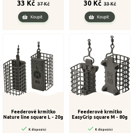
Běžná
Cena
Běžná
Cena
33 Kč
30 Kč
37 Kč
33 Kč
cena
cena
Koupit
Koupit
Feederové krmítko
Feederové krmítko
Nature line square L - 20g
EasyGrip square M - 80g


K dispozici
K dispozici