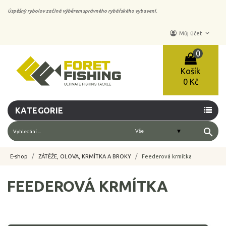
Úspěšný rybolov začíná výběrem správného rybářského vybavení.
keyboard_arrow_down
Můj účet
0
Košík
0 Kč
KATEGORIE
search
E-shop
ZÁTĚŽE, OLOVA, KRMÍTKA A BROKY
Feederová krmítka
FEEDEROVÁ KRMÍTKA