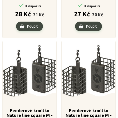


K dispozici
K dispozici
Běžná
Cena
Běžná
Cena
28 Kč
27 Kč
31 Kč
30 Kč
cena
cena
Koupit
Koupit
Feederové krmítko
Feederové krmítko
Nature line square M -
Nature line square M -