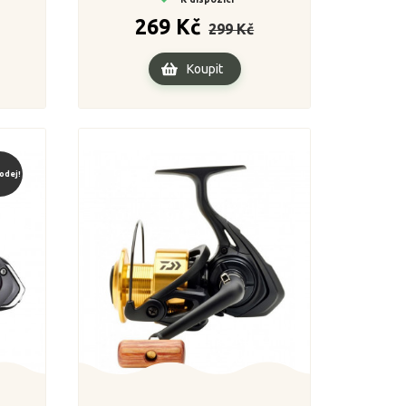
ena
Běžná
Cena
269 Kč
299 Kč
cena
Koupit
odej!