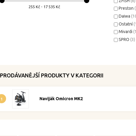
ZFISH
(6)
255 Kč - 17 535 Kč
Preston
Daiwa
(1
Ostatní
(
Mivardi
(
SPRO
(3)
PRODÁVANĚJŠÍ PRODUKTY V KATEGORII
Naviják Omicron MK2
1