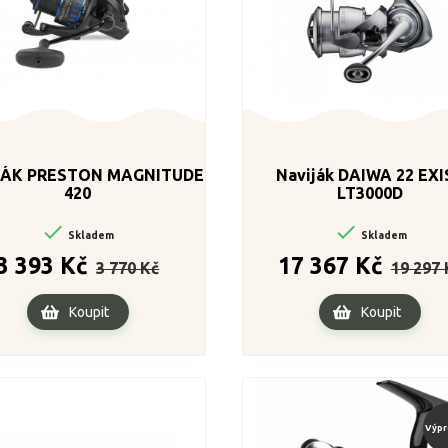
JÁK PRESTON MAGNITUDE
Naviják DAIWA 22 EXI
420
LT3000D


Skladem
Skladem
Běžná
Cena
Běžná
3 393 Kč
17 367 Kč
3 770 Kč
19 297 
cena
cena
Koupit
Koupit
Výpr