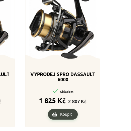
AULT
VÝPRODEJ SPRO DASSAULT
6000

Skladem
Cena
Běžná
Cena
1 825 Kč
č
2 807 Kč
cena
Koupit