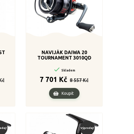
ST
NAVIJÁK DAIWA 20
TOURNAMENT 3010QD

Skladem
Cena
Běžná
Cena
7 701 Kč
Kč
8 557 Kč
cena
Koupit
odej!
Výprodej!