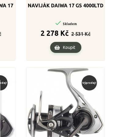
WA 17
NAVIJÁK DAIWA 17 GS 4000LTD

Skladem
Cena
Běžná
Cena
2 278 Kč
č
2 531 Kč
cena
Koupit
odej!
Výprodej!