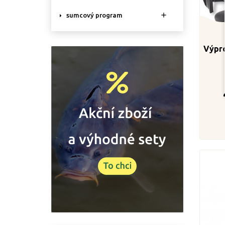

sumcový program
Výpr