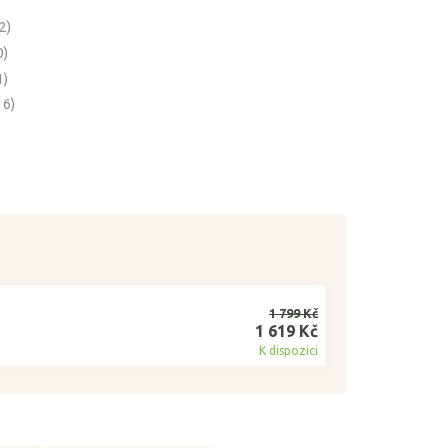
(2)
0)
1)
16)
1 799 Kč
1 619 Kč
K dispozici