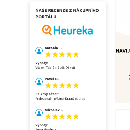
NAŠE RECENZE Z NÁKUPNÍHO
PORTÁLU
Antonín T.
NAVI
Výhody:
Vše ok. Tak já má být. Děkuji
Pavel D.
Celkový názor:
Profesionální přístup. Krásný obchod
Miroslav F.
Výhody:
Super domluva