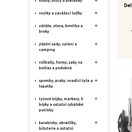

silony, šňůry a pletenky
De

vozíky a zavážecí loďky

zátěže, olova, krmítka a
broky

jídelní sady, vaření a
camping

rollbally, formy, saky na
boilies a podobné

spomby, praky, vnadící tyče a
lopatky

tyčové bójky, markery, h
bójky a ostatní rybářské
potřeby

karabinky, obratlíky,
bižuterie a ostatní