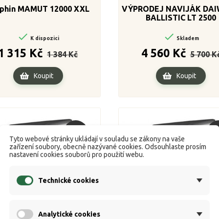
lphin MAMUT 12000 XXL
VÝPRODEJ NAVIJÁK DAI
BALLISTIC LT 2500


K dispozici
Skladem
Běžná
Cena
Běžná
1 315 Kč
4 560 Kč
1 384 Kč
5 700 K
cena
cena
Koupit
Koupit
Výprodej!
Výpr
Tyto webové stránky ukládají v souladu se zákony na vaše
zařízení soubory, obecně nazývané cookies. Odsouhlaste prosím
nastavení cookies souborů pro použití webu.
Technické cookies
Analytické cookies