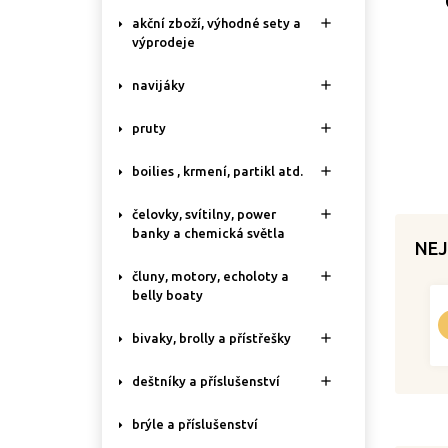

akční zboží, výhodné sety a
výprodeje

navijáky

pruty

boilies , krmení, partikl atd.

čelovky, svítilny, power
banky a chemická světla
NEJ

čluny, motory, echoloty a
belly boaty

bivaky, brolly a přístřešky

deštníky a příslušenství
brýle a příslušenství