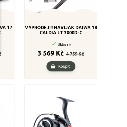
WA 17
VÝPRODEJ!!! NAVIJÁK DAIWA 18
C
CALDIA LT 3000D-C

Skladem
Cena
Běžná
Cena
3 569 Kč
č
4 759 Kč
cena
Koupit