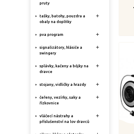
pruty

tašky, batohy, pouzdra a
obaly na doplňky

pva program

signalizátory, hlásiče a
swingery

splávky, kačeny a bójky na
dravce

stojany, vidličky a hrazdy

čeřeny, vezírky, saky a
řízkovnice

vláčecí nástrahy a
příslušenství na lov dravců