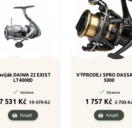
aviják DAIWA 22 EXIST
VÝPRODEJ SPRO DASS
LT4000D
5000


Skladem
Skladem
Běžná
Cena
Běžná
7 531 Kč
1 757 Kč
19 479 Kč
2 703 K
cena
cena
Koupit
Koupit