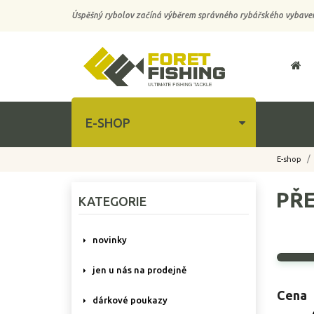
Úspěšný rybolov začíná výběrem správného rybářského vybaven
E-SHOP
E-shop
PŘE
KATEGORIE
novinky
jen u nás na prodejně
Cena
dárkové poukazy