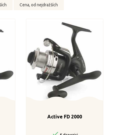
ších
Cena, od nejdražších
Active FD 2000

K dispozici