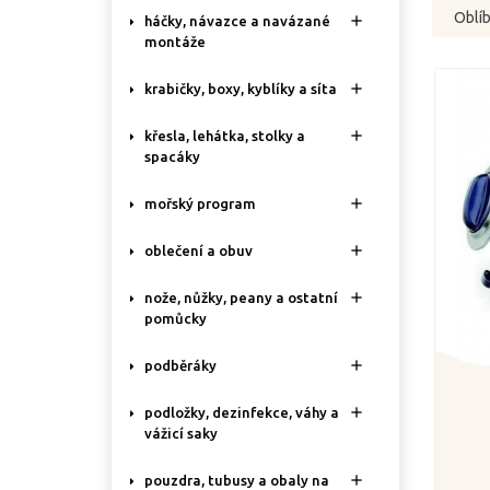
Oblí

háčky, návazce a navázané
montáže

krabičky, boxy, kyblíky a síta

křesla, lehátka, stolky a
spacáky

mořský program

oblečení a obuv

nože, nůžky, peany a ostatní
pomůcky

podběráky

podložky, dezinfekce, váhy a
vážicí saky

pouzdra, tubusy a obaly na