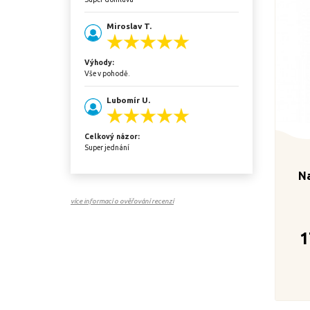
Miroslav T.
Výhody:
Vše v pohodě.
Lubomír U.
Celkový názor:
Super jednání
N
více informací o ověřování recenzí
1