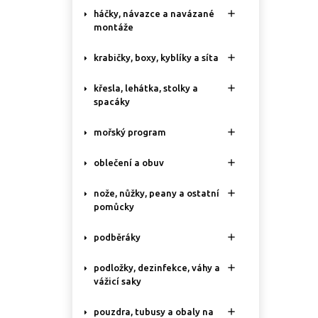

háčky, návazce a navázané
montáže

krabičky, boxy, kyblíky a síta

křesla, lehátka, stolky a
spacáky

mořský program

oblečení a obuv

nože, nůžky, peany a ostatní
pomůcky

podběráky

podložky, dezinfekce, váhy a
vážicí saky

pouzdra, tubusy a obaly na