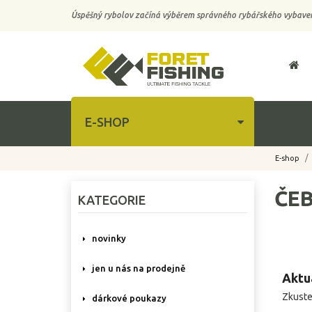
Úspěšný rybolov začíná výběrem správného rybářského vybaven
E-SHOP
E-shop
ČEB
KATEGORIE
novinky
jen u nás na prodejně
Aktu
Zkuste
dárkové poukazy