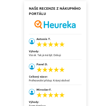
NAŠE RECENZE Z NÁKUPNÍHO
PORTÁLU
Antonín T.
Výhody:
Vše ok. Tak já má být. Děkuji
Pavel D.
Celkový názor:
Profesionální přístup. Krásný obchod
Miroslav F.
Výhody:
Super domluva