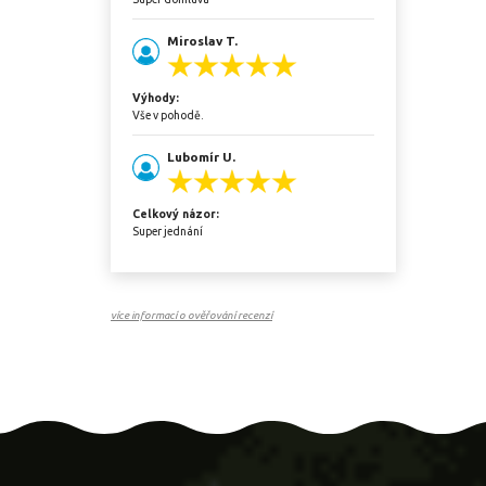
Miroslav T.
Výhody:
Vše v pohodě.
Lubomír U.
Celkový názor:
Super jednání
více informací o ověřování recenzí