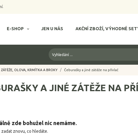
í.
E-SHOP
JEN U NÁS
AKČNÍ ZBOŽÍ, VÝHODNÉ SET
ZÁTĚŽE, OLOVA, KRMÍTKA A BROKY
Čeburašky a jiné zátěže na přívlač
URAŠKY A JINÉ ZÁTĚŽE NA PŘ
álně zde bohužel nic nemáme.
 zadat znovu, co hledáte.