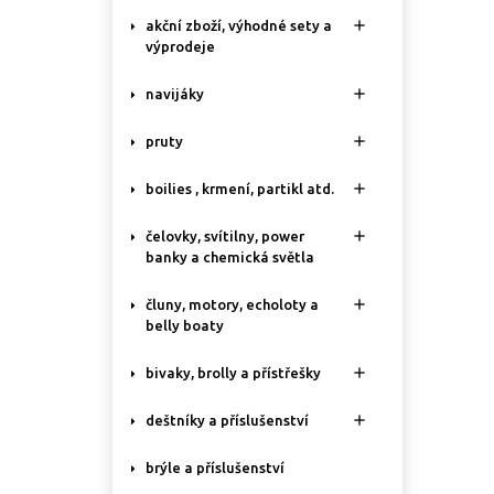

akční zboží, výhodné sety a
výprodeje

navijáky

pruty

boilies , krmení, partikl atd.

čelovky, svítilny, power
banky a chemická světla

čluny, motory, echoloty a
belly boaty

bivaky, brolly a přístřešky

deštníky a příslušenství
brýle a příslušenství