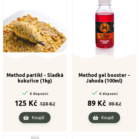
Method partikl - Sladká
Method gel booster -
kukuřice (1kg)
Jahoda (100ml)


K dispozici
K dispozici
Běžná
Cena
Běžná
Cena
125 Kč
89 Kč
139 Kč
99 Kč
cena
cena
Koupit
Koupit