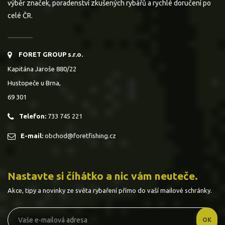
výběr značek, poradenství zkušených rybářů a rychlé doručení po
celé ČR.
FORET GROUP s.r.o.
Kapitána Jaroše 880/22
Hustopeče u Brna,
69 301
Telefon:
733 745 221
E-mail:
obchod@foretfishing.cz
Nastavte si číhátko a nic vám neuteče.
Akce, tipy a novinky ze světa rybaření přímo do vaší mailové schránky.