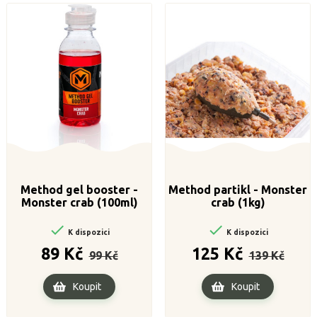
Method gel booster -
Method partikl - Monster
Monster crab (100ml)
crab (1kg)


K dispozici
K dispozici
Běžná
Cena
Běžná
Cena
89 Kč
125 Kč
99 Kč
139 Kč
cena
cena
Koupit
Koupit