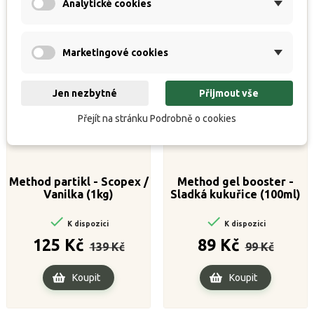
Analytické cookies
Marketingové cookies
Jen nezbytné
Přijmout vše
Přejít na stránku Podrobně o cookies
Method partikl - Scopex /
Method gel booster -
Vanilka (1kg)
Sladká kukuřice (100ml)


K dispozici
K dispozici
Běžná
Cena
Běžná
Cena
125 Kč
89 Kč
139 Kč
99 Kč
cena
cena
Koupit
Koupit