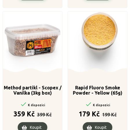
Method partikl - Scopex /
Rapid Fluoro Smoke
Vanilka (3kg box)
Powder - Yellow (65g)


K dispozici
K dispozici
Běžná
Cena
Běžná
Cena
359 Kč
179 Kč
399 Kč
199 Kč
cena
cena
Koupit
Koupit