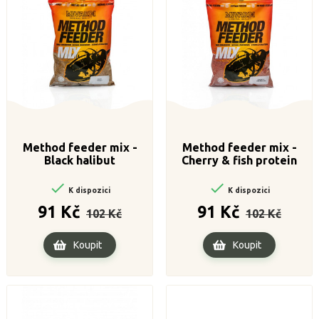
Method feeder mix -
Method feeder mix -
Black halibut
Cherry & fish protein


K dispozici
K dispozici
Běžná
Cena
Běžná
Cena
91 Kč
91 Kč
102 Kč
102 Kč
cena
cena
Koupit
Koupit