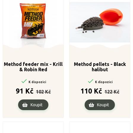
Method feeder mix - Krill
Method pellets - Black
& Robin Red
halibut


K dispozici
K dispozici
Běžná
Cena
Běžná
Cena
91 Kč
110 Kč
102 Kč
122 Kč
cena
cena
Koupit
Koupit