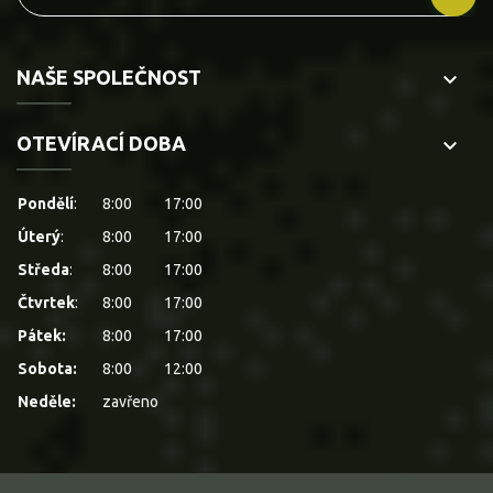
NAŠE SPOLEČNOST
keyboard_arrow_down
OTEVÍRACÍ DOBA
keyboard_arrow_down
Pondělí
:
8:00
17:00
Úterý
:
8:00
17:00
Středa
:
8:00
17:00
Čtvrtek
:
8:00
17:00
Pátek:
8:00
17:00
Sobota:
8:00
12:00
Neděle:
zavřeno