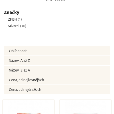
Značky
ZFISH
(1)
Mivardi
(30)
Oblíbenost
Název, A až Z
Název, Z až A
Cena, od nejlevnějších
Cena, od nejdražších