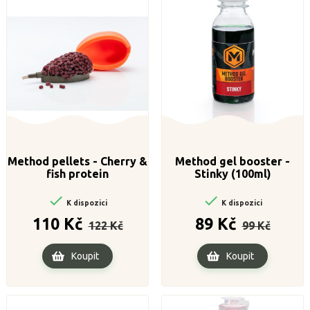
Method pellets - Cherry &
Method gel booster -
fish protein
Stinky (100ml)


K dispozici
K dispozici
Běžná
Cena
Běžná
Cena
110 Kč
89 Kč
122 Kč
99 Kč
cena
cena
Koupit
Koupit