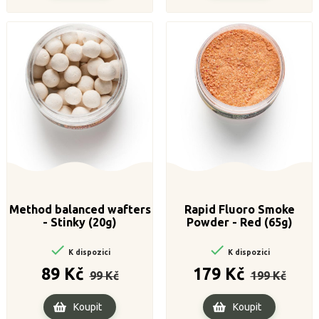
Method balanced wafters
Rapid Fluoro Smoke
- Stinky (20g)
Powder - Red (65g)


K dispozici
K dispozici
Běžná
Cena
Běžná
Cena
89 Kč
179 Kč
99 Kč
199 Kč
cena
cena
Koupit
Koupit