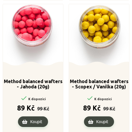
Method balanced wafters
Method balanced wafters
- Jahoda (20g)
- Scopex / Vanilka (20g)


K dispozici
K dispozici
Běžná
Cena
Běžná
Cena
89 Kč
89 Kč
99 Kč
99 Kč
cena
cena
Koupit
Koupit