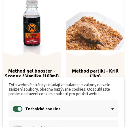
Method gel booster -
Method partikl - Krill
Scopex / Vanilka (100ml)
(1kg)
Tyto webové stránky ukládají v souladu se zákony na vaše


K dispozici
K dispozici
zařízení soubory, obecně nazývané cookies. Odsouhlaste
prosím nastavení cookies souborů pro použití webu.
Běžná
Cena
Běžná
Cena
89 Kč
125 Kč
99 Kč
139 Kč
cena
cena
Technické cookies
Koupit
Koupit