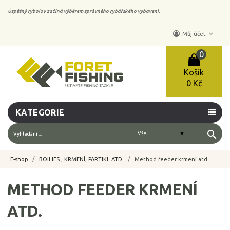
Úspěšný rybolov začíná výběrem správného rybářského vybavení.
keyboard_arrow_down
Můj účet
0
Košík
0 Kč
KATEGORIE
search
E-shop
BOILIES , KRMENÍ, PARTIKL ATD.
Method feeder krmení atd.
METHOD FEEDER KRMENÍ
ATD.