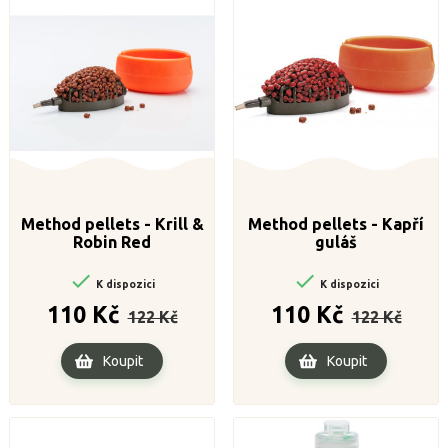
Method pellets - Krill &
Method pellets - Kapří
Robin Red
guláš


K dispozici
K dispozici
Běžná
Cena
Běžná
Cena
110 Kč
110 Kč
122 Kč
122 Kč
cena
cena
Koupit
Koupit