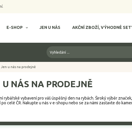
í.
E-SHOP
JEN U NÁS
AKČNÍ ZBOŽÍ, VÝHODNÉ SET
Jen u nás na prodejně
 U NÁS NA PRODEJNĚ
í rybářské vybavení pro váš úspěšný den na rybách. Široký výběr značek
 po celé ČR. Nakupte u nás v e-shopu nebo se za námi zastavte do kame