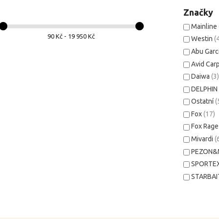
Značky
Mainline
90 Kč - 19 950 Kč
Westin
(
Abu Garc
Avid Car
Daiwa
(3
DELPHI
Ostatní
(
Fox
(17)
Fox Rag
Mivardi
(
PEZON&
SPORTE
STARBA