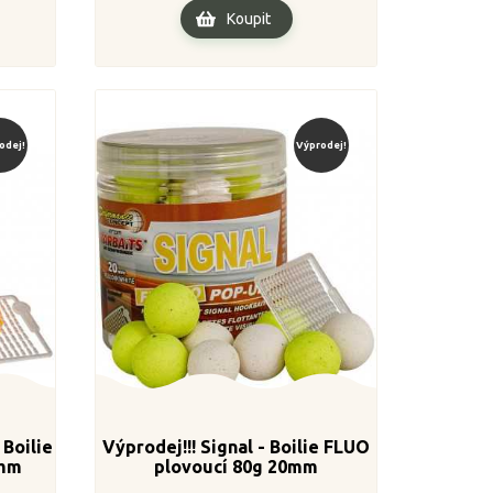
Koupit
odej!
Výprodej!
 Boilie
Výprodej!!! Signal - Boilie FLUO
0mm
plovoucí 80g 20mm