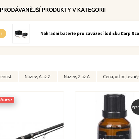
PRODÁVANĚJŠÍ PRODUKTY V KATEGORII
Náhradní baterie pro zavážecí lodičku Carp Sco
1
benost
Název, A až Z
Název, Z až A
Cena, od nejlevněj
ČUJEME
Výpr