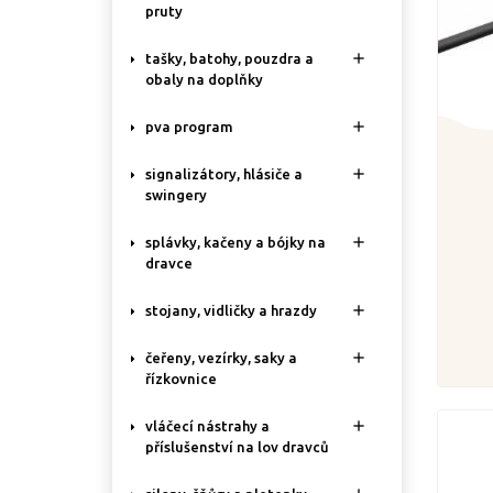
pruty

tašky, batohy, pouzdra a
obaly na doplňky

pva program

signalizátory, hlásiče a
swingery

splávky, kačeny a bójky na
dravce

stojany, vidličky a hrazdy

čeřeny, vezírky, saky a
řízkovnice

vláčecí nástrahy a
příslušenství na lov dravců