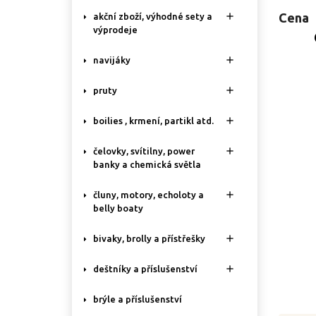
Cena

akční zboží, výhodné sety a
výprodeje

navijáky

pruty

boilies , krmení, partikl atd.

čelovky, svítilny, power
banky a chemická světla

čluny, motory, echoloty a
belly boaty

bivaky, brolly a přístřešky

deštníky a příslušenství
brýle a příslušenství