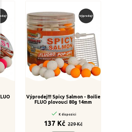
odej!
Výprodej!
 FLUO
Výprodej!!! Spicy Salmon - Boilie
FLUO plovoucí 80g 14mm

K dispozici
ena
Běžná
Cena
137 Kč
229 Kč
cena