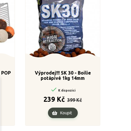
n POP
Výprodej!!! SK 30 - Boilie
potápivé 1kg 14mm

K dispozici
ena
Běžná
Cena
239 Kč
399 Kč
cena
Koupit