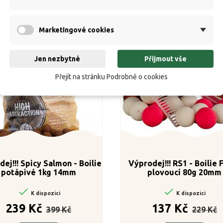
Výprodej!
Výpr
Marketingové cookies
Jen nezbytné
Přijmout vše
Přejít na stránku Podrobně o cookies
ej!!! Spicy Salmon - Boilie
Výprodej!!! RS1 - Boilie
potápivé 1kg 14mm
plovoucí 80g 20mm


K dispozici
K dispozici
Běžná
Cena
Běžná
C
239 Kč
137 Kč
399 Kč
229 Kč
cena
cena