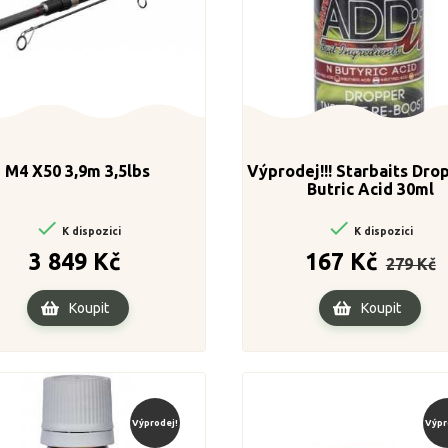
M4 X50 3,9m 3,5lbs
Výprodej!!! Starbaits Dro
Butric Acid 30ml


K dispozici
K dispozici
Cena
Běžná
C
3 849 Kč
167 Kč
279 Kč
cena
Koupit
Koupit
Výprodej!
Výpr