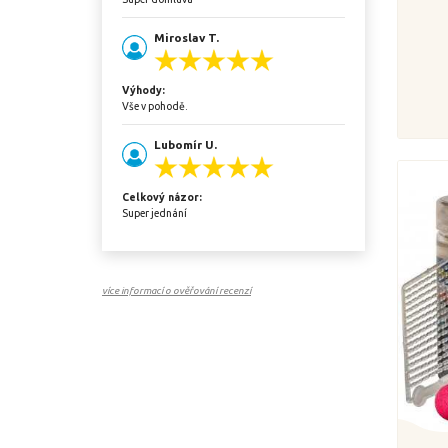
Miroslav T.
Výhody:
Vše v pohodě.
Lubomír U.
Celkový názor:
Super jednání
více informací o ověřování recenzí