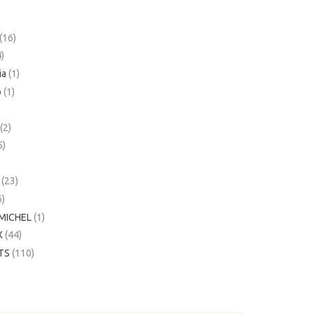
(16)
4)
ia
(1)
p
(1)
)
N
(2)
5)
e
(23)
6)
MICHEL
(1)
X
(44)
ITS
(110)