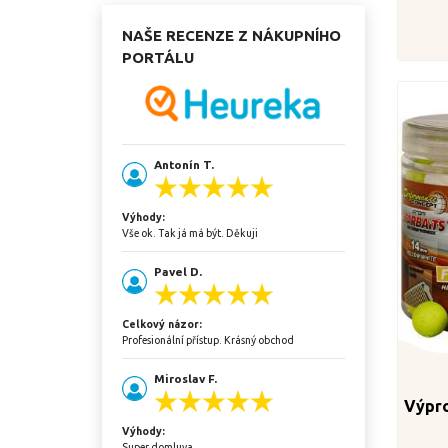
NAŠE RECENZE Z NÁKUPNÍHO
PORTÁLU
Antonín T.
Výhody:
Vše ok. Tak já má být. Děkuji
Pavel D.
Celkový názor:
Profesionální přístup. Krásný obchod
Miroslav F.
Výpro
Výhody:
Super domluva