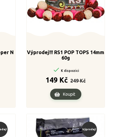
pper N
Výprodej!!! RS1 POP TOPS 14mm
60g

K dispozici
ena
Běžná
Cena
149 Kč
249 Kč
cena
Koupit
odej!
Výprodej!