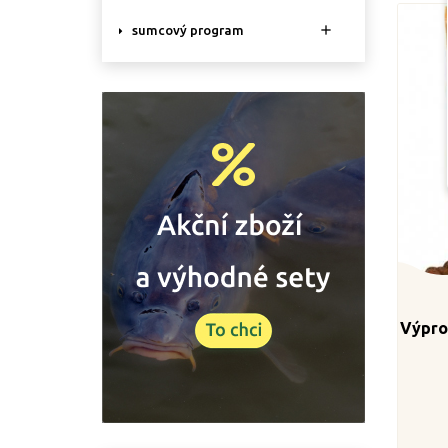

sumcový program
Výprod