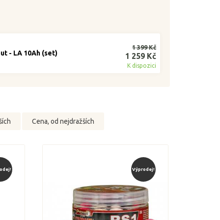
1 399 Kč
ut - LA 10Ah (set)
1 259 Kč
K dispozici
ších
Cena, od nejdražších
odej!
Výprodej!