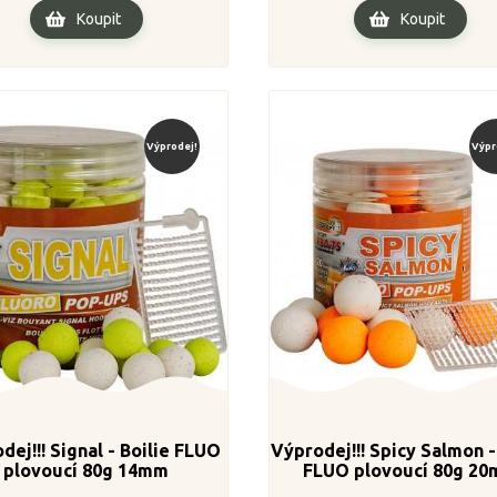
Koupit
Koupit
Výprodej!
Výpr
dej!!! Signal - Boilie FLUO
Výprodej!!! Spicy Salmon -
plovoucí 80g 14mm
FLUO plovoucí 80g 2