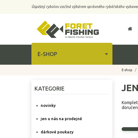
Úspěšný rybolov začíná výběrem správného rybářského vybaven
E-SHOP
E-shop
JEN
KATEGORIE
Kompletn
novinky
doručení
jen u nás na prodejně
dárkové poukazy