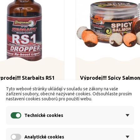
prodej!!! Starbaits RS1
Výprodej!!! Spicy Salmo
Dropper 30ml
TOPS 20mm 60g
Tyto webové stránky ukládají v souladu se zákony na vaše
zařízení soubory, obecně nazývané cookies. Odsouhlaste prosím


K dispozici
K dispozici
nastavení cookies souborů pro použití webu.
Běžná
Cena
Běžná
C
161 Kč
149 Kč
269 Kč
249 Kč
cena
cena
Technické cookies
Koupit
Koupit
Analytické cookies