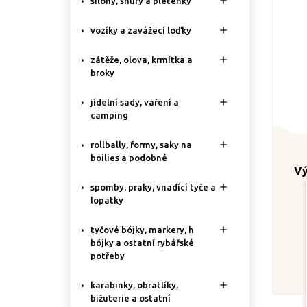

silony, šňůry a pletenky

vozíky a zavážecí loďky

zátěže, olova, krmítka a
broky

jídelní sady, vaření a
camping

rollbally, formy, saky na
boilies a podobné
Vý

spomby, praky, vnadící tyče a
lopatky

tyčové bójky, markery, h
bójky a ostatní rybářské
potřeby

karabinky, obratlíky,
bižuterie a ostatní