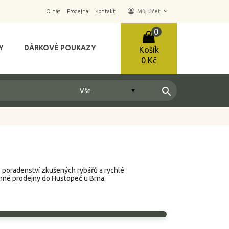
keyboard_arrow_down
O nás
Prodejna
Kontakt
Můj účet
0
Y
DÁRKOVÉ POUKAZY
Košík
0 Kč
search
, poradenství zkušených rybářů a rychlé
nné prodejny do Hustopeč u Brna.