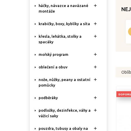

háčky, návazce a navázané
NEJ
montáže

krabičky, boxy, kyblíky a síta

křesla, lehátka, stolky a
spacáky

mořský program

oblečení a obuv
Oblí

nože, nůžky, peany a ostatní
pomůcky
DOPORU

podběráky

podložky, dezinfekce, váhy a
vážicí saky

pouzdra, tubusy a obaly na