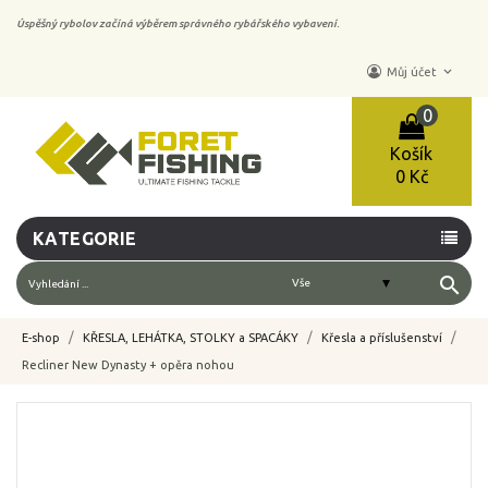
Úspěšný rybolov začíná výběrem správného rybářského vybavení.
keyboard_arrow_down
Můj účet
0
Košík
0 Kč
KATEGORIE
search
E-shop
KŘESLA, LEHÁTKA, STOLKY a SPACÁKY
Křesla a příslušenství
Recliner New Dynasty + opěra nohou
-10%