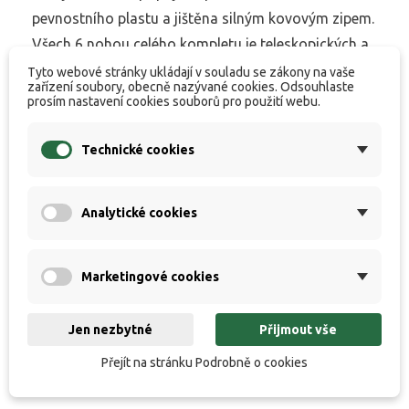
pevnostního plastu a jištěna silným kovovým zipem.
Všech 6 nohou celého kompletu je teleskopických a
doplněných širokými výkyvnými patkami proti
Tyto webové stránky ukládají v souladu se zákony na vaše
zařízení soubory, obecně nazývané cookies. Odsouhlaste
zaboření.
prosím nastavení cookies souborů pro použití webu.
Varianty použití Reclineru New Dynasty:
Technické cookies
Klasické křeslo
Analytické cookies
Křeslo s podnožníkem
Marketingové cookies
Jen nezbytné
Přijmout vše
Plnohodnotné lehátko
Přejít na stránku Podrobně o cookies