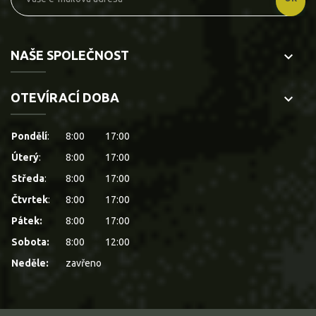
NAŠE SPOLEČNOST
keyboard_arrow_down
OTEVÍRACÍ DOBA
keyboard_arrow_down
Pondělí
:
8:00
17:00
Úterý
:
8:00
17:00
Středa
:
8:00
17:00
Čtvrtek
:
8:00
17:00
Pátek:
8:00
17:00
Sobota:
8:00
12:00
Neděle:
zavřeno