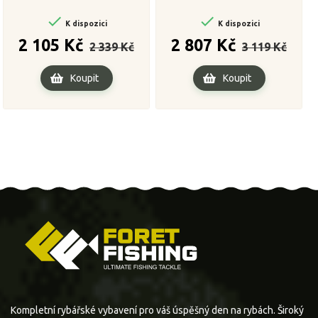


K dispozici
K dispozici
Běžná
Cena
Běžná
Cena
2 105 Kč
2 807 Kč
2 339 Kč
3 119 Kč
cena
cena
Koupit
Koupit
Kompletní rybářské vybavení pro váš úspěšný den na rybách. Široký