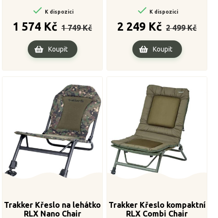


K dispozici
K dispozici
Běžná
Cena
Běžná
Cena
1 574 Kč
2 249 Kč
1 749 Kč
2 499 Kč
cena
cena
Koupit
Koupit
Trakker Křeslo na lehátko
Trakker Křeslo kompaktní
RLX Nano Chair
RLX Combi Chair