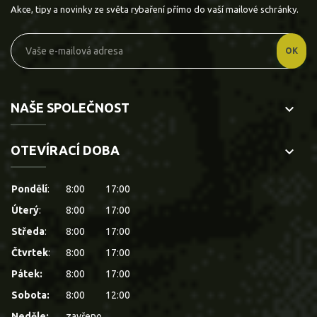
Akce, tipy a novinky ze světa rybaření přímo do vaší mailové schránky.
NAŠE SPOLEČNOST
keyboard_arrow_down
OTEVÍRACÍ DOBA
keyboard_arrow_down
Pondělí
:
8:00
17:00
Úterý
:
8:00
17:00
Středa
:
8:00
17:00
Čtvrtek
:
8:00
17:00
Pátek:
8:00
17:00
Sobota:
8:00
12:00
Neděle:
zavřeno