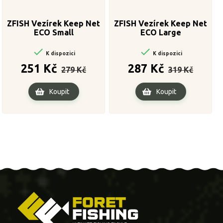
ZFISH Vezírek Keep Net
ZFISH Vezírek Keep Net
ECO Small
ECO Large


K dispozici
K dispozici
Běžná
Cena
Běžná
Cena
251 Kč
287 Kč
279 Kč
319 Kč
cena
cena
Koupit
Koupit