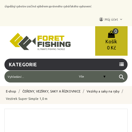
Úspěšný rybolov začíná výběrem správného rybářského vybavení.
keyboard_arrow_down
Můj účet
0
Košík
0 Kč
KATEGORIE
search
E-shop
ČEŘENY, VEZÍRKY, SAKY A ŘÍZKOVNICE
Vezírky a saky na ryby
Vezírek Super Simple 1,0 m
-10%