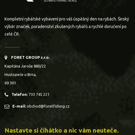
Kompletní rybářské vybavení pro váš úspěšný den na rybách. Široký
výběr značek, poradenství zkušených rybářů a rychlé doručení po
celé ČR.
FORET GROUP s.r.o.
Kapitána Jaroše 880/22
Hustopeče u Brna,
69 301
Telefon:
733 745 221
E-mail:
obchod@foretfishing.cz
Nastavte si číhátko a nic vám neuteče.