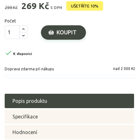
269 Kč
UŠETŘÍTE 10%
299 Kč
S DPH
Počet
KOUPIT

K dispozici
nad 2 000 Kč
Doprava zdarma při nákupu
Popis produktu
Specifikace
Hodnocení