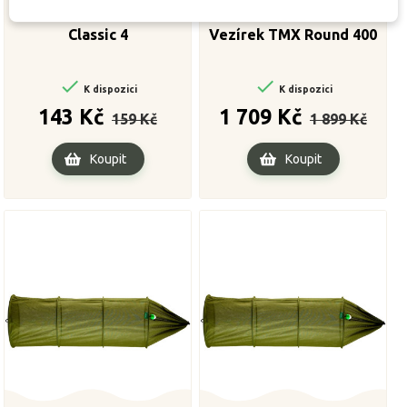
Classic 4
Vezírek TMX Round 400


K dispozici
K dispozici
Běžná
Cena
Běžná
Cena
143 Kč
1 709 Kč
159 Kč
1 899 Kč
cena
cena
Koupit
Koupit