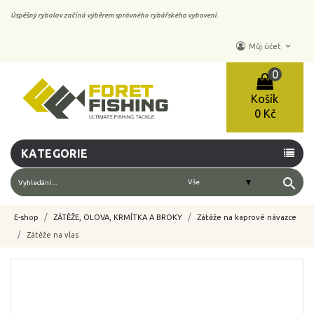
Úspěšný rybolov začíná výběrem správného rybářského vybavení.
keyboard_arrow_down
Můj účet
0
Košík
0 Kč
KATEGORIE
search
E-shop
ZÁTĚŽE, OLOVA, KRMÍTKA A BROKY
Zátěže na kaprové návazce
Zátěže na vlas
-10%