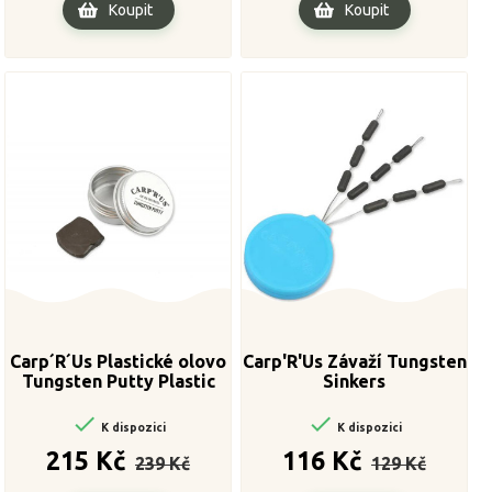
Koupit
Koupit
Carp´R´Us Plastické olovo
Carp'R'Us Závaží Tungsten
Tungsten Putty Plastic
Sinkers
Lead 15g, brown


K dispozici
K dispozici
Běžná
Cena
Běžná
Cena
215 Kč
116 Kč
239 Kč
129 Kč
cena
cena