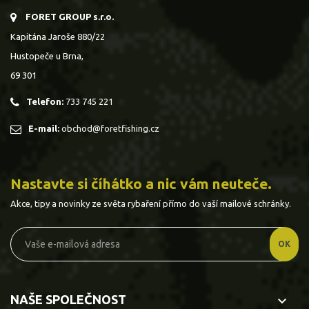
FORET GROUP s.r.o.
Kapitána Jaroše 880/22
Hustopeče u Brna,
69 301
Telefon:
733 745 221
E-mail:
obchod@foretfishing.cz
Nastavte si číhátko a nic vám neuteče.
Akce, tipy a novinky ze světa rybaření přímo do vaší mailové schránky.
NAŠE SPOLEČNOST
keyboard_arrow_down