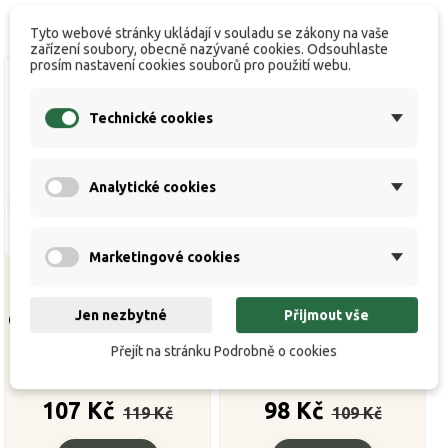
Tyto webové stránky ukládají v souladu se zákony na vaše
zařízení soubory, obecně nazývané cookies. Odsouhlaste
prosím nastavení cookies souborů pro použití webu.
Technické cookies
Analytické cookies
Marketingové cookies
Jen nezbytné
Přijmout vše
Carp´R´Us Zátěžové broky
Carp´R´Us Zátěžové broky
Camo Shotz Green 15g
Camo Shotz Camo Brown
Přejít na stránku Podrobně o cookies
15g


K dispozici
K dispozici
Běžná
Cena
Běžná
Cena
107 Kč
98 Kč
119 Kč
109 Kč
cena
cena