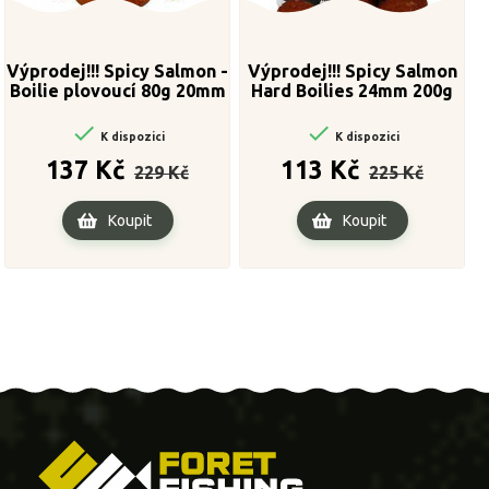
Výprodej!!! Spicy Salmon -
Výprodej!!! Spicy Salmon
Boilie plovoucí 80g 20mm
Hard Boilies 24mm 200g


K dispozici
K dispozici
Běžná
Cena
Běžná
Cena
137 Kč
113 Kč
229 Kč
225 Kč
cena
cena
Koupit
Koupit