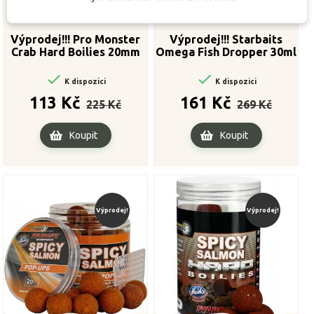
Výprodej!!! Pro Monster
Výprodej!!! Starbaits
Crab Hard Boilies 20mm
Omega Fish Dropper 30ml
200g


K dispozici
K dispozici
Běžná
Cena
Běžná
Cena
113 Kč
161 Kč
225 Kč
269 Kč
cena
cena
Koupit
Koupit
Výprodej!
Výprodej!