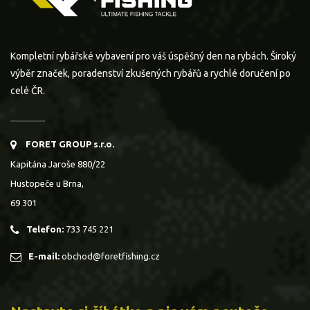
Kompletní rybářské vybavení pro váš úspěšný den na rybách. Široký
výběr značek, poradenství zkušených rybářů a rychlé doručení po
celé ČR.
FORET GROUP s.r.o.
Kapitána Jaroše 880/22
Hustopeče u Brna,
69 301
Telefon:
733 745 221
E-mail:
obchod@foretfishing.cz