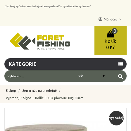
Úspěšný rybolov začíná výběrem správného rybářského vybavení.
keyboard_arrow_down
Můj účet
0
Košík
0 Kč
KATEGORIE
search
E-shop
Jen u nás na prodejně
Výprodej!!! Signal - Boilie FLUO plovoucí 80g 20mm
-40%
Výprodej!