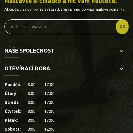
Nastavte si číhátko a nic vám neuteče.
Akce, tipy a novinky ze světa rybaření přímo do vaší mailové schránky.
NAŠE SPOLEČNOST
keyboard_arrow_down
OTEVÍRACÍ DOBA
keyboard_arrow_down
Pondělí
:
8:00
17:00
Úterý
:
8:00
17:00
Středa
:
8:00
17:00
Čtvrtek
:
8:00
17:00
Pátek:
8:00
17:00
Sobota:
8:00
12:00