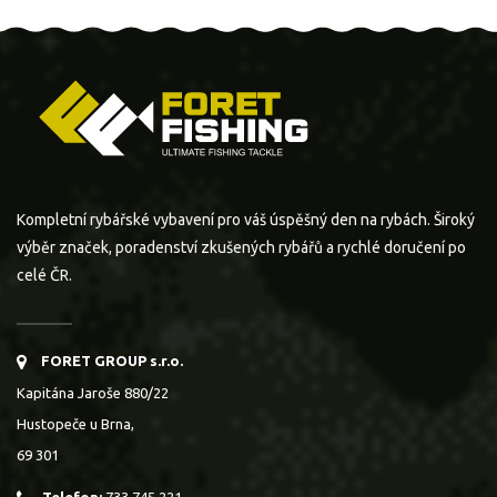
Kompletní rybářské vybavení pro váš úspěšný den na rybách. Široký
výběr značek, poradenství zkušených rybářů a rychlé doručení po
celé ČR.
FORET GROUP s.r.o.
Kapitána Jaroše 880/22
Hustopeče u Brna,
69 301
Telefon:
733 745 221