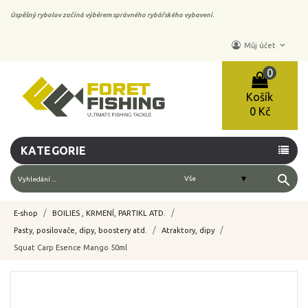
Úspěšný rybolov začíná výběrem správného rybářského vybavení.
keyboard_arrow_down
Můj účet
0
Košík
0 Kč
KATEGORIE
search
E-shop
BOILIES , KRMENÍ, PARTIKL ATD.
Pasty, posilovače, dipy, boostery atd.
Atraktory, dipy
Squat Carp Esence Mango 50ml
-10%