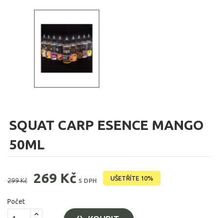
SQUAT CARP ESENCE MANGO
50ML
269 Kč
UŠETŘÍTE 10%
299 Kč
S DPH
Počet