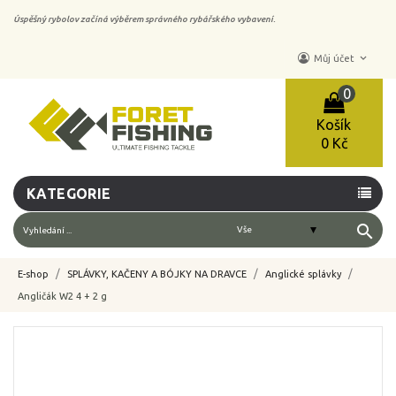
Úspěšný rybolov začíná výběrem správného rybářského vybavení.
keyboard_arrow_down
Můj účet
0
Košík
0 Kč
KATEGORIE
search
E-shop
SPLÁVKY, KAČENY A BÓJKY NA DRAVCE
Anglické splávky
Angličák W2 4 + 2 g
-10%