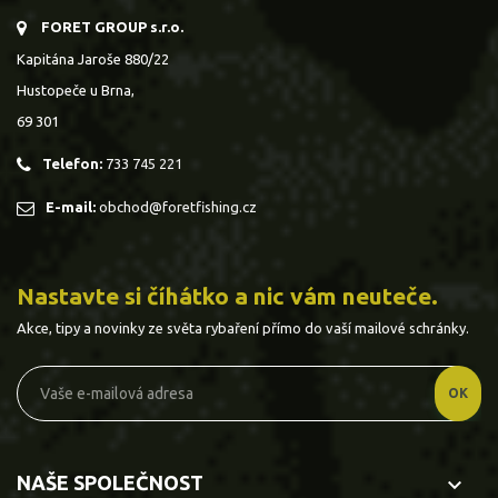
FORET GROUP s.r.o.
Kapitána Jaroše 880/22
Hustopeče u Brna,
69 301
Telefon:
733 745 221
E-mail:
obchod@foretfishing.cz
Nastavte si číhátko a nic vám neuteče.
Akce, tipy a novinky ze světa rybaření přímo do vaší mailové schránky.
NAŠE SPOLEČNOST
keyboard_arrow_down