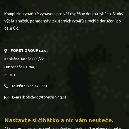
Kompletní rybářské vybavení pro váš úspěšný den na rybách. Široký
výběr značek, poradenství zkušených rybářů a rychlé doručení po
celé ČR.
FORET GROUP s.r.o.
Kapitána Jaroše 880/22
Hustopeče u Brna,
69 301
Telefon:
733 745 221
E-mail:
obchod@foretfishing.cz
Nastavte si číhátko a nic vám neuteče.
Akce, tipy a novinky ze světa rybaření přímo do vaší mailové schránky.