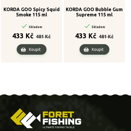
KORDA GOO Spicy Squid
KORDA GOO Bubble Gum
Smoke 115 ml
Supreme 115 ml


Skladem
Skladem
Běžná
Cena
Běžná
Cena
433 Kč
433 Kč
481 Kč
481 Kč
cena
cena
Koupit
Koupit