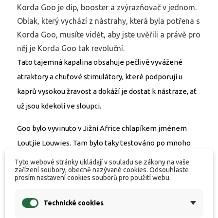
Korda Goo je dip, booster a zvýrazňovač v jednom.
Oblak, který vychází z nástrahy, která byla potřena s
Korda Goo, musíte vidět, aby jste uvěřili a právě pro
něj je Korda Goo tak revoluční.
Tato tajemná kapalina obsahuje pečlivě vyvážené
atraktory a chuťové stimulátory, které podporují u
kaprů vysokou žravost a dokáží je dostat k nástraze, ať
už jsou kdekoli ve sloupci.
Goo bylo vyvinuto v Jižní Africe chlapíkem jménem
Loutjie Louwies. Tam bylo taky testováno po mnoho
let s velkými úspěchy. Pánové dokonce porazili
Tyto webové stránky ukládají v souladu se zákony na vaše
zařízení soubory, obecně nazývané cookies. Odsouhlaste
angličany na jejich vlastním dvorku při rybaření na
prosím nastavení cookies souborů pro použití webu.
Linear Fisheries, právě díky Goo.
Technické cookies
Pro velký úspěch bylo Goo představeno i v Anglii pod