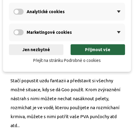
hlavičkou Kiana Carp.
Analytické cookies
Korda tenhle produkt pouze distribuuje, nevyrábí
jej.
Marketingové cookies
Verze Smoke je ideální na zvýraznění nástrah,
obzvláště když necháte vrstvu trošku uschnout a
Jen nezbytné
Přijmout vše
až pak nahodíte. Verze Supreme se pak lépe hodí
Přejít na stránku Podrobně o cookies
na zvýraznění krmení jakéhokoli druhu.
Stačí popustit uzdu fantazii a představit si všechny
možné situace, kdy se dá Goo použít. Krom zvýraznění
nástrah s nimi můžete nechat nasáknout pelety,
rozmíchat je ve vodě, kterou použijete na rozmíchaní
krmiva, můžete s nimi potřít vaše PVA punčochy atd
atd...