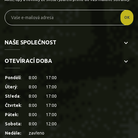
NAŠE SPOLEČNOST
keyboard_arrow_down
OTEVÍRACÍ DOBA
keyboard_arrow_down
Pondělí
:
8:00
17:00
Úterý
:
8:00
17:00
Středa
:
8:00
17:00
Čtvrtek
:
8:00
17:00
Pátek:
8:00
17:00
Sobota:
8:00
12:00
Neděle:
zavřeno