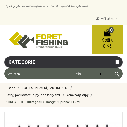
Úspěšný rybolov začíná výběrem správného rybářského vybavení.
keyboard_arrow_down
Můj účet
0
Košík
0 Kč
KATEGORIE
search
E-shop
BOILIES , KRMENÍ, PARTIKL ATD.
Pasty, posilovače, dipy, boostery atd.
Atraktory, dipy
KORDA GOO Outrageous Orange Supreme 115 ml
-10%