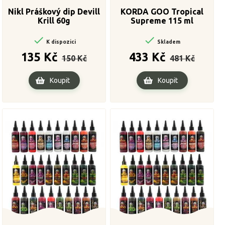
Nikl Práškový dip Devill
KORDA GOO Tropical
Krill 60g
Supreme 115 ml


K dispozici
Skladem
Běžná
Cena
Běžná
Cena
135 Kč
433 Kč
150 Kč
481 Kč
cena
cena
Koupit
Koupit