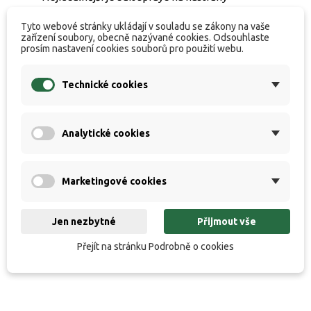
aplikovat s dostatečným předstihem a
Tyto webové stránky ukládají v souladu se zákony na vaše
zařízení soubory, obecně nazývané cookies. Odsouhlaste
opakovaně. Do krabičky nástrah nadávkujte
prosím nastavení cookies souborů pro použití webu.
požadované množství a do kompletního
vsáknutí průběžně nástrahy protřepávejte.
Technické cookies
Bait spraye můžete samozřejmě použít i těsně
před nahozením – jsou skvělé pro okamžité
Analytické cookies
zatraktivnění jakéhokoliv boilies, plovoucího
boilies, umělé kukuřice, zig-rig nástrah nebo
Marketingové cookies
PVA punčoch.
Jen nezbytné
Přijmout vše
Balení 50ml
Přejít na stránku Podrobně o cookies