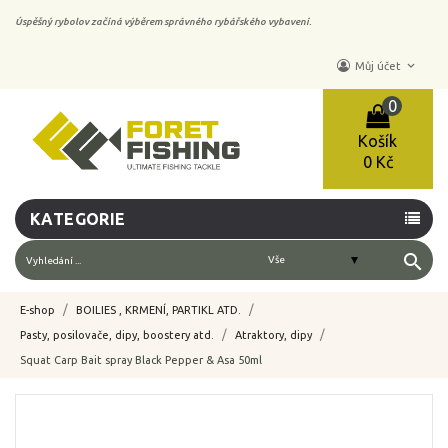
Úspěšný rybolov začíná výběrem správného rybářského vybavení.
keyboard_arrow_down
Můj účet
0
Košík
0 Kč
KATEGORIE
search
E-shop
BOILIES , KRMENÍ, PARTIKL ATD.
Pasty, posilovače, dipy, boostery atd.
Atraktory, dipy
Squat Carp Bait spray Black Pepper & Asa 50ml
-10%