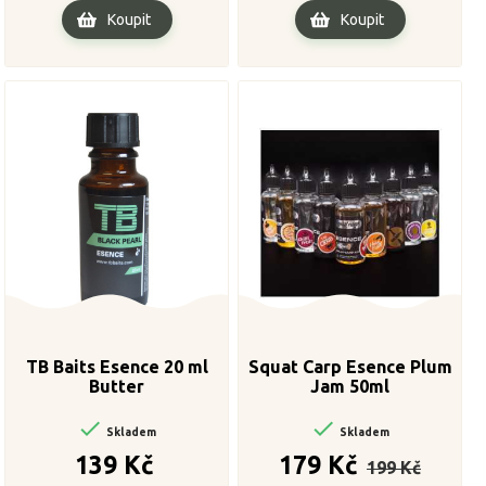
Koupit
Koupit
TB Baits Esence 20 ml
Squat Carp Esence Plum
Butter
Jam 50ml


Skladem
Skladem
Cena
Běžná
Cena
139 Kč
179 Kč
199 Kč
cena