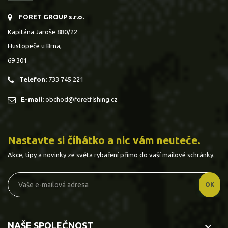
FORET GROUP s.r.o.
Kapitána Jaroše 880/22
Hustopeče u Brna,
69 301
Telefon:
733 745 221
E-mail:
obchod@foretfishing.cz
Nastavte si číhátko a nic vám neuteče.
Akce, tipy a novinky ze světa rybaření přímo do vaší mailové schránky.
NAŠE SPOLEČNOST
keyboard_arrow_down