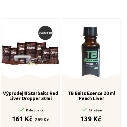
Výprodej!
Výprodej!!! Starbaits Red
TB Baits Esence 20 ml
Liver Dropper 30ml
Peach Liver


K dispozici
Skladem
Běžná
Cena
Cena
161 Kč
139 Kč
269 Kč
cena