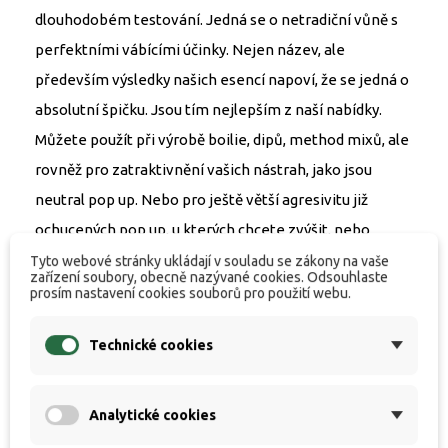
dlouhodobém testování. Jedná se o netradiční vůně s
perfektními vábícími účinky. Nejen název, ale
především výsledky našich esencí napoví, že se jedná o
absolutní špičku. Jsou tím nejlepším z naší nabídky.
Můžete použít při výrobě boilie, dipů, method mixů, ale
rovněž pro zatraktivnění vašich nástrah, jako jsou
neutral pop up. Nebo pro ještě větší agresivitu již
ochucených pop up, u kterých chcete zvýšit, nebo
obnovit jejich signál. Naše esence jsou vysoce
Tyto webové stránky ukládají v souladu se zákony na vaše
zařízení soubory, obecně nazývané cookies. Odsouhlaste
koncentrované, proto není potřeba vysokého
prosím nastavení cookies souborů pro použití webu.
dávkování.
Technické cookies
Dávkovaní: 3 až 6 ml / kg
Analytické cookies