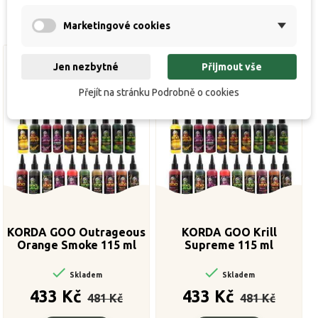
Marketingové cookies
Jen nezbytné
Přijmout vše
Přejít na stránku Podrobně o cookies
KORDA GOO Outrageous
KORDA GOO Krill
Orange Smoke 115 ml
Supreme 115 ml


Skladem
Skladem
Běžná
Cena
Běžná
Cena
433 Kč
433 Kč
481 Kč
481 Kč
cena
cena