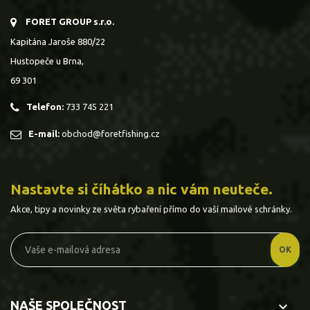
FORET GROUP s.r.o.
Kapitána Jaroše 880/22
Hustopeče u Brna,
69 301
Telefon:
733 745 221
E-mail:
obchod@foretfishing.cz
Nastavte si číhátko a nic vám neuteče.
Akce, tipy a novinky ze světa rybaření přímo do vaší mailové schránky.
NAŠE SPOLEČNOST
keyboard_arrow_down