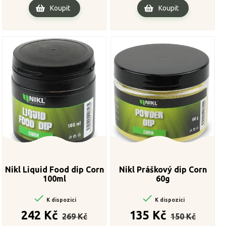
Koupit
Koupit
Nikl Liquid Food dip Corn
Nikl Práškový dip Corn
100ml
60g


K dispozici
K dispozici
Běžná
Cena
Běžná
Cena
242 Kč
135 Kč
269 Kč
150 Kč
cena
cena