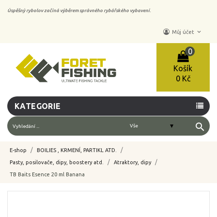
Úspěšný rybolov začíná výběrem správného rybářského vybavení.
keyboard_arrow_down
Můj účet
0
Košík
0 Kč
KATEGORIE
search
E-shop
BOILIES , KRMENÍ, PARTIKL ATD.
Pasty, posilovače, dipy, boostery atd.
Atraktory, dipy
TB Baits Esence 20 ml Banana