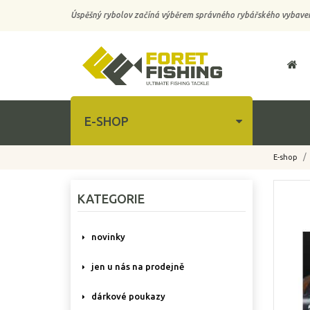
Úspěšný rybolov začíná výběrem správného rybářského vybaven
E-SHOP
E-shop
-10%
KATEGORIE
novinky
jen u nás na prodejně
dárkové poukazy