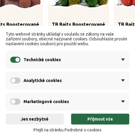
its Boosterované
TB Baits Boosterované
TB Bai
 Orient Shrimp 120
Boilie Amur 120 g 24 mm
Boilie S
Tyto webové stránky ukládají v souladu se zákony na vaše
g 20mm
zařízení soubory, obecně nazývané cookies. Odsouhlaste prosím


Skladem
Skladem
nastavení cookies souborů pro použití webu.
Cena
Cena
149 Kč
129 Kč
Technické cookies
Koupit
Koupit
Analytické cookies
Marketingové cookies
Jen nezbytné
Přijmout vše
Přejít na stránku Podrobně o cookies