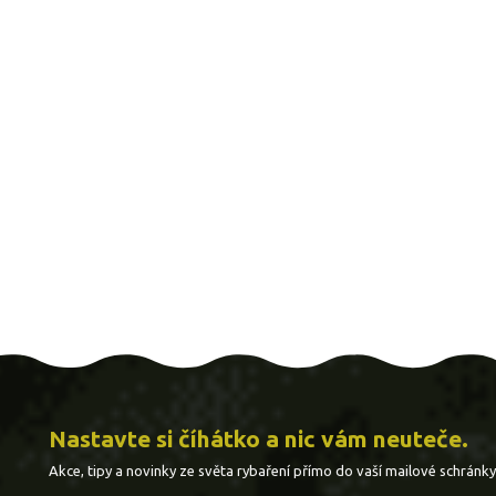
Nastavte si číhátko a nic vám neuteče.
Akce, tipy a novinky ze světa rybaření přímo do vaší mailové schránky