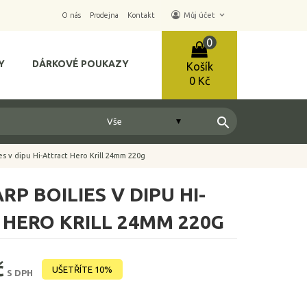
keyboard_arrow_down
O nás
Prodejna
Kontakt
Můj účet
0
Y
DÁRKOVÉ POUKAZY
Košík
0 Kč
search
es v dipu Hi-Attract Hero Krill 24mm 220g
RP BOILIES V DIPU HI-
HERO KRILL 24MM 220G
č
UŠETŘÍTE 10%
S DPH