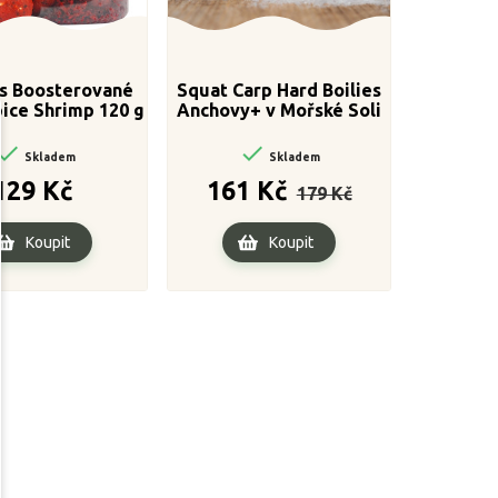
ts Boosterované
Squat Carp Hard Boilies
pice Shrimp 120 g
Anchovy+ v Mořské Soli
20-24mm
20mm


Skladem
Skladem
Cena
Běžná
Cena
129 Kč
161 Kč
179 Kč
cena
Koupit
Koupit