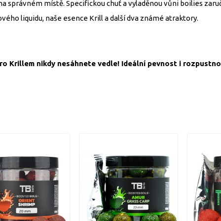
 na správném místě. Specifickou chuť a vyladěnou vůni boilies zar
ového liquidu, naše esence Krill a další dva známé atraktory.
ro Krillem nikdy nesáhnete vedle! Ideální pevnost i rozpustn