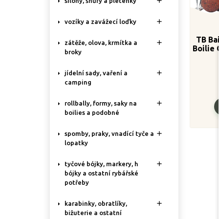

silony, šňůry a pletenky

vozíky a zavážecí loďky
TB Ba

zátěže, olova, krmítka a
Boilie
broky

jídelní sady, vaření a
camping

rollbally, formy, saky na
boilies a podobné

spomby, praky, vnadící tyče a
lopatky

tyčové bójky, markery, h
bójky a ostatní rybářské
potřeby

karabinky, obratlíky,
bižuterie a ostatní