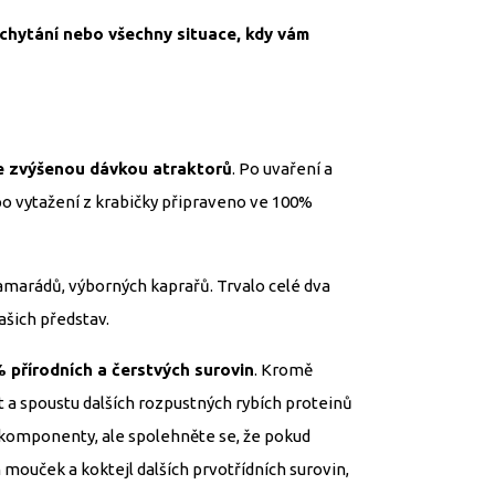
í chytání nebo všechny situace, kdy vám
e zvýšenou dávkou atraktorů
. Po uvaření a
po vytažení z krabičky připraveno ve 100%
amarádů, výborných kaprařů. Trvalo celé dva
ašich představ.
přírodních a čerstvých surovin
. Kromě
t a spoustu dalších rozpustných rybích proteinů
 komponenty, ale spolehněte se, že pokud
h mouček a koktejl dalších prvotřídních surovin,