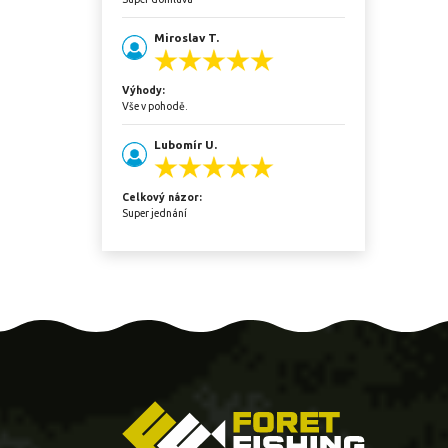
Miroslav T.
Výhody:
Vše v pohodě.
Lubomír U.
Celkový názor:
Super jednání