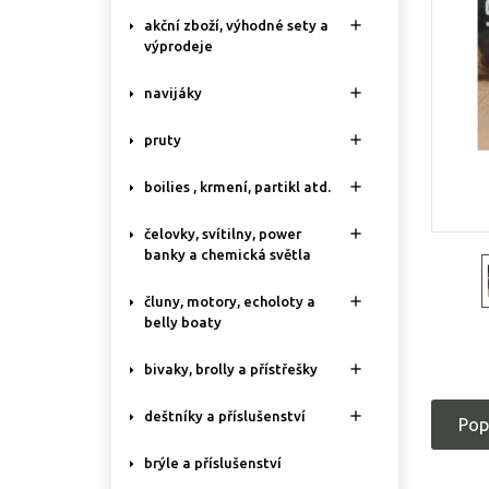

akční zboží, výhodné sety a
výprodeje

navijáky

pruty

boilies , krmení, partikl atd.

čelovky, svítilny, power
banky a chemická světla

čluny, motory, echoloty a
belly boaty

bivaky, brolly a přístřešky

deštníky a příslušenství
Pop
brýle a příslušenství