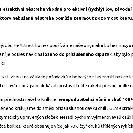
a atraktivní nástraha vhodná pro aktivní (rychlý) lov, závodn
ktory nabušená nástraha pomůže zaujmout pozornost kaprů.
výrobu Hi-Attract boilies používáme naše originální boilies mixy
s
ní je boilies navíc
naloženo do příslušeného dipu
tak, aby bylo 
ci.
 Krill vznikl na základě požadavků a bohatých zkušeností našich k
 testování, než jsme dokázali postavit tuhle raketu přesně podle n
ní předností našeho Krillu je
nenapodobitelná vůně a chuť 100% 
ěného krillu jsme do směsi přidali slušnou dávku chilli, GLM extrak
zymaticky upravených složek. Neradi bychom vyjmenovávali další
te boilies, které obsahuje více jak 70% čtyř druhů tříděných rybíc