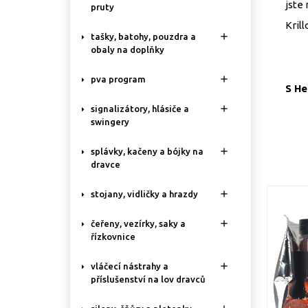
jste
pruty
Krill

tašky, batohy, pouzdra a
obaly na doplňky

pva program
S He

signalizátory, hlásiče a
swingery

splávky, kačeny a bójky na
dravce

stojany, vidličky a hrazdy

čeřeny, vezírky, saky a
řízkovnice

vláčecí nástrahy a
příslušenství na lov dravců