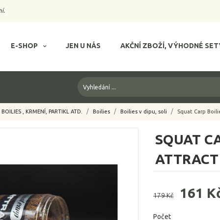
í.
E-SHOP
JEN U NÁS
AKČNÍ ZBOŽÍ, VÝHODNÉ SET
BOILIES , KRMENÍ, PARTIKL ATD.
Boilies
Boilies v dipu, soli
Squat Carp Boili
SQUAT CA
ATTRACT 
161 K
179 Kč
Počet