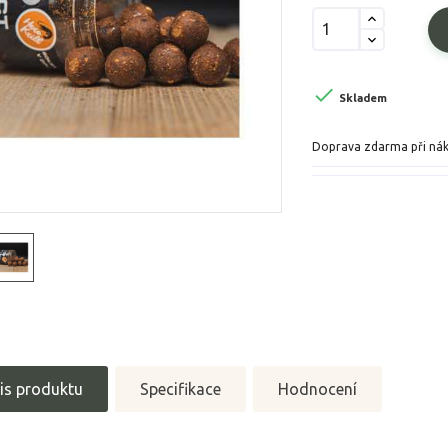

Skladem
Doprava zdarma při ná
is produktu
Specifikace
Hodnocení