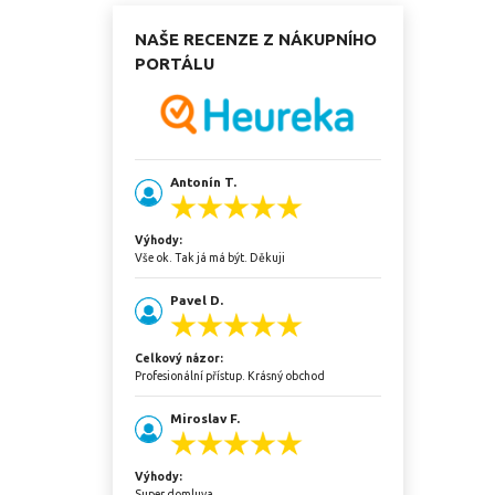
NAŠE RECENZE Z NÁKUPNÍHO
PORTÁLU
Antonín T.
Výhody:
Vše ok. Tak já má být. Děkuji
Pavel D.
Celkový názor:
Profesionální přístup. Krásný obchod
Miroslav F.
Výhody:
Super domluva