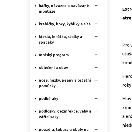

háčky, návazce a navázané
Extr
montáže
atra

krabičky, boxy, kyblíky a síta

křesla, lehátka, stolky a
spacáky
Pro 
usuše

mořský program
kondi

oblečení a obuv
Hero

nože, nůžky, peany a ostatní
roky
pomůcky
Hlav

podběráky
zmín

podložky, dezinfekce, váhy a
a en
vážicí saky
hledá

pouzdra, tubusy a obaly na