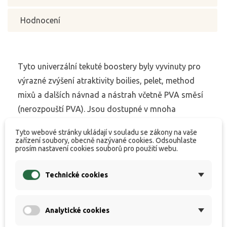
Hodnocení
Tyto univerzální tekuté boostery byly vyvinuty pro
výrazné zvýšení atraktivity boilies, pelet, method
mixů a dalších návnad a nástrah včetně PVA směsí
(nerozpouští PVA). Jsou dostupné v mnoha
atraktivních příchutích. Jejich složení zajišťuje
Tyto webové stránky ukládají v souladu se zákony na vaše
důkladné nasáknutí návnad a následné pozvolné
zařízení soubory, obecně nazývané cookies. Odsouhlaste
prosím nastavení cookies souborů pro použití webu.
uvolňování atraktorů ve vodě. Jejich optmální
viskozita napomáhá zvýšení lepivosti drobných
Technické cookies
method pelet nebo zasypání a obalení nástrah
dalšími suchými atraktory, mixy nebo extrakty.
Analytické cookies