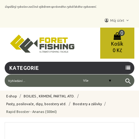
Úspěšný rybolov začíná výběrem správného rybářského vybavení.
keyboard_arrow_down
Můj účet
0
Košík
0 Kč
KATEGORIE
search
E-shop
BOILIES , KRMENÍ, PARTIKL ATD.
Pasty, posilovače, dipy, boostery atd.
Boostery a zálivky
Rapid Booster - Ananas (500ml)
-10%