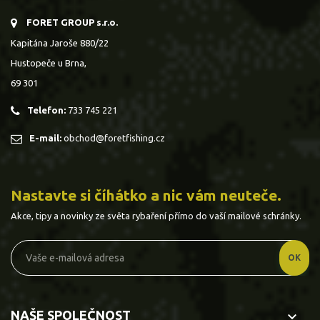
FORET GROUP s.r.o.
Kapitána Jaroše 880/22
Hustopeče u Brna,
69 301
Telefon:
733 745 221
E-mail:
obchod@foretfishing.cz
Nastavte si číhátko a nic vám neuteče.
Akce, tipy a novinky ze světa rybaření přímo do vaší mailové schránky.
NAŠE SPOLEČNOST
keyboard_arrow_down