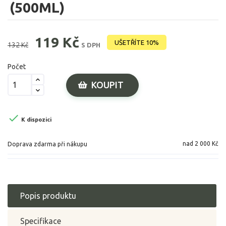
(500ML)
119 Kč
UŠETŘÍTE 10%
132 Kč
S DPH
Počet
KOUPIT

K dispozici
nad 2 000 Kč
Doprava zdarma při nákupu
Popis produktu
Specifikace