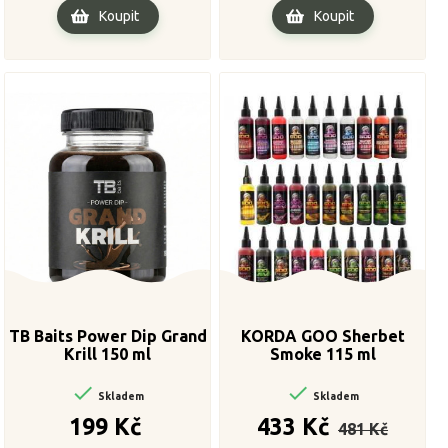
Koupit
Koupit
TB Baits Power Dip Grand
KORDA GOO Sherbet
Krill 150 ml
Smoke 115 ml


Skladem
Skladem
Cena
Běžná
Cena
199 Kč
433 Kč
481 Kč
cena