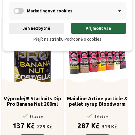
Marketingové cookies
Jen nezbytné
Přijmout vše
Výprodej!
Přejít na stránku Podrobně o cookies
Výprodej!!! Starbaits Dip
Mainline Active particle &
Pro Banana Nut 200ml
pellet syrup Bloodworm
500 ml


Skladem
Skladem
Běžná
Cena
Běžná
Cena
137 Kč
287 Kč
229 Kč
319 Kč
cena
cena