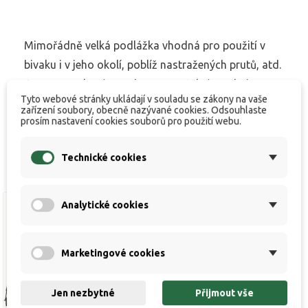
Mimořádně velká podlážka vhodná pro použití v
bivaku i v jeho okolí, poblíž nastražených prutů, atd.
Je nepromokavá, snadno omyvatelná a velmi
Tyto webové stránky ukládají v souladu se zákony na vaše
odolná proti mechanickému poškození.
zařízení soubory, obecně nazývané cookies. Odsouhlaste
prosím nastavení cookies souborů pro použití webu.
Technické cookies
Analytické cookies
Marketingové cookies
Jen nezbytné
Přijmout vše