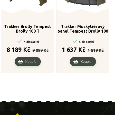
Trakker Brolly Tempest
Trakker Moskytiérový
Brolly 100 T
panel Tempest Brolly 100
T Insect Panel


K dispozici
K dispozici
Běžná
Cena
Běžná
Cena
8 189 Kč
1 637 Kč
9 099 Kč
1 819 Kč
cena
cena
Koupit
Koupit