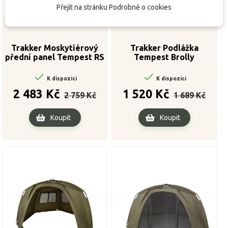
Přejít na stránku Podrobně o cookies
Trakker Moskytiérový
Trakker Podlážka
přední panel Tempest RS
Tempest Brolly
Brolly Insect Panel
Groundsheet V2


K dispozici
K dispozici
Běžná
Cena
Běžná
Cena
2 483 Kč
1 520 Kč
2 759 Kč
1 689 Kč
cena
cena
Koupit
Koupit