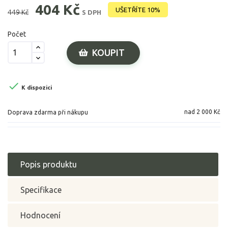
404 Kč
UŠETŘÍTE 10%
449 Kč
S DPH
Počet
KOUPIT

K dispozici
nad 2 000 Kč
Doprava zdarma při nákupu
Popis produktu
Specifikace
Hodnocení