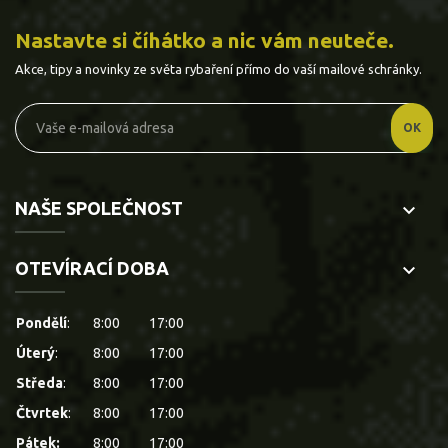
Nastavte si číhátko a nic vám neuteče.
Akce, tipy a novinky ze světa rybaření přímo do vaší mailové schránky.
NAŠE SPOLEČNOST
keyboard_arrow_down
OTEVÍRACÍ DOBA
keyboard_arrow_down
Pondělí
:
8:00
17:00
Úterý
:
8:00
17:00
Středa
:
8:00
17:00
Čtvrtek
:
8:00
17:00
Pátek:
8:00
17:00