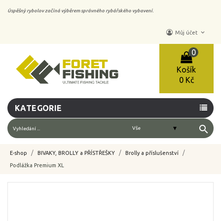
Úspěšný rybolov začíná výběrem správného rybářského vybavení.
keyboard_arrow_down
Můj účet
0
Košík
0 Kč
KATEGORIE
search
E-shop
BIVAKY, BROLLY a PŘÍSTŘEŠKY
Brolly a příslušenství
Podlážka Premium XL
-10%