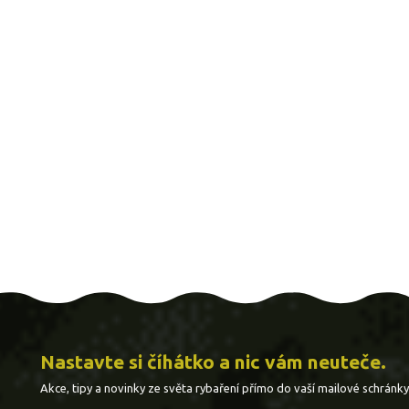
Nastavte si číhátko a nic vám neuteče.
Akce, tipy a novinky ze světa rybaření přímo do vaší mailové schránky