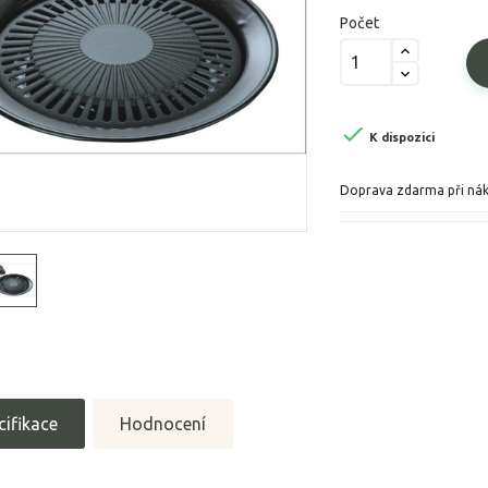
Počet

K dispozici
Doprava zdarma při ná
cifikace
Hodnocení