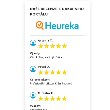
NAŠE RECENZE Z NÁKUPNÍHO
PORTÁLU
Antonín T.
Výhody:
Vše ok. Tak já má být. Děkuji
Pavel D.
Celkový názor:
Profesionální přístup. Krásný obchod
Miroslav F.
Výhody:
Super domluva