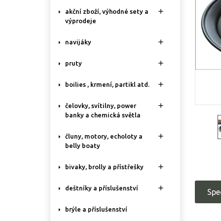

akční zboží, výhodné sety a
výprodeje

navijáky

pruty

boilies , krmení, partikl atd.

čelovky, svítilny, power
banky a chemická světla

čluny, motory, echoloty a
belly boaty

bivaky, brolly a přístřešky

deštníky a příslušenství
Spe
brýle a příslušenství