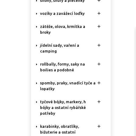

silony, šňůry a pletenky

vozíky a zavážecí loďky

zátěže, olova, krmítka a
broky

jídelní sady, vaření a
camping

rollbally, formy, saky na
boilies a podobné

spomby, praky, vnadící tyče a
lopatky

tyčové bójky, markery, h
bójky a ostatní rybářské
potřeby

karabinky, obratlíky,
bižuterie a ostatní