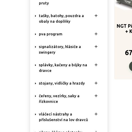
pruty

tašky, batohy, pouzdra a
obaly na doplňky
NGT Př
+ 

pva program

signalizátory, hlásiče a
6
swingery

splávky, kačeny a bójky na
dravce

stojany, vidličky a hrazdy

čeřeny, vezírky, saky a
řízkovnice

vláčecí nástrahy a
příslušenství na lov dravců