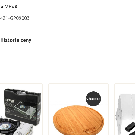
ka
MEVA
421-GP09003
Historie ceny
Výprodej!