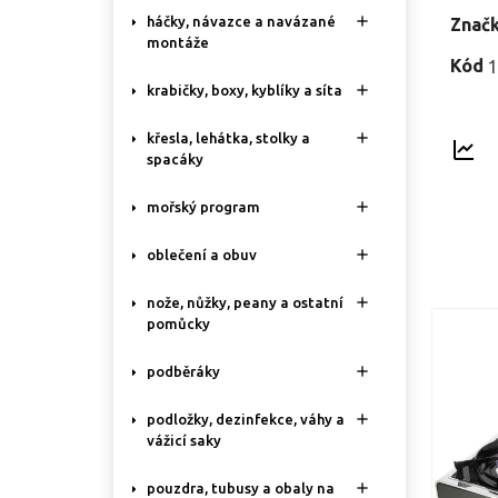

háčky, návazce a navázané
Znač
montáže
Kód
1

krabičky, boxy, kyblíky a síta

křesla, lehátka, stolky a
spacáky

mořský program

oblečení a obuv

nože, nůžky, peany a ostatní
pomůcky

podběráky

podložky, dezinfekce, váhy a
vážicí saky

pouzdra, tubusy a obaly na