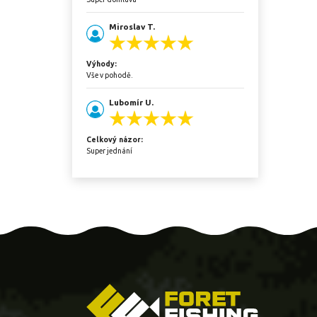
Miroslav T.
Výhody:
Vše v pohodě.
Lubomír U.
Celkový názor:
Super jednání