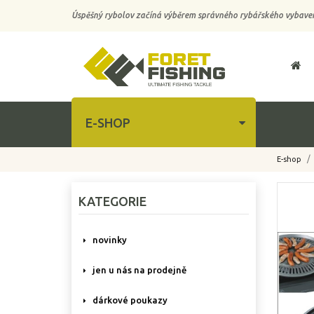
Úspěšný rybolov začíná výběrem správného rybářského vybaven
E-SHOP
E-shop
KATEGORIE
novinky
jen u nás na prodejně
dárkové poukazy