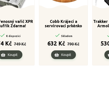
enosný vařič XPR
Cobb Krájecí a
Trakker 
Kufřík Zdarma!
servírovací prkénko
Armol


K dispozici
Skladem
Běžná
Cena
Běžná
Cena
74 Kč
632 Kč
53
749 Kč
790 Kč
cena
cena
Koupit
Koupit