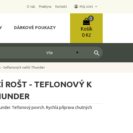
keyboard_arrow_down
O nás
Prodejna
Kontakt
Můj účet
0
Y
DÁRKOVÉ POUKAZY
Košík
0 Kč
search
t - teflonový k vařiči Thunder
Í ROŠT - TEFLONOVÝ K
THUNDER
nder. Teflonový povrch. Rychlá příprava chutných