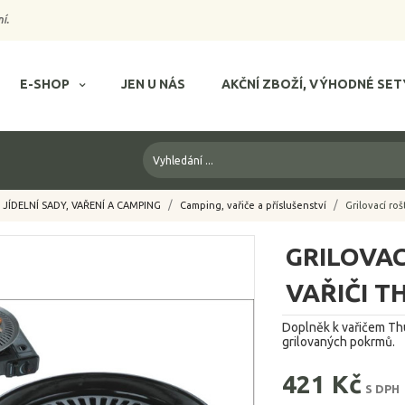
í.
E-SHOP
JEN U NÁS
AKČNÍ ZBOŽÍ, VÝHODNÉ SET
JÍDELNÍ SADY, VAŘENÍ A CAMPING
Camping, vařiče a příslušenství
Grilovací roš
GRILOVAC
VAŘIČI 
Doplněk k vařičem Thu
grilovaných pokrmů.
421 Kč
S DPH