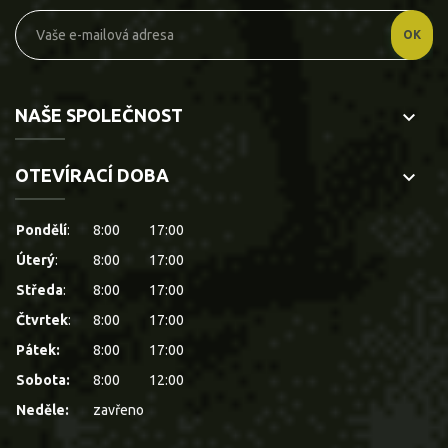
NAŠE SPOLEČNOST
keyboard_arrow_down
OTEVÍRACÍ DOBA
keyboard_arrow_down
Pondělí
:
8:00
17:00
Úterý
:
8:00
17:00
Středa
:
8:00
17:00
Čtvrtek
:
8:00
17:00
Pátek:
8:00
17:00
Sobota:
8:00
12:00
Neděle:
zavřeno