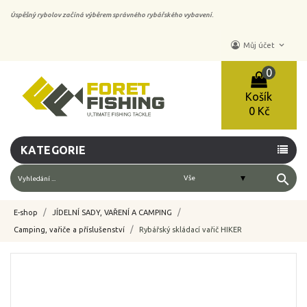
Úspěšný rybolov začíná výběrem správného rybářského vybavení.
keyboard_arrow_down
Můj účet
0
Košík
0 Kč
KATEGORIE
search
E-shop
JÍDELNÍ SADY, VAŘENÍ A CAMPING
Camping, vařiče a příslušenství
Rybářský skládací vařič HIKER