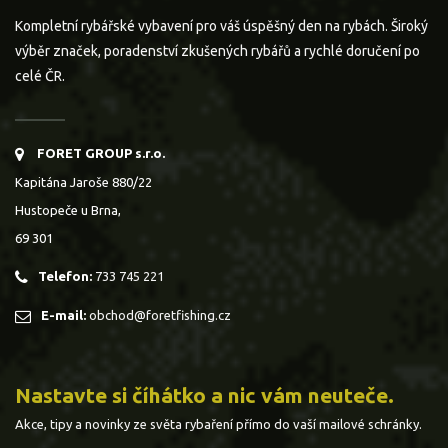
Kompletní rybářské vybavení pro váš úspěšný den na rybách. Široký
výběr značek, poradenství zkušených rybářů a rychlé doručení po
celé ČR.
FORET GROUP s.r.o.
Kapitána Jaroše 880/22
Hustopeče u Brna,
69 301
Telefon:
733 745 221
E-mail:
obchod@foretfishing.cz
Nastavte si číhátko a nic vám neuteče.
Akce, tipy a novinky ze světa rybaření přímo do vaší mailové schránky.