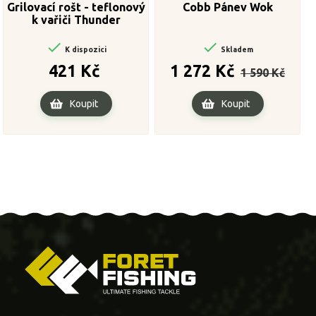
Grilovací rošt - teflonový
Cobb Pánev Wok
k vařiči Thunder


K dispozici
Skladem
Cena
Běžná
Cena
421 Kč
1 272 Kč
1 590 Kč
cena
Koupit
Koupit